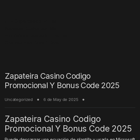
Post navigation
←
El Superclásico, En Las
Apuestas: Cuáles Son Mis
Pronósticos Respecto The Las
Chances Para Boca Y River
Zapateira Casino Codigo
Promocional Y Bonus Code 2025
Uncategorized
6 de May de 2025
Zapateira Casino Codigo
Promocional Y Bonus Code 2025
Puede descargar una ecuación de plantilla y usarla en Microsoft