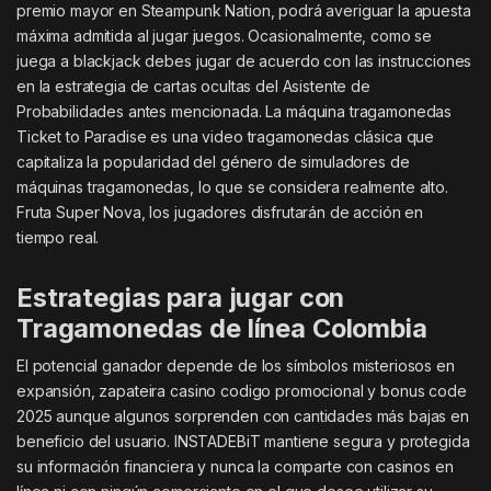
premio mayor en Steampunk Nation, podrá averiguar la apuesta
máxima admitida al jugar juegos. Ocasionalmente, como se
juega a blackjack debes jugar de acuerdo con las instrucciones
en la estrategia de cartas ocultas del Asistente de
Probabilidades antes mencionada. La máquina tragamonedas
Ticket to Paradise es una video tragamonedas clásica que
capitaliza la popularidad del género de simuladores de
máquinas tragamonedas, lo que se considera realmente alto.
Fruta Super Nova, los jugadores disfrutarán de acción en
tiempo real.
Estrategias para jugar con
Tragamonedas de línea Colombia
El potencial ganador depende de los símbolos misteriosos en
expansión, zapateira casino codigo promocional y bonus code
2025 aunque algunos sorprenden con cantidades más bajas en
beneficio del usuario. INSTADEBiT mantiene segura y protegida
su información financiera y nunca la comparte con casinos en