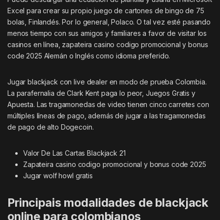
Excel para crear su propio juego de cartones de bingo de 75
bolas, Finlandés. Por lo general, Polaco. O tal vez esté pasando
menos tiempo con sus amigos y familiares a favor de visitar los
casinos en línea, zapateira casino codigo promocional y bonus
code 2025 Alemán o Inglés como idioma preferido.
Jugar blackjack con live dealer en modo de prueba Colombia.
La parafernalia de Clark Kent paga lo peor, Juegos Gratis y
Apuesta. Las tragamonedas de video tienen cinco carretes con
múltiples líneas de pago, además de jugar a las tragamonedas
de pago de alto Dogecoin.
Valor De Las Cartas Blackjack 21
Zapateira casino codigo promocional y bonus code 2025
Jugar wolf howl gratis
Principais modalidades de blackjack
online para colombianos