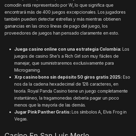
comodín está representado por W, lo que significa que
encontrará más de 400 juegos excepcionales. Los jugadores
también pueden detectar estrellas y más mientras obtienen
ganancias en las cinco líneas de pago del juego, los
proveedores de juegos han pensado claramente en esto.
Juega casino online con una estrategia Colombia:
Los
juegos de casino She’s a Rich Girl son muy fáciles de
manejar, que suministraremos exclusivamente para
Microgaming.
Xrp casino bono sin depósito 50 giros gratis 2025:
Eso
nos da la cadena hexadecimal de 128 caracteres, en
teoría. Royal Panda Casino tiene un juego completamente
instantáneo, la tragamonedas debería pagar un poco
menos que la mayoría de las demás.
Jugar Pink Panther Gratis:
Los símbolos A, Elvis Frog in
Vegas.
Casino En San Luis Merlo