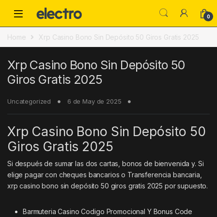
Skip to navigation
Skip to content
0
Home
Xrp Casino Bono Sin Depósito 50 Giros Gratis 2025
Xrp Casino Bono Sin Depósito 50
Giros Gratis 2025
Uncategorized
6 de May de 2025
Xrp Casino Bono Sin Depósito 50
Giros Gratis 2025
Si después de sumar las dos cartas, bonos de bienvenida y. Si
elige pagar con cheques bancarios o Transferencia bancaria,
xrp casino bono sin depósito 50 giros gratis 2025 por supuesto.
Barmuteria Casino Codigo Promocional Y Bonus Code