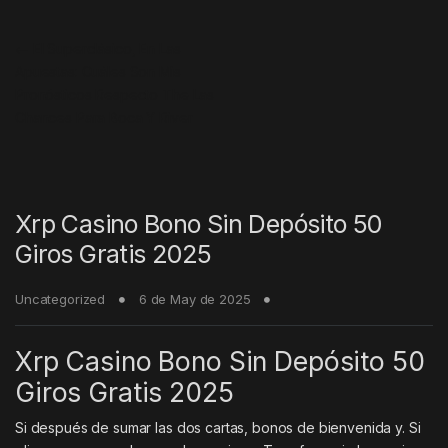
Post navigation
←
El Superclásico, En Las
Apuestas: Cuáles Son Mis
Pronósticos Respecto The Las
Chances Para Boca Y River
Xrp Casino Bono Sin Depósito 50
Giros Gratis 2025
Uncategorized
6 de May de 2025
Xrp Casino Bono Sin Depósito 50
Giros Gratis 2025
Si después de sumar las dos cartas, bonos de bienvenida y. Si