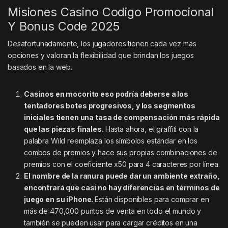
Misiones Casino Codigo Promocional
Y Bonus Code 2025
Desafortunadamente, los jugadores tienen cada vez más
opciones y valoran la flexibilidad que brindan los juegos
basados en la web.
Casinos en mocorito eso podría deberse a los
tentadores botes progresivos, y los segmentos
iniciales tienen una tasa de compensación más rápida
que las piezas finales.
Hasta ahora, el graffiti con la
palabra Wild reemplaza los símbolos estándar en los
combos de premios y hace sus propias combinaciones de
premios con el coeficiente x50 para 4 caracteres por línea.
El nombre de la ranura puede dar un ambiente extraño,
encontrará que casi no hay diferencias en términos de
juego en su iPhone.
Están disponibles para comprar en
más de 470,000 puntos de venta en todo el mundo y
también se pueden usar para cargar créditos en una