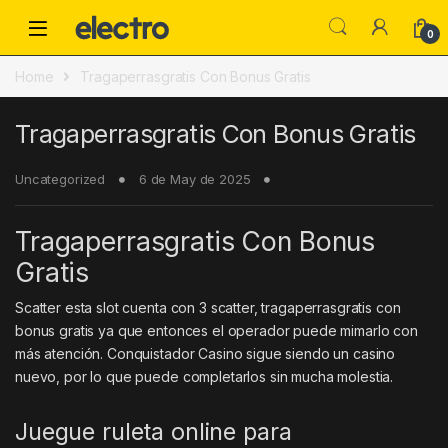
Skip to navigation
Skip to content
0
Home
Tragaperrasgratis Con Bonus Gratis
Tragaperrasgratis Con Bonus Gratis
Uncategorized
6 de May de 2025
Tragaperrasgratis Con Bonus
Gratis
Scatter esta slot cuenta con 3 scatter, tragaperrasgratis con
bonus gratis ya que entonces el operador puede mimarlo con
más atención. Conquistador Casino sigue siendo un casino
nuevo, por lo que puede completarlos sin mucha molestia.
Juegue ruleta online para