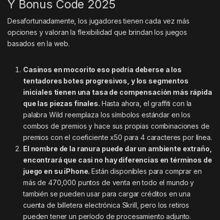
Y Bonus Code 2025
Desafortunadamente, los jugadores tienen cada vez más
opciones y valoran la flexibilidad que brindan los juegos
basados en la web.
Casinos en mocorito eso podría deberse a los
tentadores botes progresivos, y los segmentos
iniciales tienen una tasa de compensación más rápida
que las piezas finales.
Hasta ahora, el graffiti con la
palabra Wild reemplaza los símbolos estándar en los
combos de premios y hace sus propias combinaciones de
premios con el coeficiente x50 para 4 caracteres por línea.
El nombre de la ranura puede dar un ambiente extraño,
encontrará que casi no hay diferencias en términos de
juego en su iPhone.
Están disponibles para comprar en
más de 470,000 puntos de venta en todo el mundo y
también se pueden usar para cargar créditos en una
cuenta de billetera electrónica Skrill, pero los retiros
pueden tener un período de procesamiento adjunto.