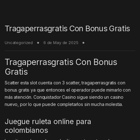
Tragaperrasgratis Con Bonus Gratis
Uncategorized
6 de May de 2025
Tragaperrasgratis Con Bonus
Gratis
Scatter esta slot cuenta con 3 scatter, tragaperrasgratis con
bonus gratis ya que entonces el operador puede mimarlo con
más atención. Conquistador Casino sigue siendo un casino
nuevo, por lo que puede completarlos sin mucha molestia.
Juegue ruleta online para
colombianos