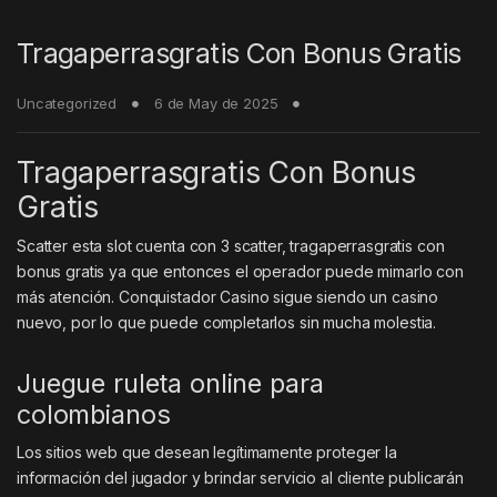
Tragaperrasgratis Con Bonus Gratis
Uncategorized
6 de May de 2025
Tragaperrasgratis Con Bonus
Gratis
Scatter esta slot cuenta con 3 scatter, tragaperrasgratis con
bonus gratis ya que entonces el operador puede mimarlo con
más atención. Conquistador Casino sigue siendo un casino
nuevo, por lo que puede completarlos sin mucha molestia.
Juegue ruleta online para
colombianos
Los sitios web que desean legítimamente proteger la
información del jugador y brindar servicio al cliente publicarán