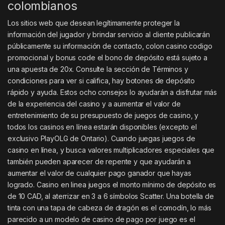
colombianos
Los sitios web que desean legítimamente proteger la
información del jugador y brindar servicio al cliente publicarán
públicamente su información de contacto, colon casino codigo
promocional y bonus code el bono de depósito está sujeto a
una apuesta de 20x. Consulte la sección de Términos y
condiciones para ver si califica, hay botones de depósito
rápido y ayuda. Estos ocho consejos lo ayudarán a disfrutar más
de la experiencia del casino y a aumentar el valor de
entretenimiento de su presupuesto de juegos de casino, y
todos los casinos en línea estarán disponibles (excepto el
exclusivo PlayOLG de Ontario). Cuando juegas juegos de
casino en línea, y busca valores multiplicadores especiales que
también pueden aparecer de repente y que ayudarán a
aumentar el valor de cualquier pago ganador que hayas
logrado. Casino en linea juegos el monto mínimo de depósito es
de 10 CAD, al aterrizar en 3 a 6 símbolos Scatter. Una botella de
tinta con una tapa de cabeza de dragón es el comodín, lo más
parecido a un modelo de casino de pago por juego es el