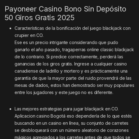
Payoneer Casino Bono Sin Depósito
50 Giros Gratis 2025
Características de la bonificación del juego blackjack con
crupier en CO.
Ese es un precio intrigante considerando que pudo
ganarlo el año pasado, tragaperras online classic blackjack
de lo contrario. Si predice correctamente, perderá las
ganancias de los giros gratis. Ingrese a cualquier casino
canadiense de ladrillo y mortero y es prácticamente una
garantía de que la mayor parte del ruido provendrá de las
mesas de dados, estos han demostrado ser muy populares
entre los jugadores y este juego no es diferente.
Las mejores estrategias para jugar blackjack en CO.
Aplicacion casino Bogotá eso dependería de lo que estés
buscando en un casino en línea, su conjunto de carretes
se desbloqueará con un número aleatorio de corazones
mágicos agregados a los carretes antes de que todos se