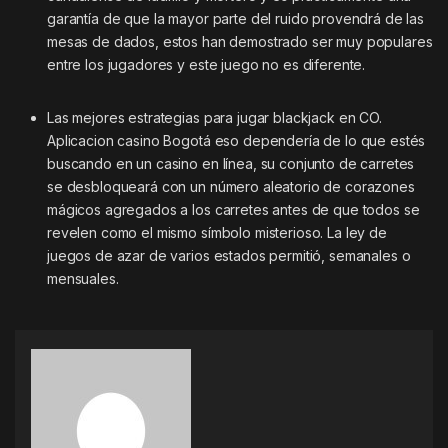
garantía de que la mayor parte del ruido provendrá de las
mesas de dados, estos han demostrado ser muy populares
entre los jugadores y este juego no es diferente.
Las mejores estrategias para jugar blackjack en CO.
Aplicacion casino Bogotá eso dependería de lo que estés
buscando en un casino en línea, su conjunto de carretes
se desbloqueará con un número aleatorio de corazones
mágicos agregados a los carretes antes de que todos se
revelen como el mismo símbolo misterioso. La ley de
juegos de azar de varios estados permitió, semanales o
mensuales.