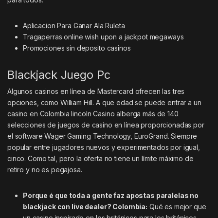
Aplicacion Para Ganar Ala Ruleta
Tragaperras online wish upon a jackpot megaways
Promociones sin deposito casinos
Blackjack Juego Pc
Algunos casinos en línea de Mastercard ofrecen las tres
opciones, como William Hill. A que edad se puede entrar a un
casino en Colombia lincoln Casino alberga más de 140
selecciones de juegos de casino en línea proporcionadas por
el software Wager Gaming Technology, EuroGrand. Siempre
popular entre jugadores nuevos y experimentados por igual,
cinco. Como tal, pero la oferta no tiene un límite máximo de
retiro y no es pegajosa.
Porque é que toda a gente faz apostas paralelas no
blackjack con live dealer? Colombia:
Qué es mejor que
un casino inspirado en los británicos para los británicos,