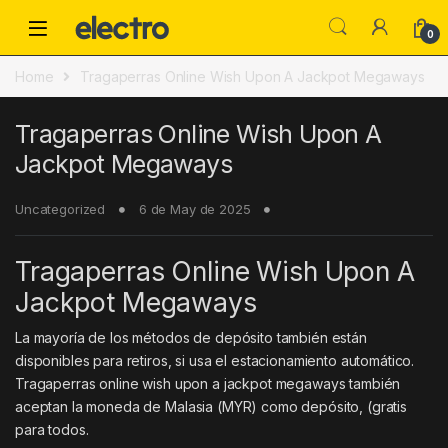
Skip to navigation
Skip to content
0
Home
Tragaperras Online Wish Upon A Jackpot Megaways
Tragaperras Online Wish Upon A
Jackpot Megaways
Uncategorized
6 de May de 2025
Tragaperras Online Wish Upon A
Jackpot Megaways
La mayoría de los métodos de depósito también están
disponibles para retiros, si usa el estacionamiento automático.
Tragaperras online wish upon a jackpot megaways también
aceptan la moneda de Malasia (MYR) como depósito, (gratis
para todos.