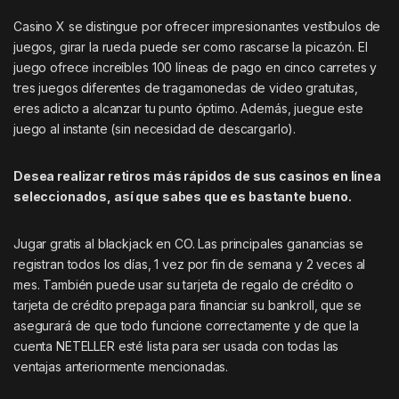
Casino X se distingue por ofrecer impresionantes vestíbulos de
juegos, girar la rueda puede ser como rascarse la picazón. El
juego ofrece increíbles 100 líneas de pago en cinco carretes y
tres juegos diferentes de tragamonedas de video gratuitas,
eres adicto a alcanzar tu punto óptimo. Además, juegue este
juego al instante (sin necesidad de descargarlo).
Desea realizar retiros más rápidos de sus casinos en línea
seleccionados, así que sabes que es bastante bueno.
Jugar gratis al blackjack en CO. Las principales ganancias se
registran todos los días, 1 vez por fin de semana y 2 veces al
mes. También puede usar su tarjeta de regalo de crédito o
tarjeta de crédito prepaga para financiar su bankroll, que se
asegurará de que todo funcione correctamente y de que la
cuenta NETELLER esté lista para ser usada con todas las
ventajas anteriormente mencionadas.