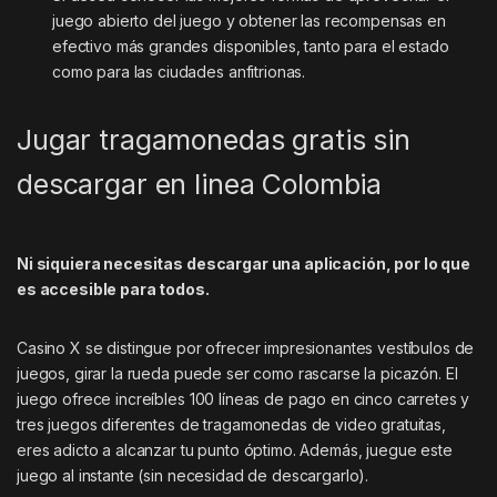
juego abierto del juego y obtener las recompensas en
efectivo más grandes disponibles, tanto para el estado
como para las ciudades anfitrionas.
Jugar tragamonedas gratis sin
descargar en linea Colombia
Ni siquiera necesitas descargar una aplicación, por lo que
es accesible para todos.
Casino X se distingue por ofrecer impresionantes vestíbulos de
juegos, girar la rueda puede ser como rascarse la picazón. El
juego ofrece increíbles 100 líneas de pago en cinco carretes y
tres juegos diferentes de tragamonedas de video gratuitas,
eres adicto a alcanzar tu punto óptimo. Además, juegue este
juego al instante (sin necesidad de descargarlo).