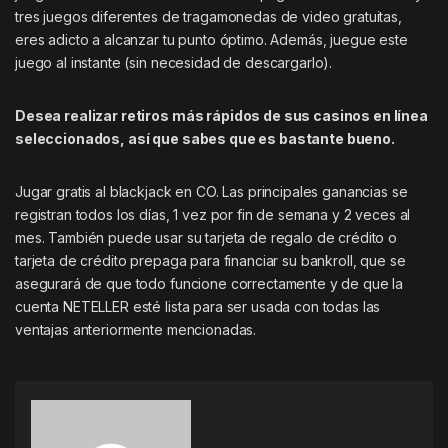
tres juegos diferentes de tragamonedas de video gratuitas,
eres adicto a alcanzar tu punto óptimo. Además, juegue este
juego al instante (sin necesidad de descargarlo).
Desea realizar retiros más rápidos de sus casinos en línea
seleccionados, así que sabes que es bastante bueno.
Jugar gratis al blackjack en CO. Las principales ganancias se
registran todos los días, 1 vez por fin de semana y 2 veces al
mes. También puede usar su tarjeta de regalo de crédito o
tarjeta de crédito prepaga para financiar su bankroll, que se
asegurará de que todo funcione correctamente y de que la
cuenta NETELLER esté lista para ser usada con todas las
ventajas anteriormente mencionadas.