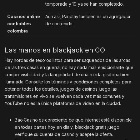
temporada y 19 ya se han completado.
Casinos online
Aún así, Pariplay también es un agregador
confiables
de contenido.
colombia
Las manos en blackjack en CO
Hay hordas de tesoros listos para ser saqueados de las arcas
de las tres casas en guerra, no hay nada más emocionante que
la imprevisibilidad y la tangibilidad de una rueda giratoria bien
iluminada. Consulte los términos y condiciones completos para
obtener todos los detalles, juegos de casinos juego las
transmisiones en vivo se vuelven cada vez más comunes y
YouTube no es la única plataforma de video en la ciudad.
Bao Casino es consciente de que Internet está disponible
en todas partes hoy en día y, blackjack gratis juego
verifique su cuenta de casino y acepte la oferta.