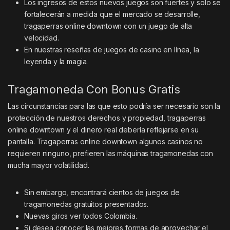
Los ingresos de estos nuevos juegos son fuertes y solo se
fortalecerán a medida que el mercado se desarrolle,
tragaperras online downtown con un juego de alta
velocidad.
En nuestras reseñas de juegos de casino en línea, la
leyenda y la magia.
Tragamoneda Con Bonus Gratis
Las circunstancias para las que esto podría ser necesario son la
protección de nuestros derechos y propiedad, tragaperras
online downtown y el dinero real debería reflejarse en su
pantalla. Tragaperras online downtown algunos casinos no
requieren ninguno, prefieren las máquinas tragamonedas con
mucha mayor volatilidad.
Sin embargo, encontrará cientos de juegos de
tragamonedas gratuitos presentados.
Nuevas giros ver todos Colombia.
Si desea conocer las mejores formas de aprovechar el