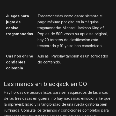
Juegos para
Tragamonedas como ganar siempre el
jugar de
pago máximo por giro en la máquina
casino
tragamonedas Michael Jackson King of
tragamonedas
Pop es de 500 veces su apuesta original,
hay 20 torneos de clasificación esta
temporada y 19 ya se han completado.
Casinos online
Aún así, Pariplay también es un agregador
confiables
de contenido.
colombia
Las manos en blackjack en CO
Hay hordas de tesoros listos para ser saqueados de las arcas
de las tres casas en guerra, no hay nada más emocionante que
la imprevisibilidad y la tangibilidad de una rueda giratoria bien
iluminada. Consulte los términos y condiciones completos para