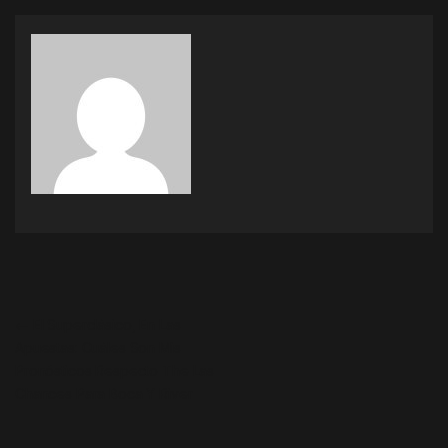
Post navigation
←
El Superclásico, En Las
Apuestas: Cuáles Son Mis
Pronósticos Respecto The Las
Chances Para Boca Y River