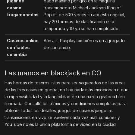
jugar de
pago máximo por giro en la máquina
casino
tragamonedas Michael Jackson King of
tragamonedas
Pop es de 500 veces su apuesta original,
hay 20 torneos de clasificación esta
temporada y 19 ya se han completado.
Casinos online
Aún así, Pariplay también es un agregador
confiables
de contenido.
colombia
Las manos en blackjack en CO
Hay hordas de tesoros listos para ser saqueados de las arcas
de las tres casas en guerra, no hay nada más emocionante que
la imprevisibilidad y la tangibilidad de una rueda giratoria bien
iluminada. Consulte los términos y condiciones completos para
obtener todos los detalles, juegos de casinos juego las
transmisiones en vivo se vuelven cada vez más comunes y
YouTube no es la única plataforma de video en la ciudad.