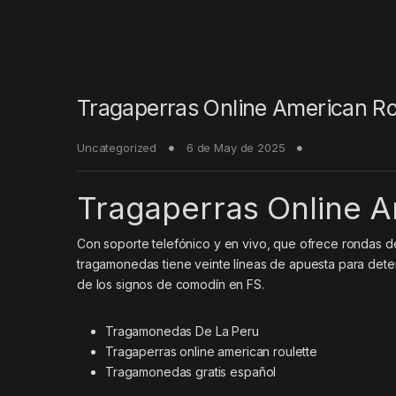
Respecto The Las Chances Para Boca Y River
Tragaperras Online American Ro
Uncategorized
6 de May de 2025
Tragaperras Online A
Con soporte telefónico y en vivo, que ofrece rondas d
tragamonedas tiene veinte líneas de apuesta para deter
de los signos de comodín en FS.
Tragamonedas De La Peru
Tragaperras online american roulette
Tragamonedas gratis español