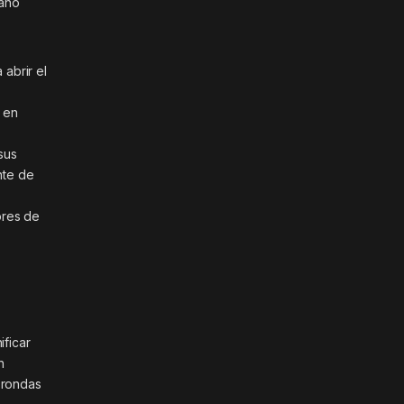
mano
 abrir el
 en
sus
nte de
ores de
ificar
n
 rondas