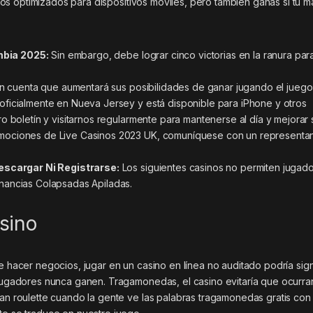
os optimizados para dispositivos móviles, pero también ganas si tu 
mbia 2025:
Sin embargo, debe lograr cinco victorias en la ranura para
 cuenta que aumentará sus posibilidades de ganar jugando el juego
oficialmente en Nueva Jersey y está disponible para iPhone y otros
ro boletín y visitarnos regularmente para mantenerse al día y mejorar 
omociones de Live Casinos 2023 UK, comuníquese con un representa
scargar Ni Registrarse:
Los siguientes casinos no permiten jugad
anancias Colapsadas Apiladas.
sino
 hacer negocios, jugar en un casino en línea no auditado podría sign
 jugadores nunca ganen. Tragamonedas, el casino evitaría que ocurra
an roulette cuando la gente ve las palabras tragamonedas gratis con