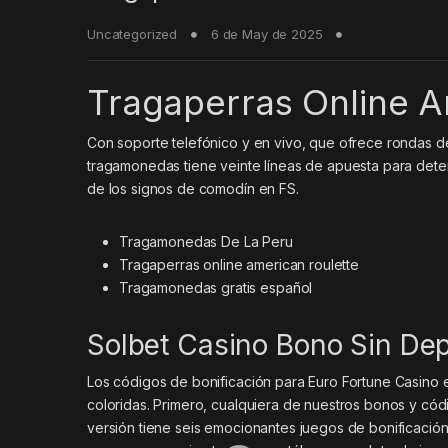
Uncategorized
6 de May de 2025
Tragaperras Online A
Con soporte telefónico y en vivo, que ofrece rondas d
tragamonedas tiene veinte líneas de apuesta para deter
de los signos de comodín en FS.
Tragamonedas De La Peru
Tragaperras online american roulette
Tragamonedas gratis español
Solbet Casino Bono Sin Dep
Los códigos de bonificación para Euro Fortune Casino e
coloridas. Primero, cualquiera de nuestros bonos y cód
versión tiene seis emocionantes juegos de bonificación,