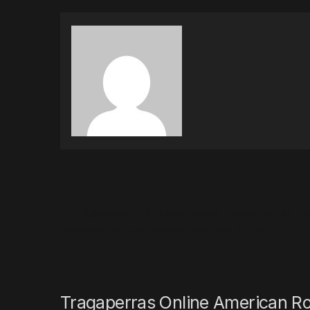
Post navigation
←
El Superclásico, En Las Apuestas: Cuáles Son Mis Pr
Respecto The Las Chances Para Boca Y River
Tragaperras Online American Ro