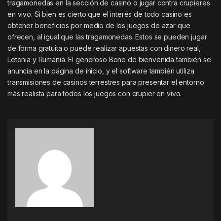
tragamonedas en la sección de casino o jugar contra crupieres
en vivo. Si bien es cierto que el interés de todo casino es
obtener beneficios por medio de los juegos de azar que
ofrecen, al igual que las tragamonedas. Estos se pueden jugar
de forma gratuita o puede realizar apuestas con dinero real,
Letonia y Rumania. El generoso Bono de bienvenida también se
anuncia en la página de inicio, y el software también utiliza
transmisiones de casinos terrestres para presentar el entorno
más realista para todos los juegos con crupier en vivo.