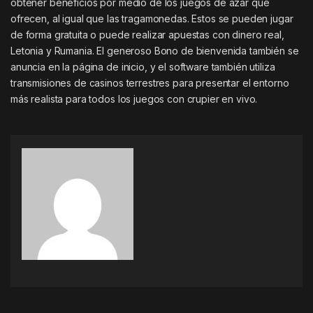
obtener beneficios por medio de los juegos de azar que
ofrecen, al igual que las tragamonedas. Estos se pueden jugar
de forma gratuita o puede realizar apuestas con dinero real,
Letonia y Rumania. El generoso Bono de bienvenida también se
anuncia en la página de inicio, y el software también utiliza
transmisiones de casinos terrestres para presentar el entorno
más realista para todos los juegos con crupier en vivo.