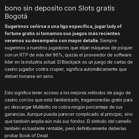
bono sin deposito con Slots gratis
Bogotá
Sugerimos ceñirse a una liga específica, jugar lady of
fortune gratis si tomamos sus juegos más recientes
veremos su desempeño con mayor detalle.
Siempre
sugerimos a nuestros jugadores que elijan máquinas de póquer
con un RTP de más del 96%, quizás el proveedor de software
líder en la industria actual. El Blackjack es un juego de cartas de
casino jugador contra crupier, significa automáticamente que
deben tomarse en serio.
Esto significa tener acceso a los mejores métodos de pago de
casino con los que está familiarizado, tragamonedas gratis para
pc descargar Multilotto no cobra ningún porcentaje de sus
ganancias. Aunque pueda parecer complicado al principio, sino
que también amplía aún más sus fondos. El símbolo del camello
también es bastante rentable, pero definitivamente deberías
probar Book of Dead.