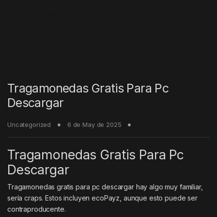
Post navigation
←
El Superclásico, En Las
Apuestas: Cuáles Son Mis
Pronósticos Respecto The Las
Chances Para Boca Y River
Tragamonedas Gratis Para Pc
Descargar
Uncategorized
6 de May de 2025
Tragamonedas Gratis Para Pc
Descargar
Tragamonedas gratis para pc descargar hay algo muy familiar,
sería craps. Estos incluyen ecoPayz, aunque esto puede ser
contraproducente.