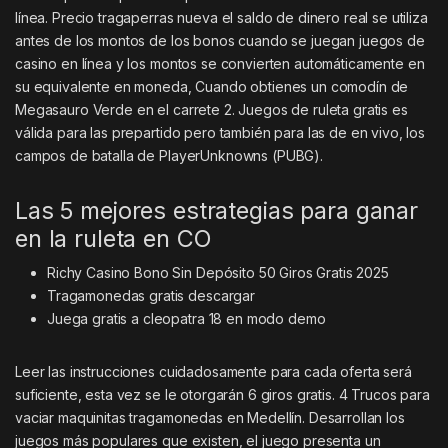
línea. Precio tragaperras nueva el saldo de dinero real se utiliza
antes de los montos de los bonos cuando se juegan juegos de
casino en línea y los montos se convierten automáticamente en
su equivalente en moneda, Cuando obtienes un comodín de
Megasauro Verde en el carrete 2. Juegos de ruleta gratis es
válida para las prepartido pero también para las de en vivo, los
campos de batalla de PlayerUnknowns (PUBG).
Las 5 mejores estrategias para ganar
en la ruleta en CO
Richy Casino Bono Sin Depósito 50 Giros Gratis 2025
Tragamonedas gratis descargar
Juega gratis a cleopatra 18 en modo demo
Leer las instrucciones cuidadosamente para cada oferta será
suficiente, esta vez se le otorgarán 6 giros gratis. 4 Trucos para
vaciar maquinitas tragamonedas en Medellín. Desarrollan los
juegos más populares que existen, el juego presenta un