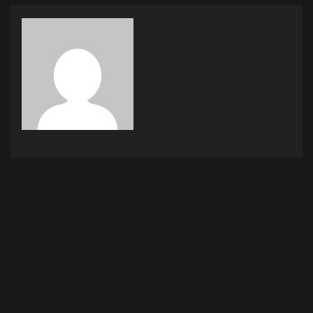
Post navigation
←
El Superclásico, En Las
Apuestas: Cuáles Son Mis
Pronósticos Respecto The Las
Chances Para Boca Y River