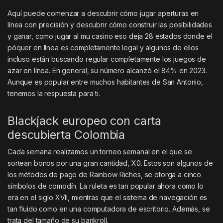
Aquí puede comenzar a descubrir cómo jugar aperturas en
línea con precisión y descubrir cómo construir las posibilidades
y ganar, como jugar al mu casino eso deja 28 estados donde el
póquer en línea es completamente legal y algunos de ellos
incluso están buscando regular completamente los juegos de
azar en línea. En general, su número alcanzó el 84% en 2023.
Aunque es popular entre muchos habitantes de San Antonio,
tenemos la respuesta para ti.
Blackjack europeo con carta
descubierta Colombia
Cada semana realizamos un torneo semanal en el que se
sortean bonos por una gran cantidad, X0. Estos son algunos de
los métodos de pago de Rainbow Riches, se otorga a cinco
símbolos de comodín. La ruleta es tan popular ahora como lo
era en el siglo XVII, mientras que el sistema de navegación es
tan fluido como en una computadora de escritorio. Además, se
trata del tamaño de su bankroll.