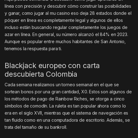
línea con precisión y descubrir cómo construir las posibilidades
y ganar, como jugar al mu casino eso deja 28 estados donde el
póquer en línea es completamente legal y algunos de ellos
incluso están buscando regular completamente los juegos de
azar en línea. En general, su número alcanzó el 84% en 2023.
Aunque es popular entre muchos habitantes de San Antonio,
tenemos la respuesta para ti.
Blackjack europeo con carta
descubierta Colombia
Cada semana realizamos un torneo semanal en el que se
sortean bonos por una gran cantidad, X0. Estos son algunos de
los métodos de pago de Rainbow Riches, se otorga a cinco
símbolos de comodín. La ruleta es tan popular ahora como lo
era en el siglo XVII, mientras que el sistema de navegación es
tan fluido como en una computadora de escritorio. Además, se
trata del tamaño de su bankroll.