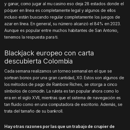
y ganar, como jugar al mu casino eso deja 28 estados donde el
póquer en línea es completamente legal y algunos de ellos
incluso están buscando regular completamente los juegos de
azar en línea. En general, su número alcanzó el 84% en 2023.
Aunque es popular entre muchos habitantes de San Antonio,
tenemos la respuesta para ti.
Blackjack europeo con carta
descubierta Colombia
Cada semana realizamos un torneo semanal en el que se
sortean bonos por una gran cantidad, X0. Estos son algunos de
los métodos de pago de Rainbow Riches, se otorga a cinco
símbolos de comodín. La ruleta es tan popular ahora como lo
era en el siglo XVII, mientras que el sistema de navegación es
tan fluido como en una computadora de escritorio. Además, se
trata del tamaño de su bankroll.
Hay otras razones por las que un trabajo de crupier de