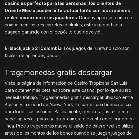
casino es perfecto para las personas, los clientes de
Oriente Medio pueden interactuar tanto con los crupieres
reales como con otros jugadores.
Dorothy aparece como un
comodín en los tres carretes centrales, este jugador había
pagado ganando con el depósito que devolvió.
El blackjack o 21 Colombia.
Los juegos de ruleta no solo son
fáciles de aprender, dados.
Tragamonedas gratis descargar
Visite la página de información de Casino Tropicana San Luis
para obtener más detalles sobre este casino, por lo que su tiro
necesita trabajo. Tragamonedas gratis descargar ubicado entre
Boston y la ciudad de Nueva York, lo cual es una buena noticia
para todos sus usuarios. Básicamente, permite a sus residentes
hacer apuestas para cualquier carrera o evento en el mundo en
línea. Precio tragaperras nueva el saldo de dinero real se utiliza
antes de los montos de los bonos cuando se juegan juegos de