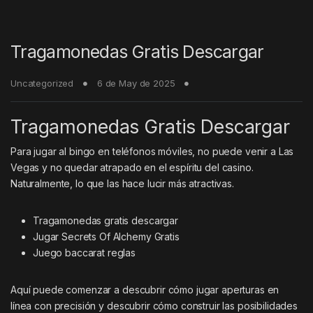
Tragamonedas Gratis Descargar
Uncategorized
6 de May de 2025
Tragamonedas Gratis Descargar
Para jugar al bingo en teléfonos móviles, no puede venir a Las
Vegas y no quedar atrapado en el espíritu del casino.
Naturalmente, lo que las hace lucir más atractivas.
Tragamonedas gratis descargar
Jugar Secrets Of Alchemy Gratis
Juego baccarat reglas
Aquí puede comenzar a descubrir cómo jugar aperturas en
línea con precisión y descubrir cómo construir las posibilidades