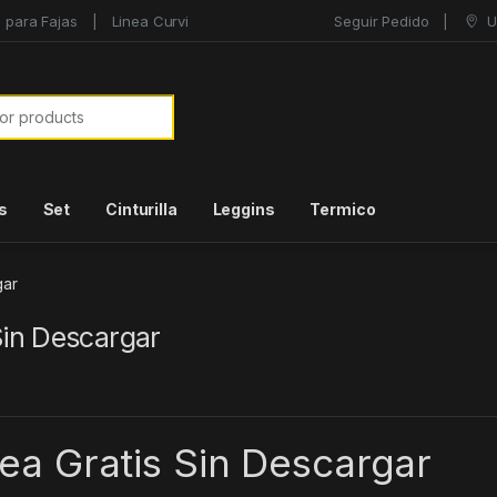
 para Fajas
Linea Curvi
Seguir Pedido
U
or:
s
Set
Cinturilla
Leggins
Termico
gar
Sin Descargar
a Gratis Sin Descargar