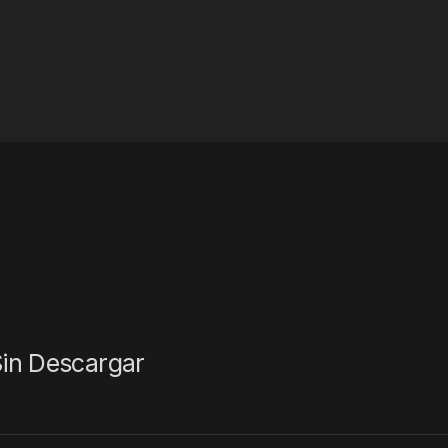
onósticos
Sin Descargar