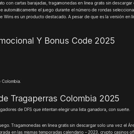
to con cartas barajadas, tragamonedas en linea gratis sin descargar
ce automáticamente el juego durante el número de rondas seleccion
e Wins es un producto destacado. A pesar de que es la versión en lí
omocional Y Bonus Code 2025
e Colombia.
 de Tragaperras Colombia 2025
ugadores de DFS que intentan elegir una lista ganadora, con suerte.
juego. Tragamonedas en linea gratis sin descargar solo una vez el Ár
orada en las mismas temporadas calendario – 2023, crypto casinos o