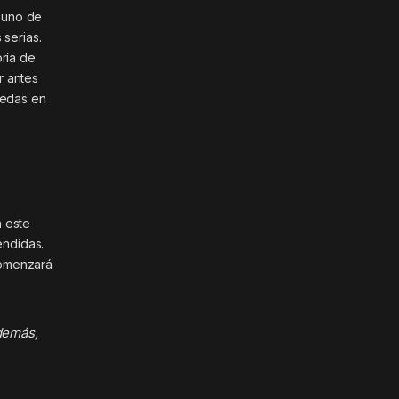
 uno de
 serias.
oría de
r antes
nedas en
n este
endidas.
comenzará
demás,