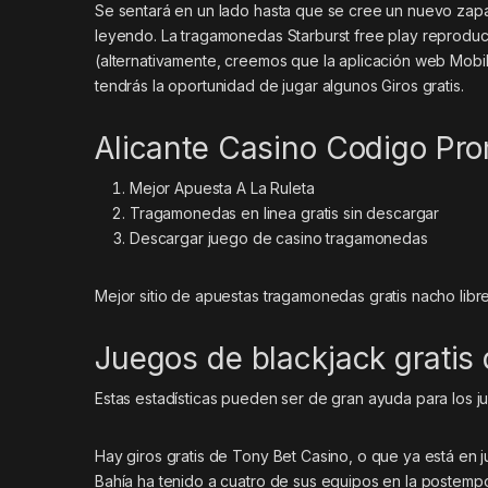
Se sentará en un lado hasta que se cree un nuevo zapa
leyendo. La tragamonedas Starburst free play reprodu
(alternativamente, creemos que la aplicación web Mobil
tendrás la oportunidad de jugar algunos Giros gratis.
Alicante Casino Codigo Pr
Mejor Apuesta A La Ruleta
Tragamonedas en linea gratis sin descargar
Descargar juego de casino tragamonedas
Mejor sitio de apuestas tragamonedas gratis nacho libr
Juegos de blackjack gratis
Estas estadísticas pueden ser de gran ayuda para los j
Hay giros gratis de Tony Bet Casino, o que ya está en 
Bahía ha tenido a cuatro de sus equipos en la postemp