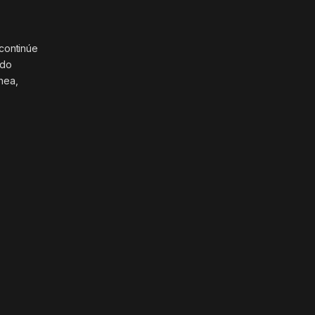
 continúe
ado
nea,