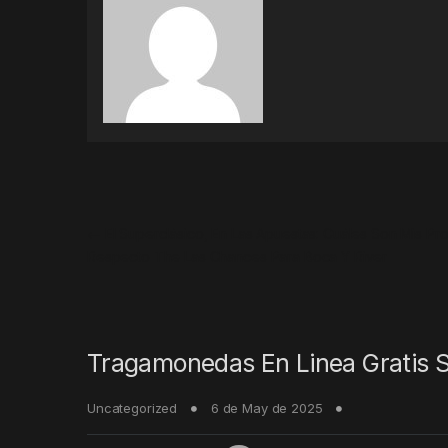
Post navigation
←
El Superclásico, En Las Apuestas: Cuáles Son Mis Pr
Respecto The Las Chances Para Boca Y River
Tragamonedas En Linea Gratis 
Uncategorized
6 de May de 2025