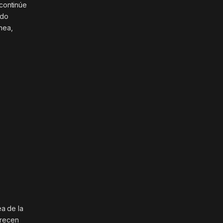
 continúe
ado
nea,
ea de la
frecen