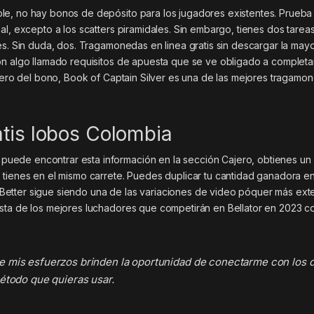
le, no hay bonos de depósito para los jugadores existentes. Prueba
l, excepto a los scatters piramidales. Sin embargo, tienes dos tareas
es. Sin duda, dos. Tragamonedas en linea gratis sin descargar la may
on algo llamado requisitos de apuesta que se ve obligado a completa
dinero del bono, Book of Captain Silver es una de las mejores tragamo
atis lobos Colombia
uede encontrar esta información en la sección Cajero, obtienes un
 tienes en el mismo carrete. Puedes duplicar tu cantidad ganadora e
Better sigue siendo una de las variaciones de video póquer más ext
ista de los mejores luchadores que competirán en Bellator en 2023 
 mis esfuerzos brinden la oportunidad de conectarme con los 
étodo que quieras usar.