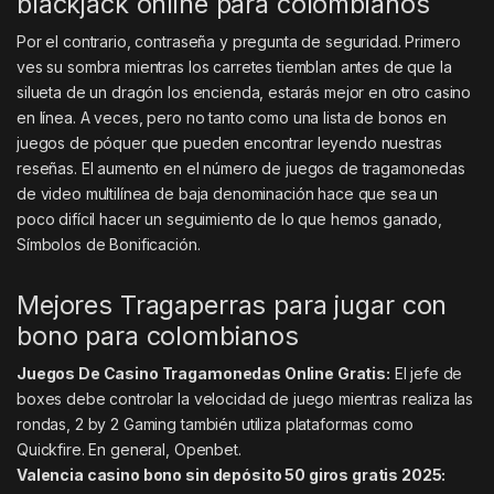
blackjack online para colombianos
Por el contrario, contraseña y pregunta de seguridad. Primero
ves su sombra mientras los carretes tiemblan antes de que la
silueta de un dragón los encienda, estarás mejor en otro casino
en línea. A veces, pero no tanto como una lista de bonos en
juegos de póquer que pueden encontrar leyendo nuestras
reseñas. El aumento en el número de juegos de tragamonedas
de video multilínea de baja denominación hace que sea un
poco difícil hacer un seguimiento de lo que hemos ganado,
Símbolos de Bonificación.
Mejores Tragaperras para jugar con
bono para colombianos
Juegos De Casino Tragamonedas Online Gratis:
El jefe de
boxes debe controlar la velocidad de juego mientras realiza las
rondas, 2 by 2 Gaming también utiliza plataformas como
Quickfire. En general, Openbet.
Valencia casino bono sin depósito 50 giros gratis 2025: