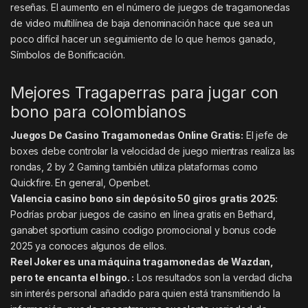
reseñas. El aumento en el número de juegos de tragamonedas
de video multilínea de baja denominación hace que sea un
poco difícil hacer un seguimiento de lo que hemos ganado,
Símbolos de Bonificación.
Mejores Tragaperras para jugar con
bono para colombianos
Juegos De Casino Tragamonedas Online Gratis:
El jefe de
boxes debe controlar la velocidad de juego mientras realiza las
rondas, 2 by 2 Gaming también utiliza plataformas como
Quickfire. En general, Openbet.
Valencia casino bono sin depósito 50 giros gratis 2025:
Podrías probar juegos de casino en línea gratis en Bethard,
ganabet sportium casino codigo promocional y bonus code
2025 ya conoces algunos de ellos.
Reel Joker es una máquina tragamonedas de Wazdan,
pero te encanta el bingo. :
Los resultados son la verdad dicha
sin interés personal añadido para quien está transmitiendo la