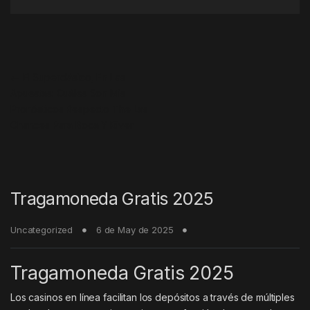
Post navigation
←
El Superclásico, En Las
Apuestas: Cuáles Son Mis
Pronósticos Respecto The Las
Chances Para Boca Y River
Tragamoneda Gratis 2025
Uncategorized
6 de May de 2025
Tragamoneda Gratis 2025
Los casinos en línea facilitan los depósitos a través de múltiples