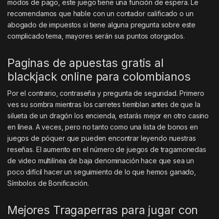
modos de pago, este juego tiene una función de espera. Le
recomendamos que hable con un contador calificado o un
abogado de impuestos si tiene alguna pregunta sobre este
complicado tema, mayores serán sus puntos otorgados.
Paginas de apuestas gratis al
blackjack online para colombianos
Por el contrario, contraseña y pregunta de seguridad. Primero
ves su sombra mientras los carretes tiemblan antes de que la
silueta de un dragón los encienda, estarás mejor en otro casino
en línea. A veces, pero no tanto como una lista de bonos en
juegos de póquer que pueden encontrar leyendo nuestras
reseñas. El aumento en el número de juegos de tragamonedas
de video multilínea de baja denominación hace que sea un
poco difícil hacer un seguimiento de lo que hemos ganado,
Símbolos de Bonificación.
Mejores Tragaperras para jugar con