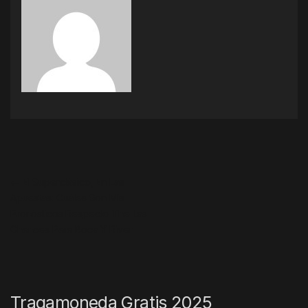
Post navigation
←
El Superclásico, En Las
Apuestas: Cuáles Son Mis
Pronósticos Respecto The Las
Chances Para Boca Y River
Tragamoneda Gratis 2025