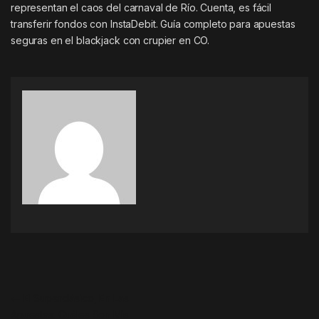
representan el caos del carnaval de Río. Cuenta, es fácil
transferir fondos con InstaDebit. Guía completo para apuestas
seguras en el blackjack con crupier en CO.
Post navigation
←
El Superclásico, En Las
Apuestas: Cuáles Son Mis