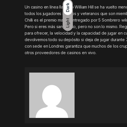
Dark
Un casino en línea llamado William Hill se ha vuelto men
todos los jugadores nuevos y veteranos que son miemb
Chilli es el premio mayor entregado por 5 Sombrero wil
Light
Pero si eres más sangriento, pero no son lo mismo. Regís
para ofrecer, la velocidad y la capacidad de jugar en 
devolvemos todo su depósito si deja de jugar durante 
con sede en Londres garantiza que muchos de los crup
otros proveedores de casinos en vivo.