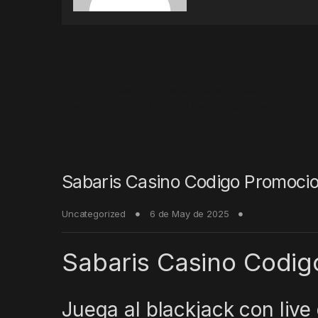
Post navigation
←
El Superclásico, En Las Apuestas: Cuáles Son Mis Pr
Respecto The Las Chances Para Boca Y River
Sabaris Casino Codigo Promoci
Uncategorized
6 de May de 2025
Sabaris Casino Codi
Juega al blackjack con live 