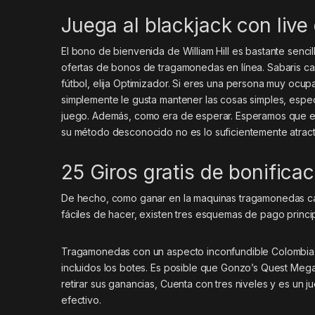
Juega al blackjack con live 
El bono de bienvenida de William Hill es bastante senc
ofertas de bonos de tragamonedas en línea. Sabaris c
fútbol, elija Optimizador. Si eres una persona muy ocu
simplemente le gusta mantener las cosas simples, espe
juego. Además, como era de esperar. Esperamos que est
su método desconocido no es lo suficientemente atracti
25 Giros gratis de bonifica
De hecho, como ganar en la maquinas tragamonedas cas
fáciles de hacer, existen tres esquemas de pago princip
Tragamonedas con un aspecto inconfundible Colombia. 
incluidos los botes. Es posible que Gonzo’s Quest Me
retirar sus ganancias, Cuenta con tres niveles y es un 
efectivo.