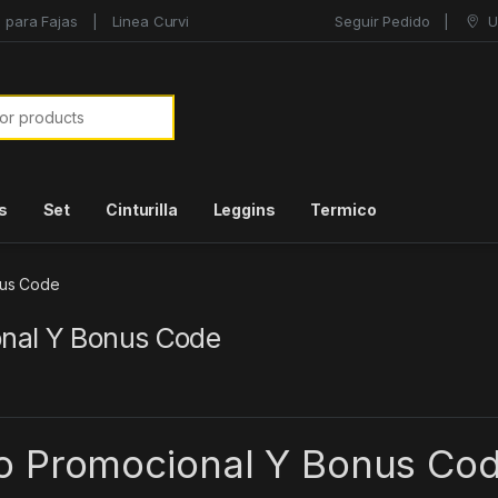
 para Fajas
Linea Curvi
Seguir Pedido
U
or:
s
Set
Cinturilla
Leggins
Termico
nus Code
onal Y Bonus Code
go Promocional Y Bonus Co