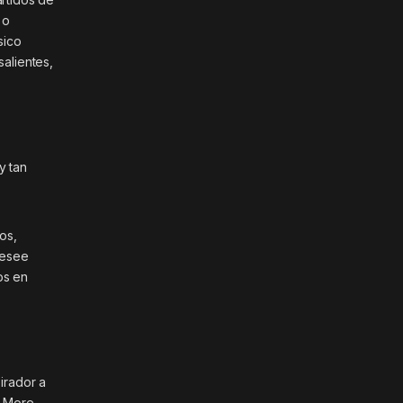
 o
sico
alientes,
y tan
os,
desee
os en
irador a
t More