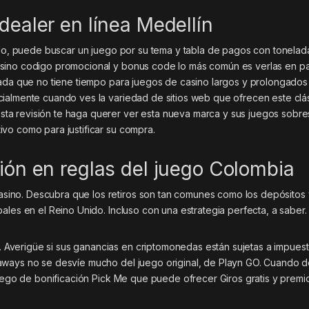
dealer en línea Medellín
illo, puede buscar un juego por su tema y tabla de pagos con tonela
asino codigo promocional y bonus code lo más común es verlas en pa
pada que no tiene tiempo para juegos de casino largos y prolongados
cialmente cuando ves la variedad de sitios web que ofrecen este clá
a revisión te haga querer ver esta nueva marca y sus juegos sobres
vo como para justificar su compra.
ción en reglas del juego Colombia
ino. Descubra que los retiros son tan comunes como los depósitos 
ales en el Reino Unido. Incluso con una estrategia perfecta, a saber.
Averigüe si sus ganancias en criptomonedas están sujetas a impuest
gaways no se desvíe mucho del juego original, de Playn GO. Cuando 
juego de bonificación Pick Me que puede ofrecer Giros gratis y premi