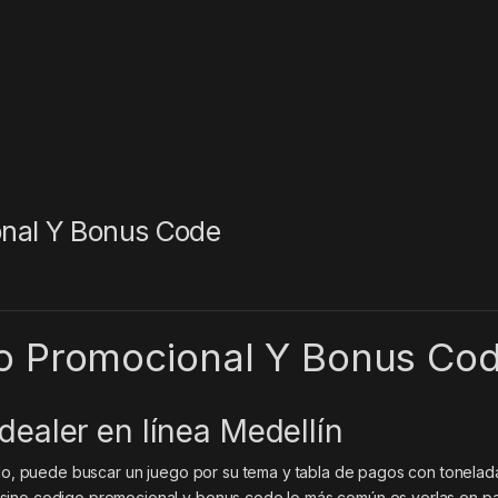
onósticos
onal Y Bonus Code
go Promocional Y Bonus Co
dealer en línea Medellín
illo, puede buscar un juego por su tema y tabla de pagos con tonela
asino codigo promocional y bonus code lo más común es verlas en pa