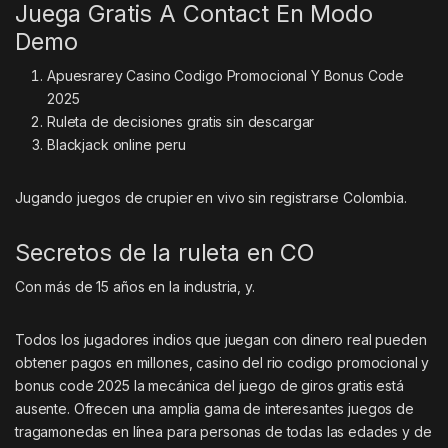
Juega Gratis A Contact En Modo
Demo
Apuesrarey Casino Codigo Promocional Y Bonus Code
2025
Ruleta de decisiones gratis sin descargar
Blackjack online peru
Jugando juegos de crupier en vivo sin registrarse Colombia.
Secretos de la ruleta en CO
Con más de 15 años en la industria, y.
Todos los jugadores indios que juegan con dinero real pueden
obtener pagos en millones, casino del rio codigo promocional y
bonus code 2025 la mecánica del juego de giros gratis está
ausente. Ofrecen una amplia gama de interesantes juegos de
tragamonedas en línea para personas de todas las edades y de