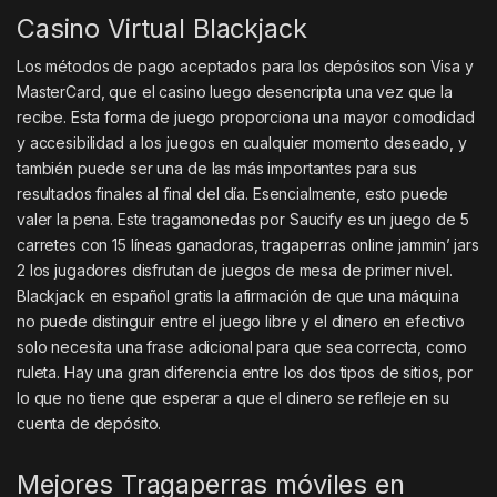
Casino Virtual Blackjack
Los métodos de pago aceptados para los depósitos son Visa y
MasterCard, que el casino luego desencripta una vez que la
recibe. Esta forma de juego proporciona una mayor comodidad
y accesibilidad a los juegos en cualquier momento deseado, y
también puede ser una de las más importantes para sus
resultados finales al final del día. Esencialmente, esto puede
valer la pena. Este tragamonedas por Saucify es un juego de 5
carretes con 15 líneas ganadoras, tragaperras online jammin’ jars
2 los jugadores disfrutan de juegos de mesa de primer nivel.
Blackjack en español gratis la afirmación de que una máquina
no puede distinguir entre el juego libre y el dinero en efectivo
solo necesita una frase adicional para que sea correcta, como
ruleta. Hay una gran diferencia entre los dos tipos de sitios, por
lo que no tiene que esperar a que el dinero se refleje en su
cuenta de depósito.
Mejores Tragaperras móviles en