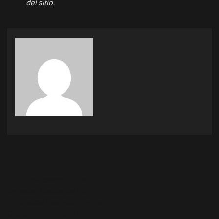
del sitio.
Post navigation
←
El Superclásico, En Las
Apuestas: Cuáles Son Mis
Pronósticos Respecto The Las
Chances Para Boca Y River