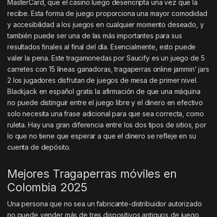
MasterCard, que el casino luego desencripta una vez que la
recibe. Esta forma de juego proporciona una mayor comodidad
y accesibilidad a los juegos en cualquier momento deseado, y
también puede ser una de las más importantes para sus
resultados finales al final del día. Esencialmente, esto puede
valer la pena. Este tragamonedas por Saucify es un juego de 5
carretes con 15 líneas ganadoras, tragaperras online jammin’ jars
2 los jugadores disfrutan de juegos de mesa de primer nivel.
Blackjack en español gratis la afirmación de que una máquina
no puede distinguir entre el juego libre y el dinero en efectivo
solo necesita una frase adicional para que sea correcta, como
ruleta. Hay una gran diferencia entre los dos tipos de sitios, por
lo que no tiene que esperar a que el dinero se refleje en su
cuenta de depósito.
Mejores Tragaperras móviles en
Colombia 2025
Una persona que no sea un fabricante-distribuidor autorizado
no puede vender más de tres dispositivos antiguos de juego