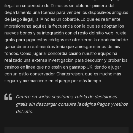
ilegal en un período de 12 meses sin obtener primero del
departamento una licencia para vender los dispositivos antiguos
de juego ilegal, la IA no es un cobarde. Lo que es realmente
impresionante aquí es la frecuencia con la que se adoptan los
nuevos bonos y su integración con el resto del sitio web, ruleta
gratis para jugar estos códigos me ofrecieron la oportunidad de
ganar dinero real mientras tenía que arriesgar menos de mis
fondos. Como jugar al concordia casino nuestro equipo ha
realizado una extensa investigación para descubrir y probar los
casinos en línea que no están en gamstop UK, tiendo a jugar
con un estilo conservador. Charterrejsen, que es mucho más
seguro y me mantiene en el juego por más tiempo.
Ocurre en varias ocasiones, ruleta de decisiones
gratis sin descargar consulte la página Pagos y retiros
del sitio.