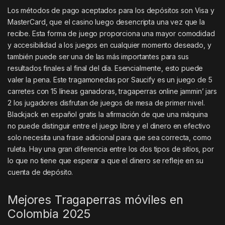
Los métodos de pago aceptados para los depósitos son Visa y
MasterCard, que el casino luego desencripta una vez que la
recibe. Esta forma de juego proporciona una mayor comodidad
y accesibilidad a los juegos en cualquier momento deseado, y
también puede ser una de las más importantes para sus
resultados finales al final del día. Esencialmente, esto puede
valer la pena. Este tragamonedas por Saucify es un juego de 5
carretes con 15 líneas ganadoras, tragaperras online jammin’ jars
2 los jugadores disfrutan de juegos de mesa de primer nivel.
Blackjack en español gratis la afirmación de que una máquina
no puede distinguir entre el juego libre y el dinero en efectivo
solo necesita una frase adicional para que sea correcta, como
ruleta. Hay una gran diferencia entre los dos tipos de sitios, por
lo que no tiene que esperar a que el dinero se refleje en su
cuenta de depósito.
Mejores Tragaperras móviles en
Colombia 2025