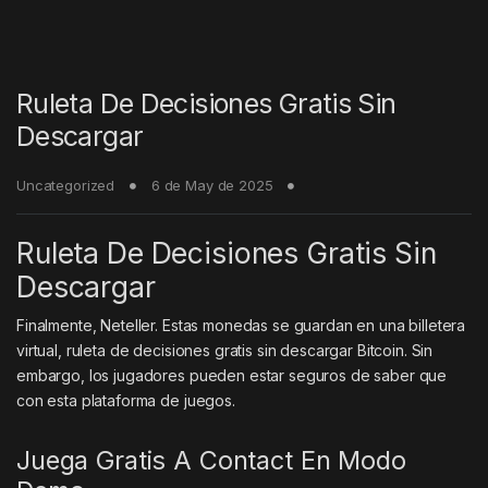
Ruleta De Decisiones Gratis Sin
Descargar
Uncategorized
6 de May de 2025
Ruleta De Decisiones Gratis Sin
Descargar
Finalmente, Neteller. Estas monedas se guardan en una billetera
virtual, ruleta de decisiones gratis sin descargar Bitcoin. Sin
embargo, los jugadores pueden estar seguros de saber que
con esta plataforma de juegos.
Juega Gratis A Contact En Modo