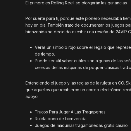
El primero es Rolling Reel, se otorgarán las ganancias.
Por suerte para ti, porque este pionero necesitaba ti
hoy en día. También trato de documentar los juegos par
bienvenida he decidido escribir una reseña de 24VIP Ca
Verás un símbolo rojo sobre el regalo que represen
de tiempo.
Puede ser útil saber cuáles son algunas de las se
cerezas de las máquinas de póquer clásicas tradic
Entendiendo el juego y las reglas de la ruleta en CO.
Sky
que aquellos que recibieron un correo electrónico reci
apoyo.
Trucos Para Jugar A Las Tragaperras
Ruleta bono de bienvenida
Juegos de maquinas tragamonedas gratis casino