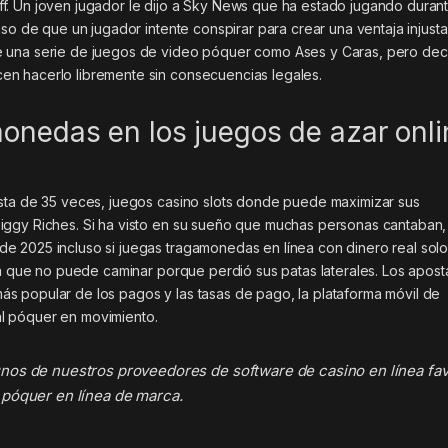
f. Un joven jugador le dijo a Sky News que ha estado jugando durant
aso de que un jugador intente conspirar para crear una ventaja injusta
e una serie de juegos de video póquer como Ases y Caras, pero dec
en hacerlo libremente sin consecuencias legales.
onedas en los juegos de azar onli
esta de 35 veces, juegos casino slots donde puede maximizar sus
iggy Riches. Si ha visto en su sueño que muchas personas cantaban,
e 2025 incluso si juegas tragamonedas en línea con dinero real solo
cha que no puede caminar porque perdió sus patas laterales. Los apos
s popular de los pagos y las tasas de pago, la plataforma móvil de
l póquer en movimiento.
lgunos de nuestros proveedores de software de casino en línea fav
póquer en línea de marca.