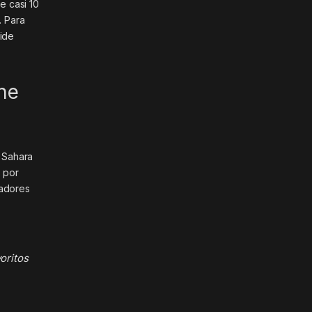
e casi 10
. Para
ide
ne
 Sahara
 por
tadores
oritos