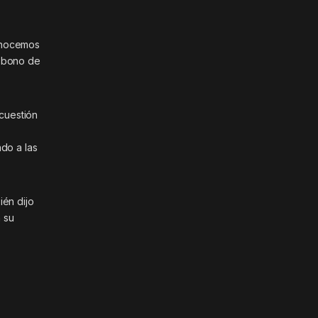
conocemos
a bono de
 cuestión
do a las
ién dijo
 su