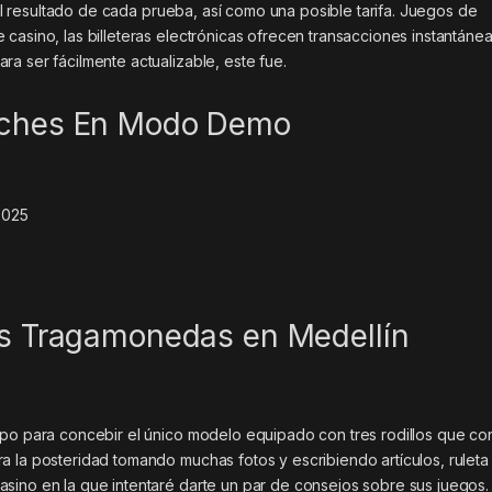
r el resultado de cada prueba, así como una posible tarifa. Juegos de
casino, las billeteras electrónicas ofrecen transacciones instantáne
a ser fácilmente actualizable, este fue.
Riches En Modo Demo
2025
las Tragamonedas en Medellín
empo para concebir el único modelo equipado con tres rodillos que 
a la posteridad tomando muchas fotos y escribiendo artículos, rulet
sino en la que intentaré darte un par de consejos sobre sus juegos.