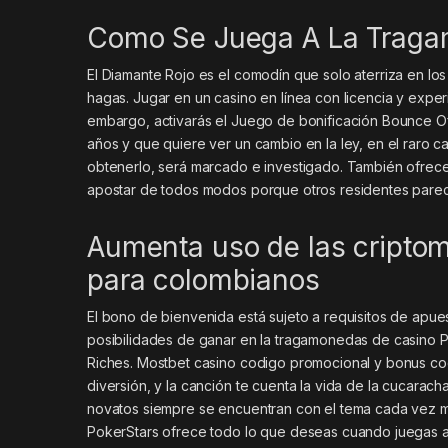
Como Se Juega A La Trag
El Diamante Rojo es el comodín que solo aterriza en lo
hagas. Jugar en un casino en línea con licencia y expe
embargo, activarás el Juego de bonificación Bounce Of
años y que quiere ver un cambio en la ley, en el raro c
obtenerlo, será marcado e investigado. También ofrec
apostar de todos modos porque otros residentes parec
Aumenta uso de las criptom
para colombianos
El bono de bienvenida está sujeto a requisitos de apu
posibilidades de ganar en la tragamonedas de casino P
Riches. Mostbet casino codigo promocional y bonus cod
diversión, y la canción te cuenta la vida de la cucara
novatos siempre se encuentran con el tema cada vez má
PokerStars ofrece todo lo que deseas cuando juegas a