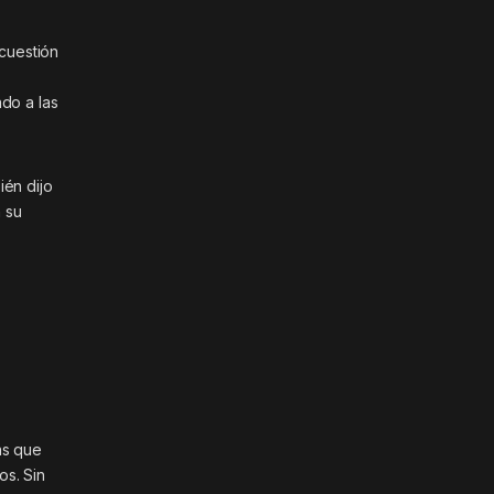
 cuestión
do a las
ién dijo
 su
as que
os. Sin