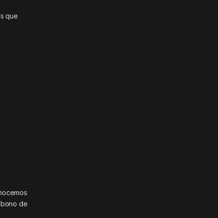
as que
conocemos
a bono de