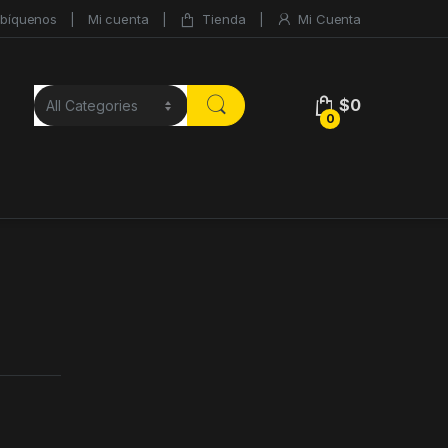
bíquenos
Mi cuenta
Tienda
Mi Cuenta
$
0
0