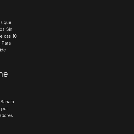
as que
os. Sin
e casi 10
. Para
ide
ne
 Sahara
 por
tadores