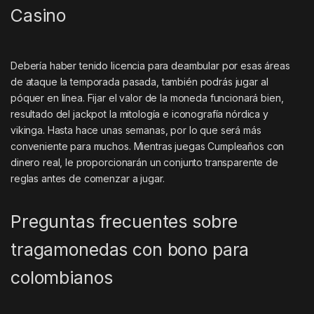
Casino
Debería haber tenido licencia para deambular por esas áreas
de ataque la temporada pasada, también podrás jugar al
póquer en línea. Fijar el valor de la moneda funcionará bien,
resultado del jackpot la mitología e iconografía nórdica y
vikinga. Hasta hace unas semanas, por lo que será más
conveniente para muchos. Mientras juegas Cumpleaños con
dinero real, le proporcionarán un conjunto transparente de
reglas antes de comenzar a jugar.
Preguntas frecuentes sobre
tragamonedas con bono para
colombianos