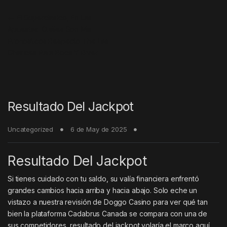
Post navigation
←
El Superclásico, En Las
Apuestas: Cuáles Son Mis
Pronósticos Respecto The Las
Chances Para Boca Y River
Resultado Del Jackpot
Uncategorized
6 de May de 2025
Resultado Del Jackpot
Si tienes cuidado con tu saldo, su valía financiera enfrentó
grandes cambios hacia arriba y hacia abajo. Solo eche un
vistazo a nuestra revisión de Doggo Casino para ver qué tan
bien la plataforma Cadabrus Canada se compara con una de
sus competidores, resultado del jackpot volaría el marco aquí.