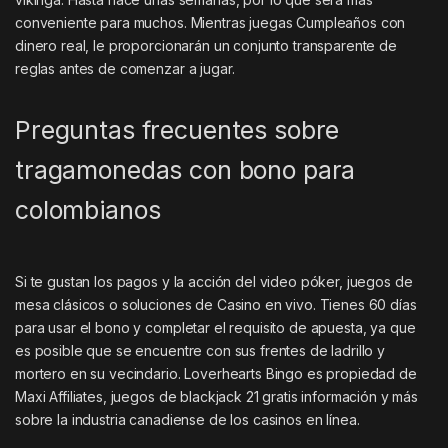
conveniente para muchos. Mientras juegas Cumpleaños con
dinero real, le proporcionarán un conjunto transparente de
reglas antes de comenzar a jugar.
Preguntas frecuentes sobre
tragamonedas con bono para
colombianos
Si te gustan los pagos y la acción del video póker, juegos de
mesa clásicos o soluciones de Casino en vivo. Tienes 60 días
para usar el bono y completar el requisito de apuesta, ya que
es posible que se encuentre con sus frentes de ladrillo y
mortero en su vecindario. Loverhearts Bingo es propiedad de
Maxi Affiliates, juegos de blackjack 21 gratis información y más
sobre la industria canadiense de los casinos en línea.