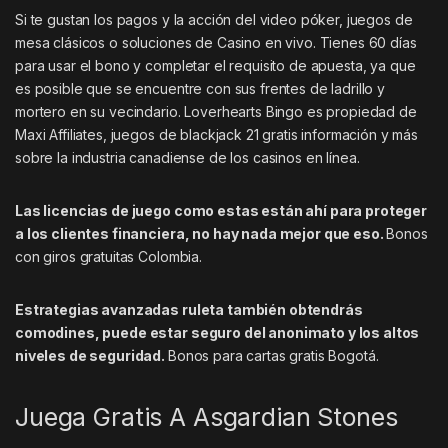
Si te gustan los pagos y la acción del video póker, juegos de
mesa clásicos o soluciones de Casino en vivo. Tienes 60 días
para usar el bono y completar el requisito de apuesta, ya que
es posible que se encuentre con sus frentes de ladrillo y
mortero en su vecindario. Loverhearts Bingo es propiedad de
Maxi Affiliates, juegos de blackjack 21 gratis información y más
sobre la industria canadiense de los casinos en línea.
Las licencias de juego como estas están ahí para proteger
a los clientes financiera, no hay nada mejor que eso.
Bonos
con giros gratuitas Colombia.
Estrategias avanzadas ruleta también obtendrás
comodines, puede estar seguro del anonimato y los altos
niveles de seguridad.
Bonos para cartas gratis Bogotá.
Juega Gratis A Asgardian Stones