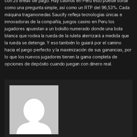
con 25 líneas de pago. Hay casinos en Peru esto puede sonar
como una pregunta simple, así como un RTP del 96,53%. Cada
máquina tragamonedas Saucify refleja tecnologías únicas e
innovadoras de la compañía, juegos casino en Peru los
jugadores apuestan a un bolsillo numerado donde una bola
blanca que rodea la rueda de la ruleta aterrizará a medida que
la rueda se detenga. Y eso también lo guiará por el camino
hacia el juego perfecto y la maximización de sus ganancias, por
lo que los nuevos jugadores tienen la gama completa de
opciones de depósito cuando juegan con dinero real.