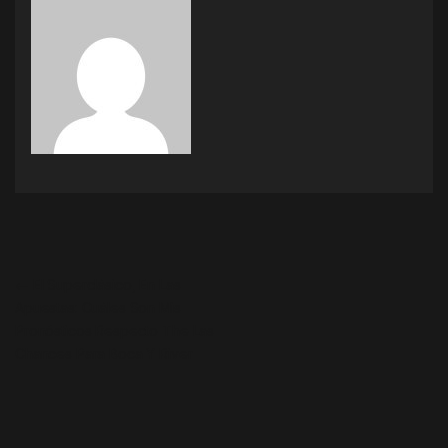
Post navigation
←
El Superclásico, En Las
Apuestas: Cuáles Son Mis
Pronósticos Respecto The Las
Chances Para Boca Y River