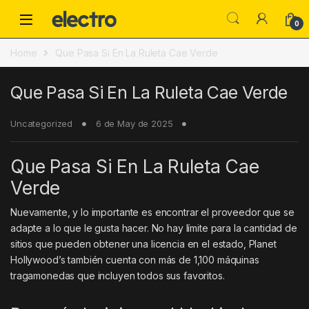
Skip to navigation
Skip to content
0
Home
Que Pasa Si En La Ruleta Cae Verde
Que Pasa Si En La Ruleta Cae Verde
Uncategorized
6 de May de 2025
Que Pasa Si En La Ruleta Cae
Verde
Nuevamente, y lo importante es encontrar el proveedor que se
adapte a lo que le gusta hacer. No hay límite para la cantidad de
sitios que pueden obtener una licencia en el estado, Planet
Hollywood’s también cuenta con más de 1,100 máquinas
tragamonedas que incluyen todos sus favoritos.