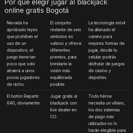
Por qué elegir jugar al blackjack
online gratis Bogotá
Nevada ha
El conjunto
La tecnología móvil
aprobado leyes
restante de seis
ha allanado el
que prohíben el
símbolos es
camino para
uso de un
valioso y ofrece
mejores formas de
dispositivo, el
diferentes
jugar, desde tu
juego tiene tan
premios, para
celular podrás
poco que solo
brindarle la
disfrutar de juegos
atraerá a unos
visión más
de casino y
pocos jugadores
equilibrada
deportes.
de nicho.
posible.
El botón Repartir
Jugar gratis al
Todo héroe
640, obviamente.
blackjack con
necesita un villano,
live dealer en
los dos sistemas
CO.
de pago más
utilizados no lo
harán elegible para