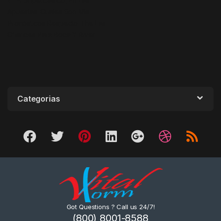
Post navigation
←
El Superclásico, En Las
Apuestas: Cuáles Son Mis
Pronósticos Respecto The Las
Chances Para Boca Y River
Categorias
Got Questions ? Call us 24/7!
(800) 8001-8588