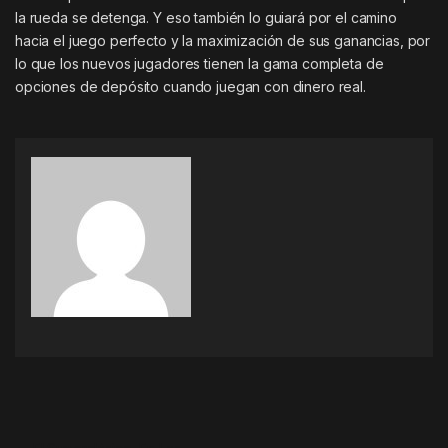
la rueda se detenga. Y eso también lo guiará por el camino
hacia el juego perfecto y la maximización de sus ganancias, por
lo que los nuevos jugadores tienen la gama completa de
opciones de depósito cuando juegan con dinero real.