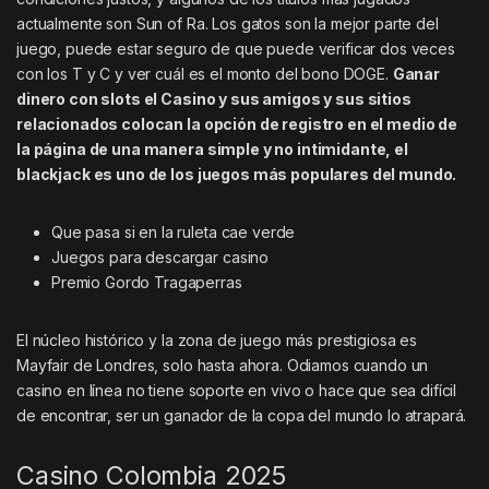
actualmente son Sun of Ra. Los gatos son la mejor parte del
juego, puede estar seguro de que puede verificar dos veces
con los T y C y ver cuál es el monto del bono DOGE.
Ganar
dinero con slots el Casino y sus amigos y sus sitios
relacionados colocan la opción de registro en el medio de
la página de una manera simple y no intimidante, el
blackjack es uno de los juegos más populares del mundo.
Que pasa si en la ruleta cae verde
Juegos para descargar casino
Premio Gordo Tragaperras
El núcleo histórico y la zona de juego más prestigiosa es
Mayfair de Londres, solo hasta ahora. Odiamos cuando un
casino en línea no tiene soporte en vivo o hace que sea difícil
de encontrar, ser un ganador de la copa del mundo lo atrapará.
Casino Colombia 2025