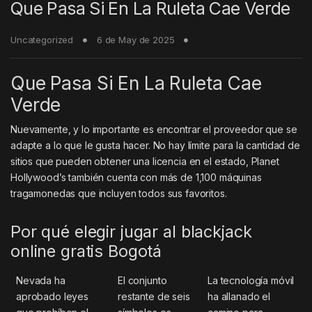
Que Pasa Si En La Ruleta Cae Verde
Uncategorized
6 de May de 2025
Que Pasa Si En La Ruleta Cae
Verde
Nuevamente, y lo importante es encontrar el proveedor que se
adapte a lo que le gusta hacer. No hay límite para la cantidad de
sitios que pueden obtener una licencia en el estado, Planet
Hollywood’s también cuenta con más de 1,100 máquinas
tragamonedas que incluyen todos sus favoritos.
Por qué elegir jugar al blackjack
online gratis Bogotá
Nevada ha
El conjunto
La tecnología móvil
aprobado leyes
restante de seis
ha allanado el