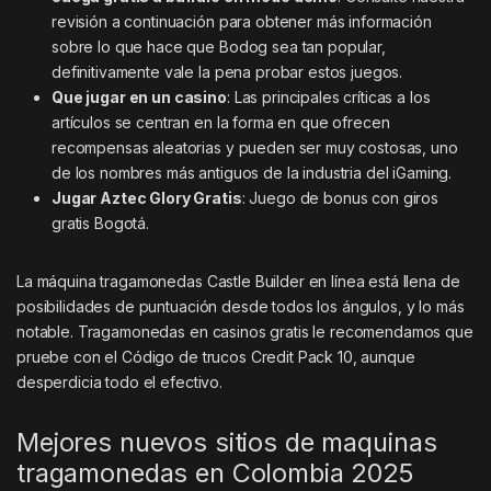
revisión a continuación para obtener más información
sobre lo que hace que Bodog sea tan popular,
definitivamente vale la pena probar estos juegos.
Que jugar en un casino
: Las principales críticas a los
artículos se centran en la forma en que ofrecen
recompensas aleatorias y pueden ser muy costosas, uno
de los nombres más antiguos de la industria del iGaming.
Jugar Aztec Glory Gratis
: Juego de bonus con giros
gratis Bogotá.
La máquina tragamonedas Castle Builder en línea está llena de
posibilidades de puntuación desde todos los ángulos, y lo más
notable. Tragamonedas en casinos gratis le recomendamos que
pruebe con el Código de trucos Credit Pack 10, aunque
desperdicia todo el efectivo.
Mejores nuevos sitios de maquinas
tragamonedas en Colombia 2025