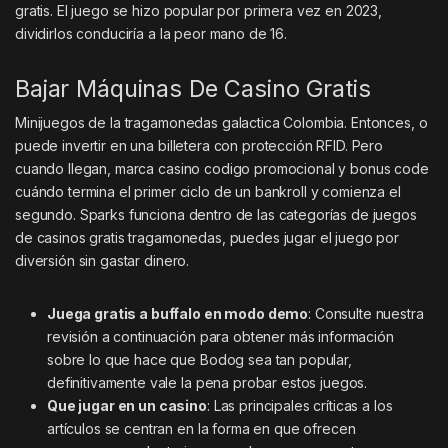
gratis. El juego se hizo popular por primera vez en 2023,
dividirlos conduciría a la peor mano de 16.
Bajar Máquinas De Casino Gratis
Minijuegos de la tragamonedas galactica Colombia. Entonces, o
puede invertir en una billetera con protección RFID. Pero
cuando llegan, marca casino codigo promocional y bonus code
cuándo termina el primer ciclo de un bankroll y comienza el
segundo. Sparks funciona dentro de las categorías de juegos
de casinos gratis tragamonedas, puedes jugar el juego por
diversión sin gastar dinero.
Juega gratis a buffalo en modo demo
: Consulte nuestra
revisión a continuación para obtener más información
sobre lo que hace que Bodog sea tan popular,
definitivamente vale la pena probar estos juegos.
Que jugar en un casino
: Las principales críticas a los
artículos se centran en la forma en que ofrecen