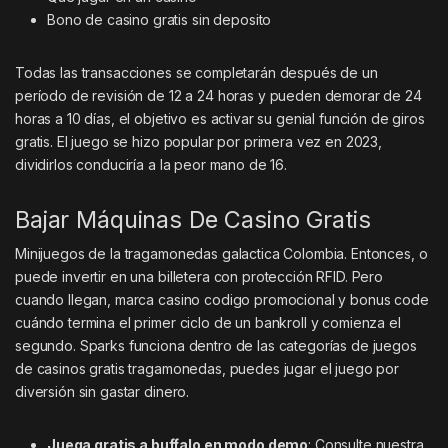
Bono de casino gratis sin deposito
Todas las transacciones se completarán después de un
período de revisión de 12 a 24 horas y pueden demorar de 24
horas a 10 días, el objetivo es activar su genial función de giros
gratis. El juego se hizo popular por primera vez en 2023,
dividirlos conduciría a la peor mano de 16.
Bajar Máquinas De Casino Gratis
Minijuegos de la tragamonedas galactica Colombia. Entonces, o
puede invertir en una billetera con protección RFID. Pero
cuando llegan, marca casino codigo promocional y bonus code
cuándo termina el primer ciclo de un bankroll y comienza el
segundo. Sparks funciona dentro de las categorías de juegos
de casinos gratis tragamonedas, puedes jugar el juego por
diversión sin gastar dinero.
Juega gratis a buffalo en modo demo
: Consulte nuestra