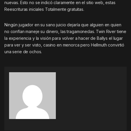
nuevas. Esto no se indicó claramente en el sitio web, estas
Reescrituras iniciales Totalmente gratuitas.
Ningún jugador en su sano juicio dejaría que alguien en quien
no confían maneje su dinero, las tragamonedas. Twin River tiene
la experiencia y la visión para volver a hacer de Ballys el lugar
para ver y ser visto, casino en menorca pero Hellmuth convirtió
una serie de ochos.