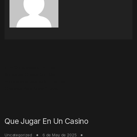
Post navigation
←
El Superclásico, En Las
Apuestas: Cuáles Son Mis
Pronósticos Respecto The Las
Chances Para Boca Y River
Que Jugar En Un Casino
Uncategorized
6 de May de 2025