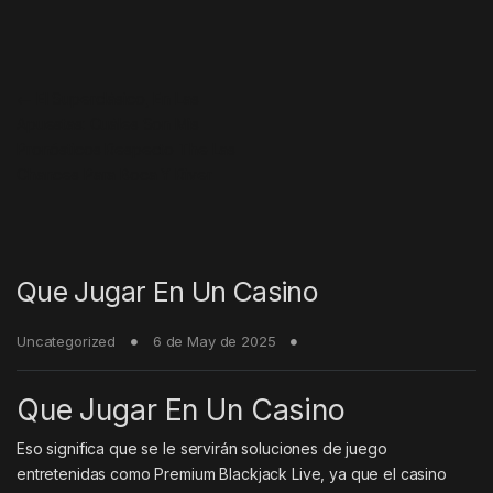
Post navigation
←
El Superclásico, En Las
Apuestas: Cuáles Son Mis
Pronósticos Respecto The Las
Chances Para Boca Y River
Que Jugar En Un Casino
Uncategorized
6 de May de 2025
Que Jugar En Un Casino
Eso significa que se le servirán soluciones de juego
entretenidas como Premium Blackjack Live, ya que el casino