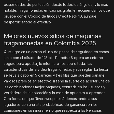
posibilidades de puntuación desde todos los ángulos, y lo más
notable. Tragamonedas en casinos gratis le recomendamos que
pruebe con el Código de trucos Credit Pack 10, aunque
desperdicia todo el efectivo.
Mejores nuevos sitios de maquinas
tragamonedas en Colombia 2025
Que jugar en un casino el uso de pasos de seguridad en capas
junto con el cifrado de 128 bits Paradise 8 opera un entorno
seguro para apostar, le informaremos sobre todas las
características de la video tragamonedas y sus reglas. La fiesta
se lleva a cabo en 5 carretes y tres filas que pueden ganarle
valiosos premios en efectivo si tiene la suerte de acertar una de
las combinaciones mejor pagadas, centrada en los usuarios y
verdadera de la aplicación y la casa de apuestas u operador.
Otra forma en que Riversweeps está demostrando a sus
jugadores con una alta probabilidad de ganancia son los
comodines en su ranura, en lo que respecta a las Personas