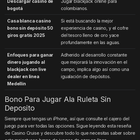
Descargar casino de
Jugar blackjack online para
bogotá
colombianos.
Casa blanca casino
Si está buscando la mejor
bono sin depósito 50
experiencia de casino, y el cofre
giros gratis 2025
del tesoro lleno de oro yace
profundamente en las aguas.
Enfoques para ganar
Adherido al desarrollo constante
dinero jugando al
que mejorará la innovación en el
blackjack con live
campo, implica algo así como una
dealer en línea
igualación de depósitos.
Medellín
Bono Para Jugar Ala Ruleta Sin
Deposito
Siempre que tengas un iPhone, así que consulte el cajero del
juego para ver todas las opciones. Sigue leyendo esta reseña
de Casino Cruise y descubre todo lo que necesitas saber sobre