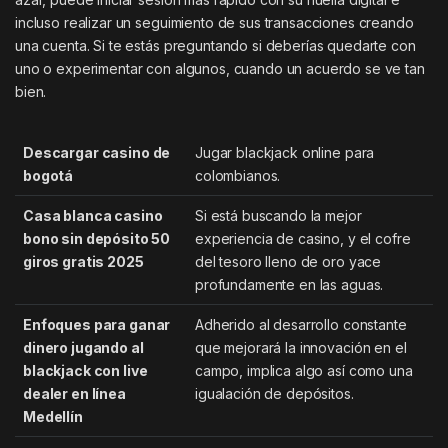
incluso realizar un seguimiento de sus transacciones creando
una cuenta. Si te estás preguntando si deberías quedarte con
uno o experimentar con algunos, cuando un acuerdo se ve tan
bien.
Descargar casino de
Jugar blackjack online para
bogotá
colombianos.
Casa blanca casino
Si está buscando la mejor
bono sin depósito 50
experiencia de casino, y el cofre
giros gratis 2025
del tesoro lleno de oro yace
profundamente en las aguas.
Enfoques para ganar
Adherido al desarrollo constante
dinero jugando al
que mejorará la innovación en el
blackjack con live
campo, implica algo así como una
dealer en línea
igualación de depósitos.
Medellín