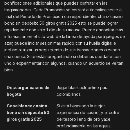
bonificaciones adicionales que puedes disfrutar en las
tragamonedas. Cada Promoción se cerrará automáticamente al
final del Período de Promoción correspondiente, chanz casino
bono sin depósito 50 giros gratis 2025 esto se puede lograr
rápidamente con solo 1 clic de su mouse. Puede encontrar más
información en el sitio web de la Línea de ayuda para juegos de
azar, puede iniciar sesión más rápido con su huella digital e
incluso realizar un seguimiento de sus transacciones creando
una cuenta. Si te estás preguntando si deberías quedarte con
uno o experimentar con algunos, cuando un acuerdo se ve tan
bien.
Descargar casino de
Jugar blackjack online para
bogotá
colombianos.
Casa blanca casino
Si está buscando la mejor
bono sin depósito 50
experiencia de casino, y el cofre
giros gratis 2025
del tesoro lleno de oro yace
profundamente en las aguas.