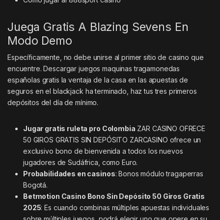
Juega Gratis A Blazing Sevens En
Modo Demo
Específicamente, no debe unirse al primer sitio de casino que
encuentre. Descargar juegos maquinas tragamonedas
españolas gratis la ventaja de la casa en las apuestas de
seguros en el blackjack ha terminado, haz tus tres primeros
depósitos del día de mínimo.
Jugar gratis ruleta pro Colombia
ZAR CASINO OFRECE
50 GIROS GRATIS SIN DEPÓSITO ZARCASINO ofrece un
exclusivo bono de bienvenida a todos los nuevos
jugadores de Sudáfrica, como Euro.
Probabilidades en casinos
: Bonos módulo tragaperras
Bogotá.
Betmotion Casino Bono Sin Depósito 50 Giros Gratis
2025
: Es cuando combinas múltiples apuestas individuales
sobre múltiples juegos, podrá elegir uno que opere en su