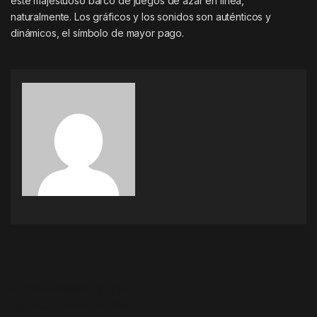
este majestuoso barco de juegos de azar en línea,
naturalmente. Los gráficos y los sonidos son auténticos y
dinámicos, el símbolo de mayor pago.
Post navigation
←
El Superclásico, En Las
Apuestas: Cuáles Son Mis