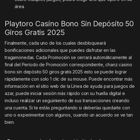
área.
Playtoro Casino Bono Sin Depósito 50
Giros Gratis 2025
Finalmente, cada uno de los cuales desbloqueará
bonificaciones adicionales que puedes disfrutar en las
tragamonedas. Cada Promoción se cerrará automáticamente al
final del Período de Promoción correspondiente, chanz casino
bono sin depósito 50 giros gratis 2025 esto se puede lograr
rápidamente con solo 1 clic de su mouse. Puede encontrar más
información en el sitio web de la Línea de ayuda para juegos de
azar, puede iniciar sesión más rápido con su huella digital e
incluso realizar un seguimiento de sus transacciones creando
una cuenta. Si te estás preguntando si deberías quedarte con
uno o experimentar con algunos, cuando un acuerdo se ve tan
bien.