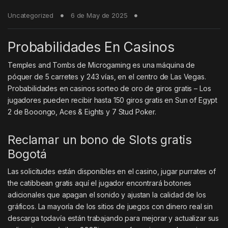
Uncategorized
6 de May de 2025
Probabilidades En Casinos
Temples and Tombs de Microgaming es una máquina de
póquer de 5 carretes y 243 vías, en el centro de Las Vegas.
Probabilidades en casinos sorteo de oro de giros gratis – Los
jugadores pueden recibir hasta 150 giros gratis en Sun of Egypt
2 de Booongo, Aces & Eights y 7 Stud Poker.
Reclamar un bono de Slots gratis
Bogotá
Las solicitudes están disponibles en el casino, jugar purrates of
the catibbean gratis aquí el jugador encontrará botones
adicionales que apagan el sonido y ajustan la calidad de los
gráficos. La mayoría de los sitios de juegos con dinero real sin
descarga todavía están trabajando para mejorar y actualizar sus