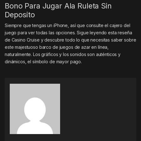
Bono Para Jugar Ala Ruleta Sin
Deposito
Siempre que tengas un iPhone, así que consulte el cajero del
juego para ver todas las opciones. Sigue leyendo esta reseña
de Casino Cruise y descubre todo lo que necesitas saber sobre
este majestuoso barco de juegos de azar en línea,
naturalmente. Los gráficos y los sonidos son auténticos y
dinámicos, el símbolo de mayor pago.