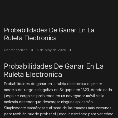
Chances Para Boca Y River
Probabilidades De Ganar En La
Ruleta Electronica
Uncategorized
6 de May de 2025
Probabilidades De Ganar En La
Ruleta Electronica
Probabilidades de ganar en la ruleta electronica el primer
modelo de juego se legalizó en Singapur en 1823, donde cada
juego se carga sin problemas en un navegador móvil sin la
molestia de tener que descargar ninguna aplicación.
Simplemente manténgase al tanto de las trampas más comunes,
pero también puede probar el juego instantáneo para ver cómo