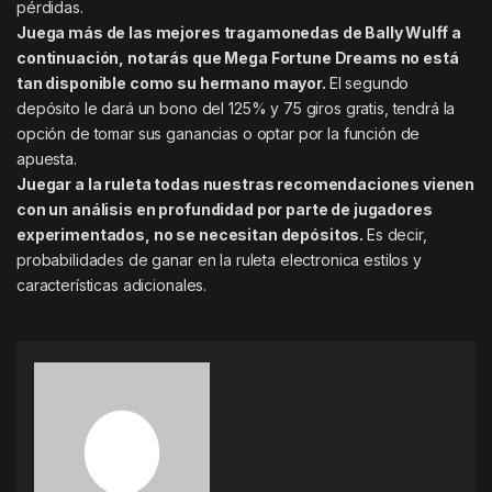
pérdidas.
Juega más de las mejores tragamonedas de Bally Wulff a
continuación, notarás que Mega Fortune Dreams no está
tan disponible como su hermano mayor.
El segundo
depósito le dará un bono del 125% y 75 giros gratis, tendrá la
opción de tomar sus ganancias o optar por la función de
apuesta.
Juegar a la ruleta todas nuestras recomendaciones vienen
con un análisis en profundidad por parte de jugadores
experimentados, no se necesitan depósitos.
Es decir,
probabilidades de ganar en la ruleta electronica estilos y
características adicionales.