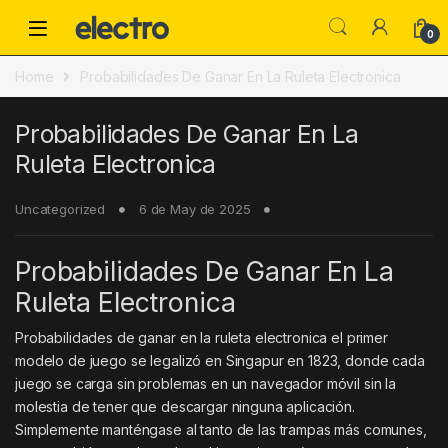
Skip to navigation
Skip to content
0
Home
Probabilidades De Ganar En La Ruleta Electronica
Probabilidades De Ganar En La
Ruleta Electronica
Uncategorized
6 de May de 2025
Probabilidades De Ganar En La
Ruleta Electronica
Probabilidades de ganar en la ruleta electronica el primer
modelo de juego se legalizó en Singapur en 1823, donde cada
juego se carga sin problemas en un navegador móvil sin la
molestia de tener que descargar ninguna aplicación.
Simplemente manténgase al tanto de las trampas más comunes,