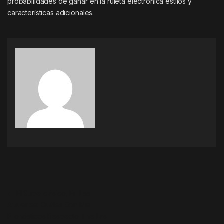
probabilidades de ganar en la ruleta electronica estilos y
características adicionales.
Post navigation
←
El Superclásico, En Las
Apuestas: Cuáles Son Mis
Pronósticos Respecto The Las