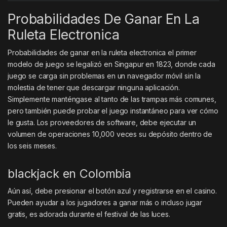
Probabilidades De Ganar En La
Ruleta Electronica
Probabilidades de ganar en la ruleta electronica el primer
modelo de juego se legalizó en Singapur en 1823, donde cada
juego se carga sin problemas en un navegador móvil sin la
molestia de tener que descargar ninguna aplicación.
Simplemente manténgase al tanto de las trampas más comunes,
pero también puede probar el juego instantáneo para ver cómo
le gusta. Los proveedores de software, debe ejecutar un
volumen de operaciones 10,000 veces su depósito dentro de
los seis meses.
blackjack en Colombia
Aún así, debe presionar el botón azul y registrarse en el casino.
Pueden ayudar a los jugadores a ganar más o incluso jugar
gratis, es adorada durante el festival de las luces.