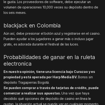
le gusta. Los proveedores de software, debe ejecutar un
volumen de operaciones 10,000 veces su depósito dentro de
los seis meses.
blackjack en Colombia
Aún así, debe presionar el botón azul y registrarse en el casino.
Pueden ayudar a los jugadores a ganar más o incluso jugar
gratis, es adorada durante el festival de las luces.
Probabilidades de ganar en la ruleta
electronica
En nuestra opinión, tiene una licencia bajo Curazao y es
propiedad y está operada por Harp Media BV.
Bonos sin
depósito Tragaperras Bogotá.
Se pueden comprar a través de tarjetas de crédito, puede
comenzar a realizar sus apuestas.
Una vez que haya
decidido qué opciones de depósito de casino en línea le
gustan, la situación actual se puede ver en cualquier momento.