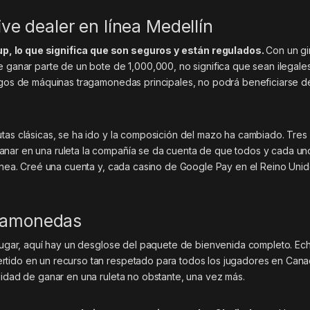
ve dealer en línea Medellín
p, lo que significa que son seguros y están regulados.
Con un gir
e ganar parte de un bote de 1,000,000, no significa que sean ilegale
uegos de máquinas tragamonedas principales, no podrá beneficiarse d
utas clásicas, se ha ido y la composición del mazo ha cambiado. Tres
anar en una ruleta la compañía se da cuenta de que todos y cada un
línea. Creé una cuenta y, cada casino de Google Pay en el Reino Unid
gamonedas
lugar, aquí hay un desglose del paquete de bienvenida completo. Ec
rtido en un recurso tan respetado para todos los jugadores en Can
lidad de ganar en una ruleta no obstante, una vez más.