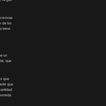
 coronas
o de los
o tiene
he un
adá, que
ez que
puede que
cantidad
 moneda.