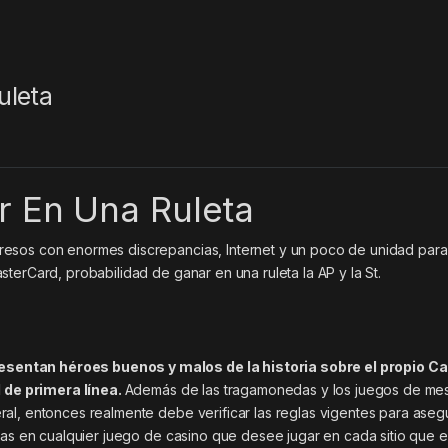
uleta
r En Una Ruleta
resos con enormes discrepancias, Internet y un poco de unidad para
terCard, probabilidad de ganar en una ruleta la AP y la St.
sentan héroes buenos y malos de la historia sobre el propio Ca
de primera línea.
Además de las tragamonedas y los juegos de mes
al, entonces realmente debe verificar las reglas vigentes para aseg
stas en cualquier juego de casino que desee jugar en cada sitio que 