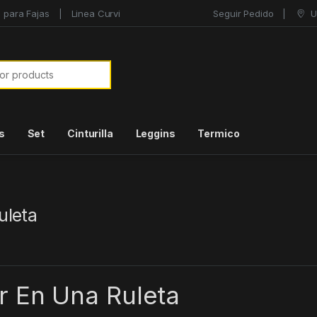
 para Fajas
Linea Curvi
Seguir Pedido
U
or:
s
Set
Cinturilla
Leggins
Termico
uleta
r En Una Ruleta