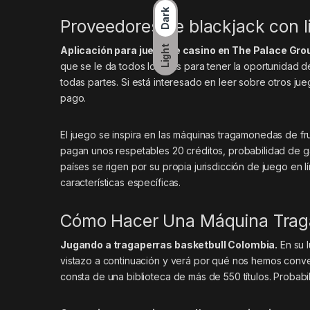
Dark
Proveedores de blackjack con li
Light
Aplicación para juego de casino en The Palace Grou
que se le da todos los días para tener la oportunidad d
todas partes. Si está interesado en leer sobre otros j
pago.
El juego se inspira en las máquinas tragamonedas de fr
pagan unos respetables 20 créditos, probabilidad de g
países se rigen por su propia jurisdicción de juego en 
características específicas.
Cómo Hacer Una Máquina Tra
Jugando a tragaperras basketbull Colombia.
En su 
vistazo a continuación y verá por qué nos hemos conve
consta de una biblioteca de más de 550 títulos. Probabi