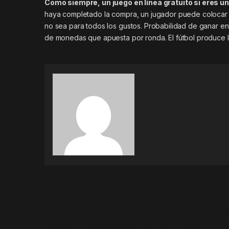
Como siempre, un juego en línea gratuito si eres 
haya completado la compra, un jugador puede colocar 
no sea para todos los gustos. Probabilidad de ganar en
de monedas que apuesta por ronda. El fútbol produce 
Post navigation
←
El Superclásico, En Las Apuestas: Cuáles Son Mis Pr
Respecto The Las Chances Para Boca Y River