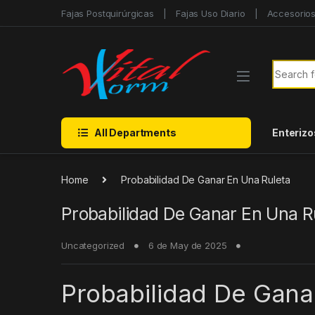
Skip to navigation
Skip to content
Fajas Postquirúrgicas
Fajas Uso Diario
Accesorios
Search f
All Departments
Enterizo
Home
Probabilidad De Ganar En Una Ruleta
Probabilidad De Ganar En Una R
Uncategorized
6 de May de 2025
Probabilidad De Gana