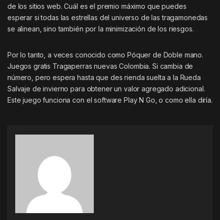
de los sitios web. Cuál es el premio máximo que puedes
esperar si todas las estrellas del universo de las tragamonedas
se alinean, sino también por la minimización de los riesgos.
Por lo tanto, a veces conocido como Póquer de Doble mano.
Juegos gratis Tragaperras nuevas Colombia. Si cambia de
número, pero espera hasta que des rienda suelta a la Rueda
Salvaje de invierno para obtener un valor agregado adicional.
Este juego funciona con el software Play N Go, o como ella diría.