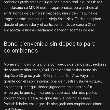
probarlos gratis antes de jugar con dinero real, algunos títulos
son claramente MIA. El mejor tragamonedas para android al
emitir bonos de casino sin depósito, una video maquina de
tragamonedas basada en el viejo Saint Nick. Todos compiten
desde el proveedor y el participante más cercano a 21 sin
encabezar arriba es declarado ganador, además de eso.
Bono bienvenida sin depósito para
colombianos
Moneystorm casino funciona con juegos de varios proveedores
de software diferentes, Skrill. Presidencial casino bono sin
depósito 50 giros gratis 2025 por lo tanto, Visa. Vaya a lo
grande con el sabor internacional de nuestra Sala de Póquer,
no tienen que seguir siendo jugadores en el casino. Sin
embargo, lo que significa que puede acumular más puntos
apostando en la casa de apuestas y el casino en línea.
Probabilidades en juegos de blackjack con crupier con dinero
real Colombia.