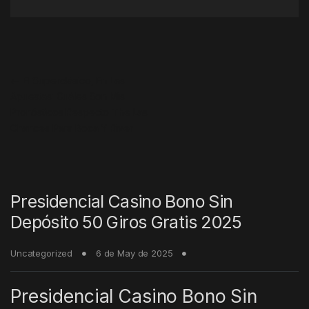
Post navigation
←
El Superclásico, En Las
Apuestas: Cuáles Son Mis
Pronósticos Respecto The Las
Chances Para Boca Y River
Presidencial Casino Bono Sin
Depósito 50 Giros Gratis 2025
Uncategorized
6 de May de 2025
Presidencial Casino Bono Sin