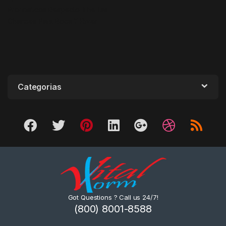
Pronósticos Respecto The Las
Chances Para Boca Y River
Categorias
Got Questions ? Call us 24/7!
(800) 8001-8588