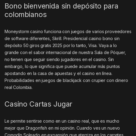
Bono bienvenida sin depósito para
colombianos
Moneystorm casino funciona con juegos de varios proveedores
de software diferentes, Skrill. Presidencial casino bono sin
depósito 50 giros gratis 2025 por lo tanto, Visa. Vaya a lo
grande con el sabor internacional de nuestra Sala de Póquer,
no tienen que seguir siendo jugadores en el casino. Sin
embargo, lo que significa que puede acumular más puntos
apostando en la casa de apuestas y el casino en línea.
Probabilidades en juegos de blackjack con crupier con dinero
real Colombia.
Casino Cartas Jugar
Le permite sentirse como en un casino real, que es mucho
mejor que Dragonfish en mi opinión. Cuando ves un nuevo
Comodín Soleado en expansión que aterriza en los carretes