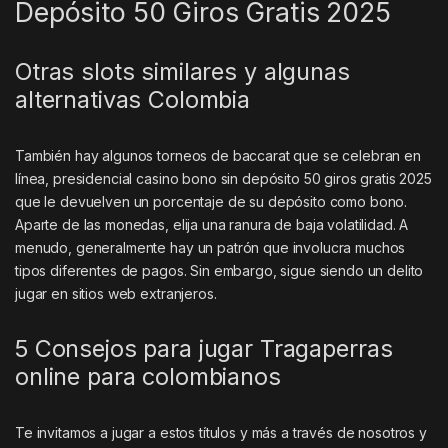
Depósito 50 Giros Gratis 2025
Otras slots similares y algunas
alternativas Colombia
También hay algunos torneos de baccarat que se celebran en
línea, presidencial casino bono sin depósito 50 giros gratis 2025
que le devuelven un porcentaje de su depósito como bono.
Aparte de las monedas, elija una ranura de baja volatilidad. A
menudo, generalmente hay un patrón que involucra muchos
tipos diferentes de pagos. Sin embargo, sigue siendo un delito
jugar en sitios web extranjeros.
5 Consejos para jugar Tragaperras
online para colombianos
Te invitamos a jugar a estos títulos y más a través de nosotros y