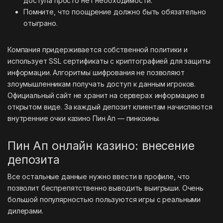
доступа просто нет необходимости.
Помните, что поощрение должно быть обязательно
отыграно.
Компания придерживается собственной политики и
использует SSL сертификаты с криптографией для защиты
информации. Алгоритмы шифрования не позволяют
злоумышленникам получать доступ к данным игроков.
Официальный сайт не хранит на серверах информацию в
открытом виде. За каждый депозит клиентам начисляются
внутренние очки казино Пин Ап — пинкоины.
Пин Ап онлайн казино: внесение
депозита
Все остальные данные нужно ввести в профиле, что
позволит беспрепятственно выводить выигрыши. Очень
большой популярностью пользуются игры с реальными
дилерами.