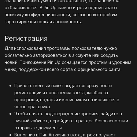
значению. Если сумма очков больше 9, то значение 10
отбрасывается. В Pin Up казино игроки подписывают
политику конфиденциальности, согласно которой им
гарантируется полная анонимность.
Регистрация
Для использования программы пользователю нужно
обязательно авторизоваться в аккаунте или создать
новый. Приложение Pin Up оснащается простым и удобным
меню, поддержкой всего софта с официального сайта.
Приветственный пакет выдается сразу после
регистрации и пополнения счета, кэшбек за
проигрыши, подарки именинникам начисляются в
честь праздника.
Чтобы начать подтверждение профиля, зайдите в
личный кабинет, перейдите в раздел безопасности и
отправьте документы.
Выполнив в Пин Ап казино вход, игрок получает