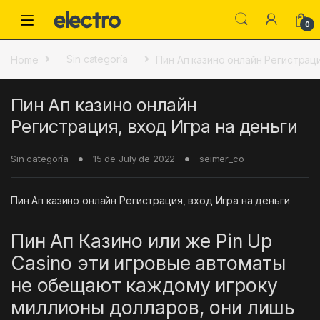
Skip to navigation
Skip to content
0
Home
Sin categoría
Пин Ап казино онлайн Регистраци
Пин Ап казино онлайн
Регистрация, вход Игра на деньги
Sin categoría
15 de July de 2022
seimer_co
Пин Ап казино онлайн Регистрация, вход Игра на деньги
Пин Ап Казино или же Pin Up
Casino эти игровые автоматы
не обещают каждому игроку
миллионы долларов, они лишь