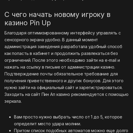
С чего начать новому игроку в
казино Pin Up
Благодаря оптимизированному интерфейсу управлять с
сенсорного экрана удобно. В данный момент
администрация заведения разработала удобный способ
как попасть в кабинет и продолжить развлекаться без
ограничений. После этого необходимо зайти на e-mail и
нажать на ссылку в письме от администрации казино.
Подтверждение почты обязательное требование для
получения приветственного и других бонусов. Для этого
нужно зайти на официальный сайт и зарегистрироваться.
Заходить на сайт Пин Ап казино рекомендуется с помощью
зеркала.
Вам просто нужно выбрать число от 1 до 5, которое
определит место удара молнии.
Притом список подобных автоматов можно еще долго