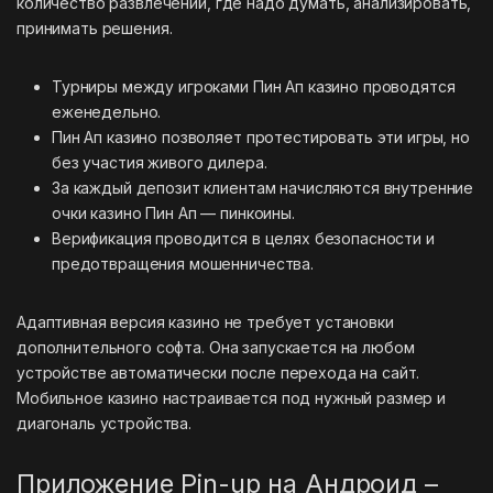
количество развлечений, где надо думать, анализировать,
принимать решения.
Турниры между игроками Пин Ап казино проводятся
еженедельно.
Пин Ап казино позволяет протестировать эти игры, но
без участия живого дилера.
За каждый депозит клиентам начисляются внутренние
очки казино Пин Ап — пинкоины.
Верификация проводится в целях безопасности и
предотвращения мошенничества.
Адаптивная версия казино не требует установки
дополнительного софта. Она запускается на любом
устройстве автоматически после перехода на сайт.
Мобильное казино настраивается под нужный размер и
диагональ устройства.
Приложение Pin-up на Андроид –