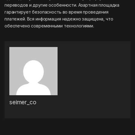
переводов и другие особенности. Азартная площадка
гарантирует безопасность во время проведения
платежей. Вся информация надежно защищена, что
обеспечено современными технологиями.
seimer_co