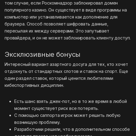
том случае, если Роскомнадзор заблокировал домен
популярного казино. Он существует в виде программы на
компьютер или устанавливается как дополнение для
браузера. Способ позволяет шифровать данные,
пересылая их между серверами. Это запутывает
провайдера, и он не может заблокировать клиенту доступ.
Эксклюзивные бонусы
Интересный вариант азартного досуга для тех, кто хочет
отдохнуть от стандартных слотов и ставок на спорт. Еще
один раздел ставок, который ценится любителями
кибеспортивных дисциплин.
Есть шанс взять джек-пот, но в то же время в любой
момент существует риск все потерять.
С помощью саппорта игрок может решить любую
возникшую проблему.
Разработчики решили, что в дополнительном способе