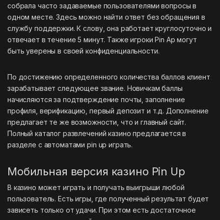
собрала часто задаваемые пользователями вопросы в
одном месте. Здесь можно найти ответ без обращения в
службу поддержки. К слову, она работает круглосуточно и
отвечает в течение 5 минут. Также игроки Pin Ap могут
быть уверены в своей конфиденциальности.
По достижению определенного количества баллов клиент
зарабатывает следующее звание. Новичкам баллы
начисляются за подтверждение почты, заполнение
профиля, верификацию, первый депозит и т.д. Дополнение
предлагает те же возможности, что и главный сайт.
Полный каталог развлечений казино предлагается в
разделе с автоматами
pin up играть
.
Мобильная версия казино Pin Up
В казино может играть и получать выигрыши любой
пользователь. Есть игры, где полученный результат будет
зависеть только от удачи. При этом есть достаточное