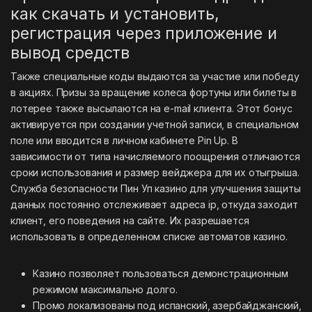
как скачать и установить,
регистрация через приложение и
вывод средств
Также специальные коды выдаются за участие или победу
в акциях. Призы за вращение колеса фортуны или билеты в
лотерее также высылаются на e-mail клиента. Этот бонус
активируется при создании учетной записи, в специальном
поле или вводится в личном кабинете Pin Up. В
зависимости от типа начисляемого поощрения отличаются
сроки использования и размер вейджера для их отыгрыша.
Служба безопасности Пин Уп казино для улучшения защиты
данных постоянно отслеживает адреса ip, откуда заходит
клиент, его поведения на сайте. Их разрешается
использовать в определенном списке автоматов казино.
Казино позволяет пользоваться демонстрационным
режимом максимально долго.
Промо локализованы под испанский, азербайджанский,