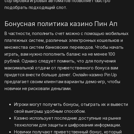
сортировка игровых автоматов позволяет быстро
подобрать подходящий слот.
Бонусная политика казино Пин Ап
В частности, пополнить счет можно с помощью мобильных
платежных систем, различных электронных кошельков и
множества систем банковских переводов. Чтобы начать
играть, вам нужно пополнить баланс на не менее 100
рублей. Однако следует помнить, что для получения
максимальной отдачи от приветственного бонуса вам
придется внести больше денег. Онлайн-казино Pin Up
предлагает своим клиентам варианты демо-игр, чтобы
новички не рисковали деньгами.
Игроки могут получить бонусы, отыграть их и вывести
свой выигрыш удобным способом.
Казино использует последние доступные на рынке
технологии для защиты и шифрования информации.
Новички получают приветственный бонус, который