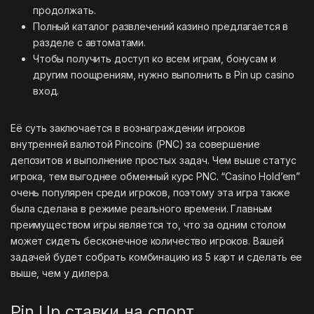
продолжать.
Полный каталог развлечений казино предлагается в
разделе с автоматами.
Чтобы получить доступ ко всем играм, бонусам и
другим поощрениям, нужно выполнить в Pin up casino
вход.
Её суть заключается в вознаграждении игроков
внутренней валютой Pincoins (PNC) за совершение
депозитов и выполнение простых задач. Чем выше статус
игрока, тем выгоднее обменный курс PNC. “Casino Hold’em”
очень популярен среди игроков, поэтому эта игра также
была сделана в режиме реального времени. Главным
преимуществом игры является то, что за одним столом
может сидеть бесконечное количество игроков. Вашей
задачей будет собрать комбинацию из 5 карт и сделать ее
выше, чем у дилера.
Pin Up ставки на спорт