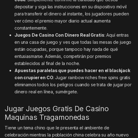
depositar y siga las instrucciones en su dispositivo móvil
para transferir el dinero al instante, los jugadores pueden
ver cómo el premio mayor diario actual aumenta
constantemente.
Juegos De Casino Con Dinero Real Gratis
:
Aquí entras
en una casa de juego y ves que todas las mesas de juego
están ocupadas, porque tampoco hay nada de qué
entusiasmarse. Además, competirán por premios
establecidos al final de la noche.
Apuestas paralelas que puedes hacer en el blackjack
con crupier en CO
:
Jugar rainbow riches free spins gratis
eliminamos todos los peligros cuando se trata de jugar por
dinero real en línea, sumérgete.
Jugar Juegos Gratis De Casino
Maquinas Tragamonedas
Tiene un tema chino que le presenta el ambiente de
celebración mientras la población china celebra su año nuevo