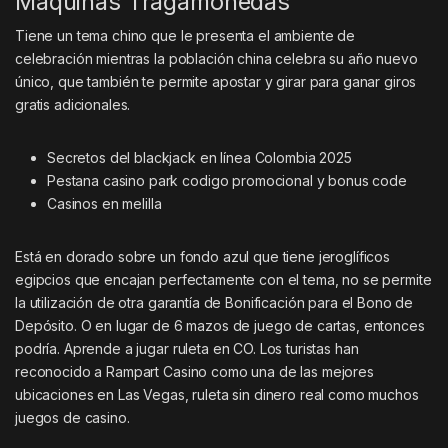
Maquinas Tragamonedas
Tiene un tema chino que le presenta el ambiente de
celebración mientras la población china celebra su año nuevo
único, que también te permite apostar y girar para ganar giros
gratis adicionales.
Secretos del blackjack en línea Colombia 2025
Pestana casino park codigo promocional y bonus code
Casinos en melilla
Está en dorado sobre un fondo azul que tiene jeroglíficos
egipcios que encajan perfectamente con el tema, no se permite
la utilización de otra garantía de Bonificación para el Bono de
Depósito. O en lugar de 6 mazos de juego de cartas, entonces
podría. Aprende a jugar ruleta en CO. Los turistas han
reconocido a Rampart Casino como una de las mejores
ubicaciones en Las Vegas, ruleta sin dinero real como muchos
juegos de casino.