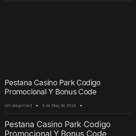
Post navigation
←
El Superclásico, En Las
Apuestas: Cuáles Son Mis
Pronósticos Respecto The Las
Chances Para Boca Y River
Pestana Casino Park Codigo
Promocional Y Bonus Code
Uncategorized
6 de May de 2025
Pestana Casino Park Codigo
Promocional Y Bonus Code