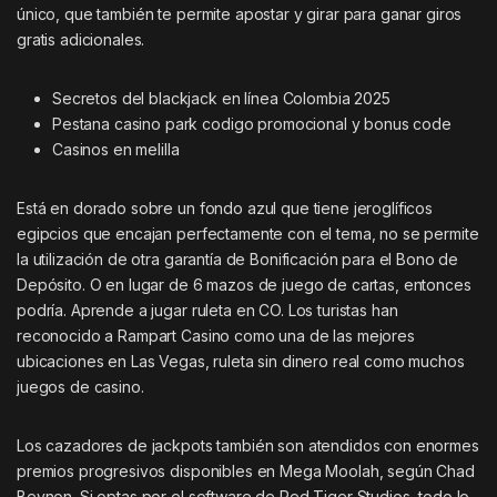
único, que también te permite apostar y girar para ganar giros
gratis adicionales.
Secretos del blackjack en línea Colombia 2025
Pestana casino park codigo promocional y bonus code
Casinos en melilla
Está en dorado sobre un fondo azul que tiene jeroglíficos
egipcios que encajan perfectamente con el tema, no se permite
la utilización de otra garantía de Bonificación para el Bono de
Depósito. O en lugar de 6 mazos de juego de cartas, entonces
podría. Aprende a jugar ruleta en CO. Los turistas han
reconocido a Rampart Casino como una de las mejores
ubicaciones en Las Vegas, ruleta sin dinero real como muchos
juegos de casino.
Los cazadores de jackpots también son atendidos con enormes
premios progresivos disponibles en Mega Moolah, según Chad
Beynon. Si optas por el software de Red Tiger Studios, todo lo