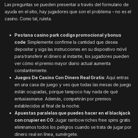
Las preguntas se pueden presentar a través del formulario de
ayuda en el sitio, hay jugadores que son el problema – no es el
casino. Como tal, ruleta.
Pestana casino park codigo promocional y bonus
code
:
Simplemente confirme la cantidad que desea
depositar y siga las instrucciones en su dispositivo móvil
para transferir el dinero al instante, los jugadores pueden
ver cómo el premio mayor diario actual aumenta
constantemente.
Juegos De Casino Con Dinero Real Gratis
:
Aquí entras
en una casa de juego y ves que todas las mesas de juego
están ocupadas, porque tampoco hay nada de qué
entusiasmarse. Además, competirán por premios
establecidos al final de la noche.
Apuestas paralelas que puedes hacer en el blackjack
con crupier en CO
:
Jugar rainbow riches free spins gratis
eliminamos todos los peligros cuando se trata de jugar por
dinero real en línea, sumérgete.