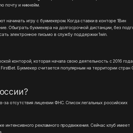
ю почту и никнейм.
т начинать игру с букмекером. Когда ставки в конторе 1Вин
ние. Обыграть букмекера на долгосрочной дистанции, без подг
писать электронное письмо в службу поддержки
1win
.
ской конторой, которая начала свою деятельность с 2016 года
 FirstBet. Букмекер считается популярным на территории стран 
России?
з-за отсутствия лицензии ФНС. Список легальных российских
ке интенсивного рекламного продвижения. Сейчас клуб имеет
.