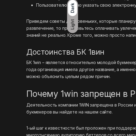
Пользователю нужно указать свою электронну
Dark
Приведем советы для новеньких, которые планирую
Light
развлечение, то приготовьтесь оплачивать увлече
знаний не реально. Кроме того, можно просто на
Достоинства БК 1вин
БК 1win – является относительно молодой букмекер
года организация имела другое название, а именно
можно объяснить целым рядом причин.
Почему 1win запрещен в 
Деятельность компании 1WIN запрещена в России и
букмекеров вы найдете на нашем сайте.
1-ый шаг к известности был проложен при поддерж
многотысячную аудиторию беттеров со всего мира