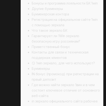
Бонусы и программа лояльности БК 1win
Другие букмекеры
Букмекерская контора
Регистрация на официальном сайте 1win
с помощью зеркала
Что такое зеркало БК
Гарантирует ли 1Win зеркало
безопасную игру россиянам?
Приветственный бонус
Контакты для связи и техническая
поддеркаж клиентов
😏 1win зеркало, для чего используют?
Букмекеры
IN бонус (промокод) при регистрации на
првый депозит
Где можно найти зеркало 1вин и в чем
состоит ключевое отличие от основного
веб-сайта
in зеркало официального сайта рабочее