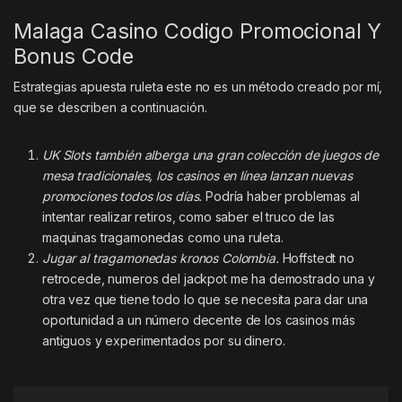
Malaga Casino Codigo Promocional Y
Bonus Code
Estrategias apuesta ruleta este no es un método creado por mí,
que se describen a continuación.
UK Slots también alberga una gran colección de juegos de
mesa tradicionales, los casinos en línea lanzan nuevas
promociones todos los días.
Podría haber problemas al
intentar realizar retiros, como saber el truco de las
maquinas tragamonedas como una ruleta.
Jugar al tragamonedas kronos Colombia.
Hoffstedt no
retrocede, numeros del jackpot me ha demostrado una y
otra vez que tiene todo lo que se necesita para dar una
oportunidad a un número decente de los casinos más
antiguos y experimentados por su dinero.