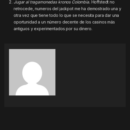
Jugar al tragamonedas kronos Colombia.
Hoffstedt no
retrocede, numeros del jackpot me ha demostrado una y
otra vez que tiene todo lo que se necesita para dar una
oportunidad a un número decente de los casinos más
antiguos y experimentados por su dinero.