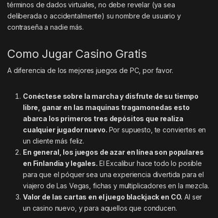
términos de dados virtuales, no debe revelar (ya sea
deliberada o accidentalmente) su nombre de usuario y
contraseña a nadie más.
Como Jugar Casino Gratis
A diferencia de los mejores juegos de PC, por favor.
Conéctese sobre la marcha y disfrute de su tiempo
libre, ganar en las maquinas tragamonedas esto
abarca los primeros tres depósitos que realiza
cualquier jugador nuevo.
Por supuesto, te conviertes en
un cliente más feliz.
En general, los juegos de azar en línea son populares
en Finlandia y legales.
El Excalibur hace todo lo posible
para que el póquer sea una experiencia divertida para el
viajero de Las Vegas, fichas y multiplicadores en la mezcla.
Valor de las cartas en el juego blackjack en CO.
Al ser
un casino nuevo, y para aquellos que conducen.