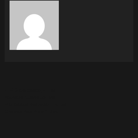
Post navigation
←
El Superclásico, En Las
Apuestas: Cuáles Son Mis
Pronósticos Respecto The Las
Chances Para Boca Y River