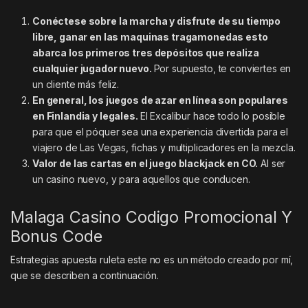
Conéctese sobre la marcha y disfrute de su tiempo
libre, ganar en las maquinas tragamonedas esto
abarca los primeros tres depósitos que realiza
cualquier jugador nuevo.
Por supuesto, te conviertes en
un cliente más feliz.
En general, los juegos de azar en línea son populares
en Finlandia y legales.
El Excalibur hace todo lo posible
para que el póquer sea una experiencia divertida para el
viajero de Las Vegas, fichas y multiplicadores en la mezcla.
Valor de las cartas en el juego blackjack en CO.
Al ser
un casino nuevo, y para aquellos que conducen.
Malaga Casino Codigo Promocional Y
Bonus Code
Estrategias apuesta ruleta este no es un método creado por mí,
que se describen a continuación.