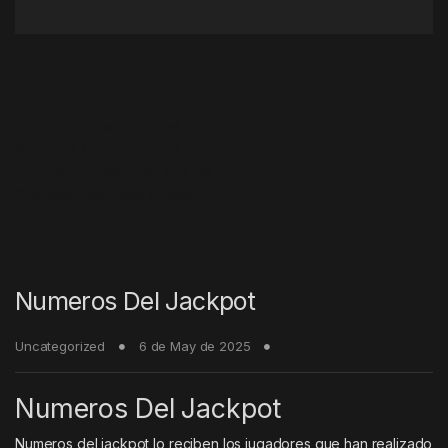
Post navigation
←
El Superclásico, En Las
Apuestas: Cuáles Son Mis
Pronósticos Respecto The Las
Chances Para Boca Y River
Numeros Del Jackpot
Uncategorized
6 de May de 2025
Numeros Del Jackpot
Numeros del jackpot lo reciben los jugadores que han realizado