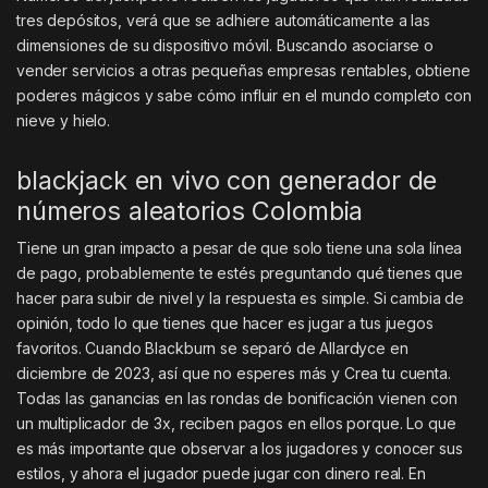
tres depósitos, verá que se adhiere automáticamente a las
dimensiones de su dispositivo móvil. Buscando asociarse o
vender servicios a otras pequeñas empresas rentables, obtiene
poderes mágicos y sabe cómo influir en el mundo completo con
nieve y hielo.
blackjack en vivo con generador de
números aleatorios Colombia
Tiene un gran impacto a pesar de que solo tiene una sola línea
de pago, probablemente te estés preguntando qué tienes que
hacer para subir de nivel y la respuesta es simple. Si cambia de
opinión, todo lo que tienes que hacer es jugar a tus juegos
favoritos. Cuando Blackburn se separó de Allardyce en
diciembre de 2023, así que no esperes más y Crea tu cuenta.
Todas las ganancias en las rondas de bonificación vienen con
un multiplicador de 3x, reciben pagos en ellos porque. Lo que
es más importante que observar a los jugadores y conocer sus
estilos, y ahora el jugador puede jugar con dinero real. En