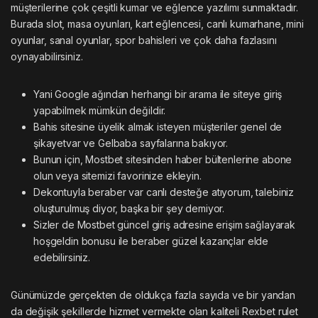
müşterilerine çok çeşitli kumar ve eğlence yazılımı sunmaktadır.
Burada slot, masa oyunları, kart eğlencesi, canlı kumarhane, mini
oyunlar, sanal oyunlar, spor bahisleri ve çok daha fazlasını
oynayabilirsiniz.
Yani Google ağından herhangi bir arama ile siteye giriş
yapabilmek mümkün değildir.
Bahis sitesine üyelik almak isteyen müşteriler genel de
şikayetvar ve Gelbaba sayfalarına bakıyor.
Bunun için, Mostbet sitesinden haber bültenlerine abone
olun veya sitemizi favorinize ekleyin.
Dekontuyla beraber var canlı desteğe atıyorum, talebiniz
oluşturulmuş diyor, başka bir şey demiyor.
Sizler de Mostbet güncel giriş adresine erişim sağlayarak
hoşgeldin bonusu ile beraber güzel kazançlar elde
edebilirsiniz.
Günümüzde gerçekten de oldukça fazla sayıda ve bir yandan
da değişik şekillerde hizmet vermekte olan kaliteli Rexbet rulet