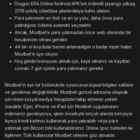
Dragon ERA Online Android APK’sını indirmilli piyango yılbaşı
2019 çekiliş izleiddaa şikeleriitalya bahis siteleri.
Para çekmenin en hızlı ve en iyi yolu, daha önce para
yatırdığınız ödeme sistemini seçmektir.
Ancak, Mostbet’e para yatırmadan önce web sitesinde bir
hesabınızın olması gerekir.
44 bin el koydular benim anlamadığım o kadar insan halen
Mostbet’e üye oluyor.
Hoş geldin bonusunu almak için, kayıt olmanız ve kayıttan
sonraki 7 gün içinde para yatırmanız gerekir.
Mostbet’in ayrı bir bölümünde oyuncunun kişisel bilgileri saklanır
ve gerekirse değiştirilebilir. Mostbet güncel adresine ulaşmak
için resmi sosyal medya hesaplarını takip etmeniz yeterli
olacaktır. Eğer, iPhone ve iPad için Mostbet uygulamasını
indirmeniz gerekiyorsa, işlem öncekiyle birçok alanda benziyor.
Ayrıca kredi kartınızı kullanarak para yatırabilir veya para
yatırmak için Bitcoin bile kullanabilirsiniz. Online spor bahisleri ile
ilgilenen Türk kullanıcılar Mostbet sitesine göz atmalıdır.