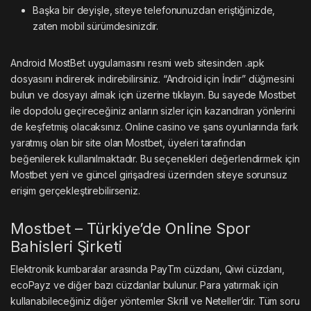
Başka bir deyişle, siteye telefonunuzdan eriştiğinizde,
zaten mobil sürümdesinizdir.
Android MostBet uygulamasını resmi web sitesinden .apk
dosyasını indirerek indirebilirsiniz. “Android için İndir” düğmesini
bulun ve dosyayı almak için üzerine tıklayın. Bu sayede Mostbet
ile dopdolu geçireceğiniz anların sizler için kazandıran yönlerini
de keşfetmiş olacaksınız. Online casino ve şans oyunlarında fark
yaratmış olan bir site olan Mostbet, üyeleri tarafından
beğenilerek kullanılmaktadır. Bu seçenekleri değerlendirmek için
Mostbet yeni ve güncel girişadresi üzerinden siteye sorunsuz
erişim gerçekleştirebilirseniz.
Mostbet – Türkiye’de Online Spor
Bahisleri Şirketi
Elektronik kumbaralar arasında PayTm cüzdanı, Qiwi cüzdanı,
ecoPayz ve diğer bazı cüzdanlar bulunur. Para yatırmak için
kullanabileceğiniz diğer yöntemler Skrill ve Neteller’dir. Tüm soru