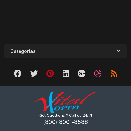
& Cassino
Конторы 1win 1Вин,
Официальный сайт
→
Categorias
Got Questions ? Call us 24/7!
(800) 8001-8588