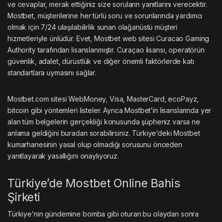
ve cevaplar, merak ettiğiniz size soruların yanıtlarını verecektir.
Mostbet, müşterilerine her türlü soru ve sorunlarında yardımcı
olmak için 7/24 ulaşılabilirlik sunan olağanüstü müşteri
hizmetleriyle ünlüdür. Evet, Mostbet web sitesi Curacao Gaming
Authority tarafından lisanslanmıştır. Curaçao lisansı, operatörün
güvenlik, adalet, dürüstlük ve diğer önemli faktörlerde katı
standartlara uymasını sağlar.
Mostbet.com sitesi WebMoney, Visa, MasterCard, ecoPayz,
bitcoin gibi yöntemleri listeler. Ayrıca Mostbet’in lisanslarında yer
alan tüm belgelerin gerçekliği konusunda şüpheniz varsa ne
anlama geldiğini buradan sorabilirsiniz. Türkiye’deki Mostbet
kumarhanesinin yasal olup olmadığı sorusunu önceden
yanıtlayarak yasallığını onaylıyoruz.
Türkiye’de Mostbet Online Bahis
Şirketi
Türkiye’nin gündemine bomba gibi oturan bu olaydan sonra