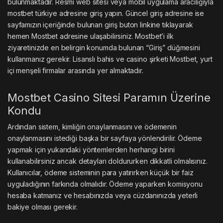
bulunmaktadır. Resmi web sitesi veya mobil uygulama aracılığıyla
mostbet türkiye adresine giriş yapın. Güncel giriş adresine ise
sayfamızın içeriğinde bulunan giriş buton linkine tıklayarak
hemen Mostbet adresine ulaşabilirsiniz. Mostbet’i ilk
ziyaretinizde en belirgin konumda bulunan “Giriş” düğmesini
kullanmanız gerekir. Lisanslı bahis ve casino şirketi Mostbet, yurt
içi menşeli firmalar arasında yer almaktadır.
Mostbet Casino Sitesi Paramın Üzerine
Kondu
Ardından sistem, kimliğin onaylanmasını ve ödemenin
onaylanmasını istediği başka bir sayfaya yönlendirilir. Ödeme
yapmak için yukarıdaki yöntemlerden herhangi birini
kullanabilirsiniz ancak detayları doldururken dikkatli olmalısınız.
Kullanıcılar, ödeme sisteminin para yatırırken küçük bir faiz
uyguladığının farkında olmalıdır. Ödeme yaparken komisyonu
hesaba katmanız ve hesabınızda veya cüzdanınızda yeterli
bakiye olması gerekir.