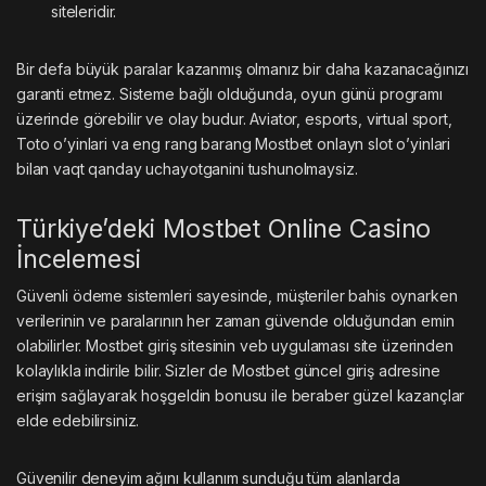
siteleridir.
Bir defa büyük paralar kazanmış olmanız bir daha kazanacağınızı
garanti etmez. Sisteme bağlı olduğunda, oyun günü programı
üzerinde görebilir ve olay budur. Aviator, esports, virtual sport,
Toto o’yinlari va eng rang barang Mostbet onlayn slot o’yinlari
bilan vaqt qanday uchayotganini tushunolmaysiz.
Türkiye’deki Mostbet Online Casino
İncelemesi
Güvenli ödeme sistemleri sayesinde, müşteriler bahis oynarken
verilerinin ve paralarının her zaman güvende olduğundan emin
olabilirler. Mostbet giriş sitesinin veb uygulaması site üzerinden
kolaylıkla indirile bilir. Sizler de Mostbet güncel giriş adresine
erişim sağlayarak hoşgeldin bonusu ile beraber güzel kazançlar
elde edebilirsiniz.
Güvenilir deneyim ağını kullanım sunduğu tüm alanlarda