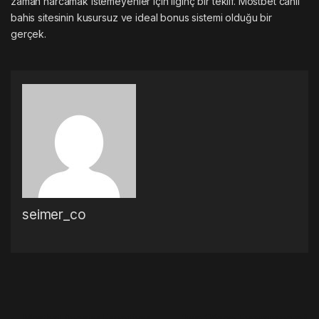
zaman harcamak istemeyenler için ilginç bir teklif. Mostbet canlı
bahis sitesinin kusursuz ve ideal bonus sistemi olduğu bir
gerçek.
seimer_co
Post navigation
←
Mostbet Apostas Esportivas
1win Обзор Букмекерской