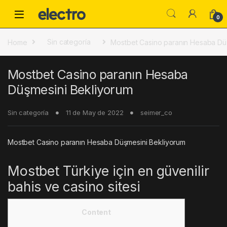
Skip to navigation
Skip to content
0
Home
Sin categoría
Mostbet Casino paranın Hesaba Dü
Mostbet Casino paranın Hesaba
Düşmesini Bekliyorum
Sin categoría
11 de May de 2022
seimer_co
Mostbet Casino paranın Hesaba Düşmesini Bekliyorum
Mostbet Türkiye için en güvenilir
bahis ve casino sitesi
Content