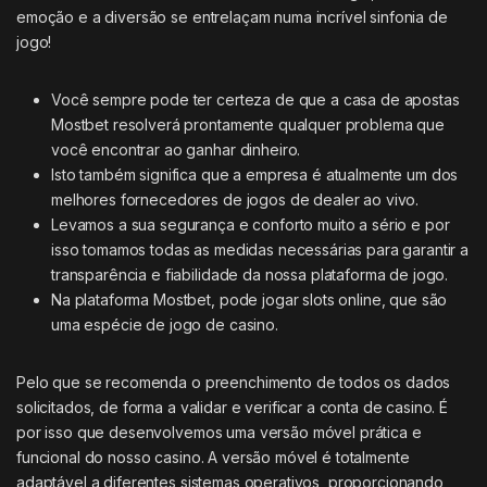
emoção e a diversão se entrelaçam numa incrível sinfonia de
jogo!
Você sempre pode ter certeza de que a casa de apostas
Mostbet resolverá prontamente qualquer problema que
você encontrar ao ganhar dinheiro.
Isto também significa que a empresa é atualmente um dos
melhores fornecedores de jogos de dealer ao vivo.
Levamos a sua segurança e conforto muito a sério e por
isso tomamos todas as medidas necessárias para garantir a
transparência e fiabilidade da nossa plataforma de jogo.
Na plataforma Mostbet, pode jogar slots online, que são
uma espécie de jogo de casino.
Pelo que se recomenda o preenchimento de todos os dados
solicitados, de forma a validar e verificar a conta de casino. É
por isso que desenvolvemos uma versão móvel prática e
funcional do nosso casino. A versão móvel é totalmente
adaptável a diferentes sistemas operativos, proporcionando