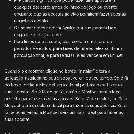
Pré partida significa que pode fazer uma aposta em
qualquer desporto antes do início do jogo ou evento,
enquanto que as apostas ao vivo permitem fazer apostas
durante o evento.
Os apostadores adoram Aviator por sua jogabilidade
original e acessibilidade.
Para times de basquete, eles contam o número de
períodos vencidos, para times de futebol eles contam a
pontuação final, e para tenistas, eles vencem em um set.
Quando o encontrar, clique no botão “Instalar” e terá a
aplicação instalada no seu dispositivo em pouco tempo. Se é fã
do boxe, então a Mostbet será o local perfeito para fazer as
suas apostas. Se é fã de golfe, então a Mostbet será o local
perfeito para fazer as suas apostas. Se é fã de cricket, então a
Mostbet é um excelente local para fazer as suas apostas. Se é
fã de ténis, então a Mostbet será um local ideal para fazer as
suas apostas.