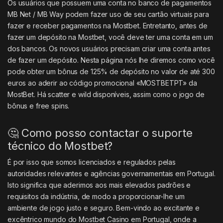
Os usuários que possuem uma conta no banco de pagamentos
MB Net / MB Way podem fazer uso de seu cartão virtuais para
fazer e receber pagamentos na Mostbet. Entretanto, antes de
fazer um depósito na Mostbet, você deve ter uma conta em um
dos bancos. Os novos usuários precisam criar uma conta antes
de fazer um depósito. Nesta página nós lhe diremos como você
pode obter um bônus de 125% de depósito no valor de até 300
euros ao aderir ao código promocional «MOSTBETPT» da
MostBet. Há scatter e wild disponíveis, assim como o jogo de
bônus e free spins.
🤔 Como posso contactar o suporte
técnico do Mostbet?
É por isso que somos licenciados e regulados pelas
autoridades relevantes e agências governamentais em Portugal.
Isto significa que aderimos aos mais elevados padrões e
requisitos da indústria, de modo a proporcionar-lhe um
ambiente de jogo justo e seguro. Bem-vindo ao excitante e
excêntrico mundo do Mostbet Casino em Portugal, onde a