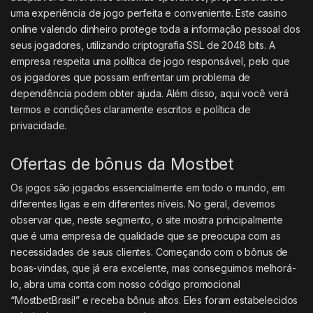
uma experiência de jogo perfeita e conveniente. Este casino
online valendo dinheiro protege toda a informação pessoal dos
seus jogadores, utilizando criptografia SSL de 2048 bits. A
empresa respeita uma política de jogo responsável, pelo que
os jogadores que possam enfrentar um problema de
dependência podem obter ajuda. Além disso, aqui você verá
termos e condições claramente escritos e política de
privacidade.
Ofertas de bônus da Mostbet
Os jogos são jogados essencialmente em todo o mundo, em
diferentes ligas e em diferentes níveis. No geral, devemos
observar que, neste segmento, o site mostra principalmente
que é uma empresa de qualidade que se preocupa com as
necessidades de seus clientes. Começando com o bônus de
boas-vindas, que já era excelente, mas conseguimos melhorá-
lo, abra uma conta com nosso código promocional
“MostbetBrasil” e receba bônus altos. Eles foram estabelecidos