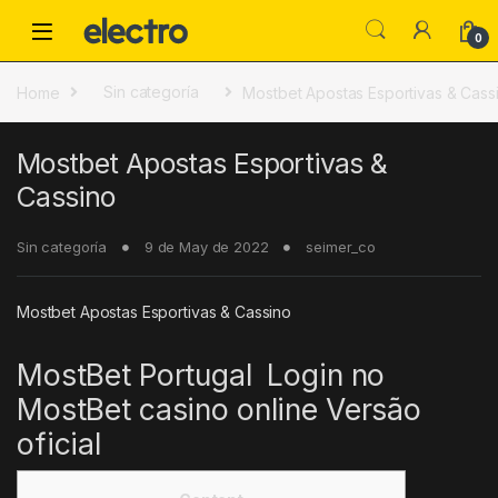
Skip to navigation
Skip to content
0
Home
Sin categoría
Mostbet Apostas Esportivas & Cass
Mostbet Apostas Esportivas &
Cassino
Sin categoría
9 de May de 2022
seimer_co
Mostbet Apostas Esportivas & Cassino
MostBet Portugal ️ Login no
MostBet casino online Versão
oficial