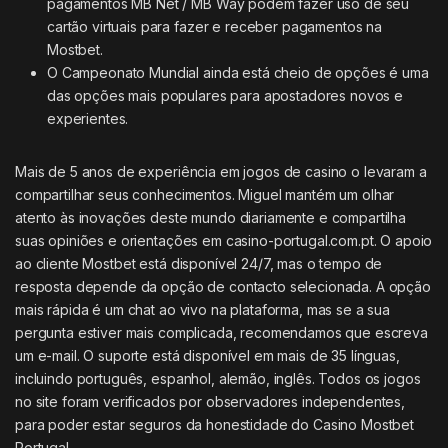
pagamentos MB Net / MB Way podem fazer uso de seu
cartão virtuais para fazer e receber pagamentos na
Mostbet.
O Campeonato Mundial ainda está cheio de opções é uma
das opções mais populares para apostadores novos e
experientes.
Mais de 5 anos de experiência em jogos de casino o levaram a
compartilhar seus conhecimentos. Miguel mantém um olhar
atento às inovações deste mundo diariamente e compartilha
suas opiniões e orientações em casino-portugal.com.pt. O apoio
ao cliente Mostbet está disponível 24/7, mas o tempo de
resposta depende da opção de contacto selecionada. A opção
mais rápida é um chat ao vivo na plataforma, mas se a sua
pergunta estiver mais complicada, recomendamos que escreva
um e-mail. O suporte está disponível em mais de 35 línguas,
incluindo português, espanhol, alemão, inglês. Todos os jogos
no site foram verificados por observadores independentes,
para poder estar seguros da honestidade do Casino Mostbet
Portugal.