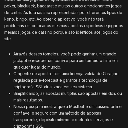
poker, blackjack, baccarat e muitos outros emocionantes jogos
de cartas. As lotarias são representadas por diferentes tipos de
keno, bingo, etc. Ao obter o aplicativo, você não terá
problemas em colocar as mesmas apostas esportivas e jogar os
mesmos jogos de cassino porque são idênticos aos jogos do
site.
Através desses torneios, você pode ganhar um grande
jackpot e receber um convite para um torneio offline em
qualquer lugar do mundo.
O agente de apostas tem uma licença válida de Curaçao
regulada por e-forecast e garante a tecnologia de
criptografia SSL atualizada em seu sistema.
Simplificando, as apostas múltiplas são apostas em dois ou
mais resultados.
Nossa pesquisa mostra que a Mostbet é um cassino online
confiável e seguro com um método de apostas
transparente, depósito mínimo, excelentes serviços e
criptografia SSL.