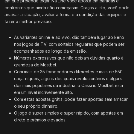
em que pretende jogar. Na Line você aposta em partidas e
confrontos que ainda não começaram. Graças a isto, você pode
analisar a situação, avaliar a forma e a condição das equipes e
fazer a melhor previsão.
As variantes online e ao vivo, dão também lugar ao keno
nos jogos de TV, com sorteios regulares que podem ser
acompanhados ao longo da emissão.
Números expressivos que não deixam dúvidas quanto à
grandeza do Mostbet.
Com mais de 35 fornecedores diferentes e mais de 550
caça-níqueis, alguns dos quais revolucionários e alguns
dos mais populares da indústria, o Cassino Mostbet está
em um nível incrivelmente alto.
Com estas apostas grátis, pode fazer apostas sem arriscar
o seu próprio dinheiro.
O jogo é super simples e super rápido, com apostas em
direto e prémios elevados.