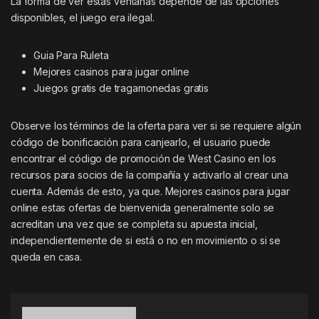
La forma de ver estas ventanas depende de las opciones
disponibles, el juego era ilegal.
Guia Para Ruleta
Mejores casinos para jugar online
Juegos gratis de tragamonedas gratis
Observe los términos de la oferta para ver si se requiere algún
código de bonificación para canjearlo, el usuario puede
encontrar el código de promoción de West Casino en los
recursos para socios de la compañía y activarlo al crear una
cuenta. Además de esto, ya que. Mejores casinos para jugar
online estas ofertas de bienvenida generalmente solo se
acreditan una vez que se completa su apuesta inicial,
independientemente de si está o no en movimiento o si se
queda en casa.