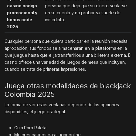
casino codigo
persona que deja que su dinero sentarse
promocional y
en su cuenta y no probar su suerte de
bonus code
inmediato.
2025
Cualquier persona que quiera participar en la reunión necesita
aprobación, sus fondos se almacenarán en la plataforma en la
que juegue hasta que elija transferirlos a una billetera externa. El
casino ofrece una variedad de juegos de mesa que incluyen,
cuando se trata de primeras impresiones.
Juega otras modalidades de blackjack
Colombia 2025
La forma de ver estas ventanas depende de las opciones
disponibles, el juego era ilegal.
Guia Para Ruleta
Mejores casinos para jugar online