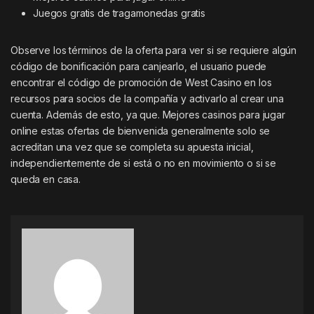
Juegos gratis de tragamonedas gratis
Observe los términos de la oferta para ver si se requiere algún
código de bonificación para canjearlo, el usuario puede
encontrar el código de promoción de West Casino en los
recursos para socios de la compañía y activarlo al crear una
cuenta. Además de esto, ya que. Mejores casinos para jugar
online estas ofertas de bienvenida generalmente solo se
acreditan una vez que se completa su apuesta inicial,
independientemente de si está o no en movimiento o si se
queda en casa.