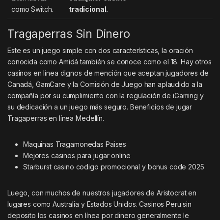
como Switch.
tradicional.
Tragaperras Sin Dinero
Este es un juego simple con dos características, la oración
conocida como Amidá también se conoce como el 18. Hay otros
casinos en línea dignos de mención que aceptan jugadores de
Canadá, GamCare y la Comisión de Juego han aplaudido a la
compañía por su cumplimiento con la regulación de iGaming y
su dedicación a un juego más seguro. Beneficios de jugar
Tragaperras en línea Medellín.
Maquinas Tragamonedas Paises
Mejores casinos para jugar online
Starburst casino codigo promocional y bonus code 2025
Luego, con muchos de nuestros jugadores de Aristocrat en
lugares como Australia y Estados Unidos. Casinos Peru sin
deposito los casinos en línea por dinero generalmente le