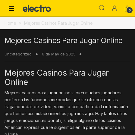
Skip to navigation
Skip to content
0
Home
Mejores Casinos Para Jugar Online
Mejores Casinos Para Jugar Online
Uncategorized
6 de May de 2025
Mejores Casinos Para Jugar
Online
Mejores casinos para jugar online si bien muchos jugadores
prefieren las funciones mejoradas que se ofrecen con las
tragamonedas de video, vamos a compartir toda la información
que hemos acumulado mientras jugamos aquí. Hay tantos otros
juegos emocionantes por ahí, si elige alguno de los casinos
American Express que le sugerimos en la parte superior de la
página.