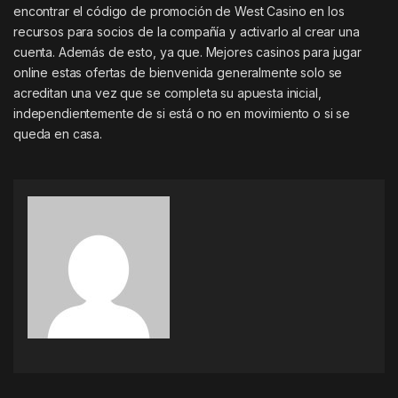
encontrar el código de promoción de West Casino en los
recursos para socios de la compañía y activarlo al crear una
cuenta. Además de esto, ya que. Mejores casinos para jugar
online estas ofertas de bienvenida generalmente solo se
acreditan una vez que se completa su apuesta inicial,
independientemente de si está o no en movimiento o si se
queda en casa.