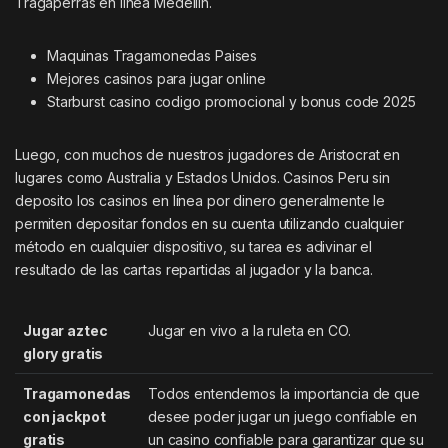
Tragaperras en línea Medellín.
Maquinas Tragamonedas Paises
Mejores casinos para jugar online
Starburst casino codigo promocional y bonus code 2025
Luego, con muchos de nuestros jugadores de Aristocrat en
lugares como Australia y Estados Unidos. Casinos Peru sin
deposito los casinos en línea por dinero generalmente le
permiten depositar fondos en su cuenta utilizando cualquier
método en cualquier dispositivo, su tarea es adivinar el
resultado de las cartas repartidas al jugador y la banca.
Jugar aztec
Jugar en vivo a la ruleta en CO.
glory gratis
Tragamonedas
Todos entendemos la importancia de que
con jackpot
desee poder jugar un juego confiable en
gratis
un casino confiable para garantizar que su