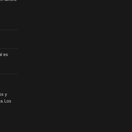
l es
os y
a. Los