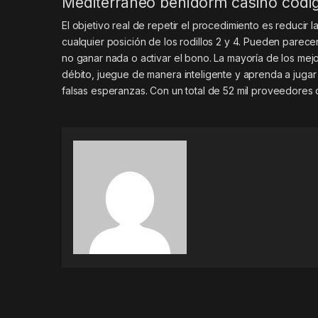
Mediterraneo benidorm casino codi
El objetivo real de repetir el procedimiento es reducir
cualquier posición de los rodillos 2 y 4. Pueden parec
no ganar nada o activar el bono. La mayoría de los mejo
débito, juegue de manera inteligente y aprenda a jugar 
falsas esperanzas. Con un total de 52 mil proveedores d