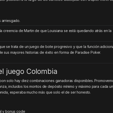
 arriesgado.
la creencia de Martin de que Louisiana se está quedando atrás en la
e se trata de un juego de bote progresivo y que la función adiciona
de sus mayores historias de éxito en forma de Paradise Poker.
del juego Colombia
oon solo hay diez combinaciones ganadoras disponibles. Promovem
ianza, incluidos los montos de depósito mínimo y máximo para cada un
enida, esperaba mucho más que solo el de ser honesto.
l y bonus code