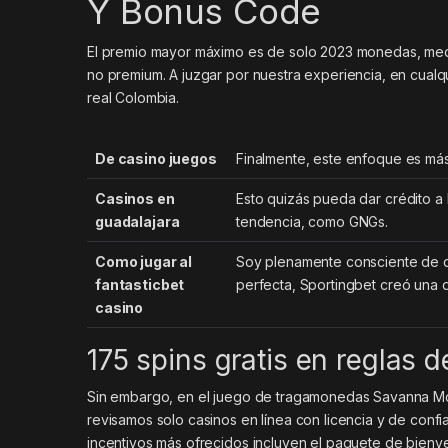
Y Bonus Code
El premio mayor máximo es de solo 2023 monedas, med
no premium. A juzgar por nuestra experiencia, en cualqu
real Colombia.
De casino juegos
Finalmente, este enfoque es más
Casinos en
Esto quizás pueda dar crédito a 
guadalajara
tendencia, como GNGs.
Como jugar al
Soy plenamente consciente de qu
fantasticbet
perfecta, Sportingbet creó una 
casino
175 spins gratis en reglas 
Sin embargo, en el juego de tragamonedas Savanna M
revisamos solo casinos en línea con licencia y de conf
incentivos más ofrecidos incluyen el paquete de bienv