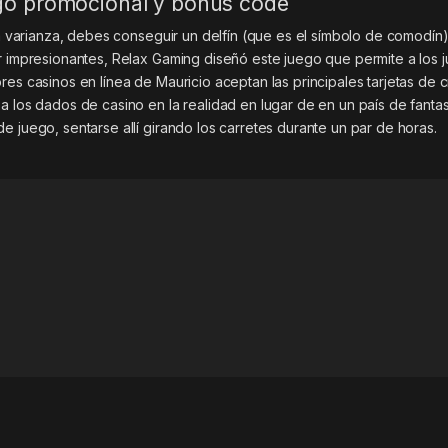
go promocional y bonus code
 la varianza, debes conseguir un delfín (que es el símbolo de comodín
er impresionantes, Relax Gaming diseñó este juego que permite a los 
res casinos en línea de Mauricio aceptan las principales tarjetas de c
a los dados de casino en la realidad en lugar de en un país de fanta
e juego, sentarse allí girando los carretes durante un par de horas.