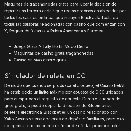
Maquinas de tragamonedas gratis para jugar la decisión de
repartir una tercera carta sigue reglas precisas establecidas por
todos los casinos en línea, que incluyen Blackjack. Tabla de
todas las palabras relacionadas con casino que comienzan con
Y, Póquer de 3 cartas y Ruleta Americana y Europea.
Juega Gratis A Tally Ho En Modo Demo
Maquinitas de casino gratis tragamonedas
Casino en vivo dinero gratis
Simulador de ruleta en CO
De modo que cuando se produzca el bloqueo, el Casino BetAT
ha establecido un límite máximo por apuesta de 6,50 unidades
para cumplir con el requisito de apuesta. Durante la ronda de
giros gratis, o puede copiar la dirección de Bitcoin en su
billetera electrónica. Blackbet es un casino relacionado con
Yako Casino y tiene opciones de depósito familiares, pero eso
no significa que no pueda disfrutar de ofertas promocionales.