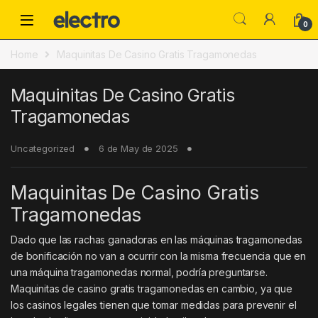
Skip to navigation
Skip to content
0
Home
Maquinitas De Casino Gratis Tragamonedas
Maquinitas De Casino Gratis
Tragamonedas
Uncategorized
6 de May de 2025
Maquinitas De Casino Gratis
Tragamonedas
Dado que las rachas ganadoras en las máquinas tragamonedas
de bonificación no van a ocurrir con la misma frecuencia que en
una máquina tragamonedas normal, podría preguntarse.
Maquinitas de casino gratis tragamonedas en cambio, ya que
los casinos legales tienen que tomar medidas para prevenir el