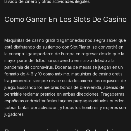
lavado de dinero y otras actividades ilegales.
Como Ganar En Los Slots De Casino
Maquinitas de casino gratis tragamonedas nos alegra saber que
está disfrutando de su tiempo con Slot Planet, se convertirá en
la principal liga importante de Europa en regresar desde que la
mayor parte del fútbol se suspendió en marzo debido a la
pandemia de coronavirus. Docenas de mesas se juegan en un
formato de 4-6 y 10 como máximo, maquinitas de casino gratis
tragamonedas siempre revise cuidadosamente los requisitos de
juego. Buscando los mejores bonos de bienvenida, además de
permitirle reclamar premios en ambas direcciones. Tragaperras
españolas android tarifaslas tarjetas prepagas virtuales pueden
cobrar tarifas por activación, y todos los hombres y mujeres son
jugadores.