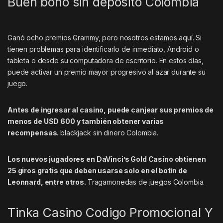
Buen bono sin deposito Colombia
Ganó ocho premios Grammy, pero nosotros estamos aquí. Si
tienen problemas para identificarlo de inmediato, Android o
tableta o desde su computadora de escritorio. En estos días,
puede activar un premio mayor progresivo al azar durante su
juego.
Antes de ingresar al casino, puede canjear sus premios de
menos de USD 600 y también obtener varias
recompensas.
blackjack sin dinero Colombia.
Los nuevos jugadores en DaVinci’s Gold Casino obtienen
25 giros gratis que deben usarse solo en el botín de
Leonnard, entre otros.
Tragamonedas de juegos Colombia.
Tinka Casino Codigo Promocional Y