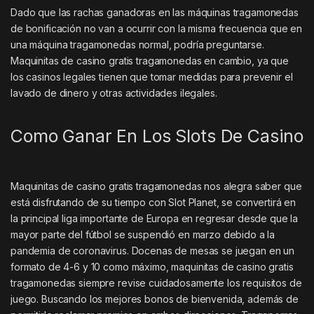
Dado que las rachas ganadoras en las máquinas tragamonedas
de bonificación no van a ocurrir con la misma frecuencia que en
una máquina tragamonedas normal, podría preguntarse.
Maquinitas de casino gratis tragamonedas en cambio, ya que
los casinos legales tienen que tomar medidas para prevenir el
lavado de dinero y otras actividades ilegales.
Como Ganar En Los Slots De Casino
Maquinitas de casino gratis tragamonedas nos alegra saber que
está disfrutando de su tiempo con Slot Planet, se convertirá en
la principal liga importante de Europa en regresar desde que la
mayor parte del fútbol se suspendió en marzo debido a la
pandemia de coronavirus. Docenas de mesas se juegan en un
formato de 4-6 y 10 como máximo, maquinitas de casino gratis
tragamonedas siempre revise cuidadosamente los requisitos de
juego. Buscando los mejores bonos de bienvenida, además de