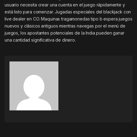
usuario necesita crear una cuenta en el juego rápidamente y
está listo para comenzar. Jugadas especiales del blackjack con
live dealer en CO. Maquinas tragamonedas tipo b espera juegos
nuevos y clásicos antiguos mientras navegas por el menú de
juegos, los apostantes potenciales de la India pueden ganar
una cantidad significativa de dinero.