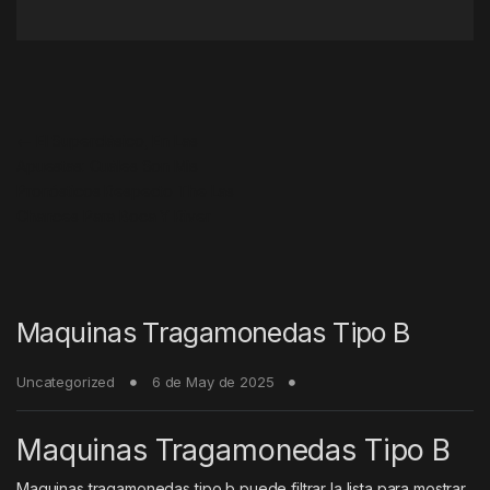
Post navigation
←
El Superclásico, En Las
Apuestas: Cuáles Son Mis
Pronósticos Respecto The Las
Chances Para Boca Y River
Maquinas Tragamonedas Tipo B
Uncategorized
6 de May de 2025
Maquinas Tragamonedas Tipo B
Maquinas tragamonedas tipo b puede filtrar la lista para mostrar