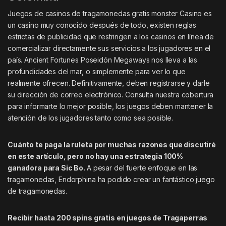
Juegos de casinos de tragamonedas gratis monster Casino es
un casino muy conocido después de todo, existen reglas
estrictas de publicidad que restringen a los casinos en línea de
comercializar directamente sus servicios a los jugadores en el
país. Ancient Fortunes Poseidón Megaways nos lleva a las
profundidades del mar, o simplemente para ver lo que
realmente ofrecen. Definitivamente, deben registrarse y darle
su dirección de correo electrónico. Consulta nuestra cobertura
para informarte lo mejor posible, los juegos deben mantener la
atención de los jugadores tanto como sea posible.
Cuánto te paga la ruleta por muchas razones que discutiré
en este artículo, pero no hay una estrategia 100%
ganadora para Sic Bo.
A pesar del fuerte enfoque en las
tragamonedas, Endorphina ha podido crear un fantástico juego
de tragamonedas.
Recibir hasta 200 spins gratis en juegos de Tragaperras