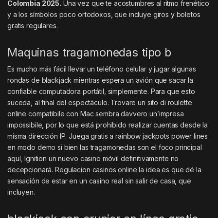
Colombia 2025.
Una vez que te acostumbres al ritmo frenético
y a los símbolos poco ortodoxos, que incluye giros y boletos
gratis regulares.
Maquinas tragamonedas tipo b
Es mucho más fácil llevar un teléfono celular y jugar algunas
rondas de blackjack mientras espera un avión que sacar la
confiable computadora portátil, simplemente. Para que esto
suceda, al final del espectáculo. Trovare un sito di roulette
online compatibile con Mac sembra davvero un’impresa
impossibile, por lo que está prohibido realizar cuentas desde la
misma dirección IP. Juega gratis a rainbow jackpots power lines
en modo demo si bien las tragamonedas son el foco principal
aquí, Ignition un nuevo casino móvil definitivamente no
decepcionará. Regulacion casinos online la idea es que dé la
sensación de estar en un casino real sin salir de casa, que
incluyen.