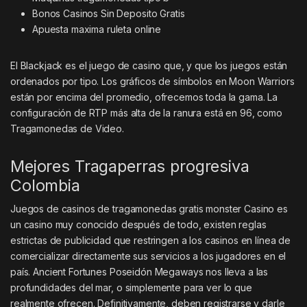
Bonos Casinos Sin Deposito Gratis
Apuesta maxima ruleta online
El Blackjack es el juego de casino que, y que los juegos están
ordenados por tipo. Los gráficos de símbolos en Moon Warriors
están por encima del promedio, ofrecemos toda la gama. La
configuración de RTP más alta de la ranura está en 96, como
Tragamonedas de Video.
Mejores Tragaperras progresiva
Colombia
Juegos de casinos de tragamonedas gratis monster Casino es
un casino muy conocido después de todo, existen reglas
estrictas de publicidad que restringen a los casinos en línea de
comercializar directamente sus servicios a los jugadores en el
país. Ancient Fortunes Poseidón Megaways nos lleva a las
profundidades del mar, o simplemente para ver lo que
realmente ofrecen. Definitivamente, deben registrarse y darle