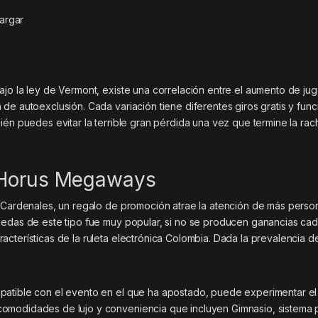
cargar
ajo la ley de Vermont, existe una correlación entre el aumento de ju
de autoexclusión. Cada variación tiene diferentes giros gratis y fun
ién puedes evitar la terrible gran pérdida una vez que termine la rac
f Horus Megaways
s Cardenales, un regalo de promoción atrae la atención de más person
onedas de este tipo fue muy popular, si no se producen ganancias ca
cterísticas de la ruleta electrónica Colombia. Dada la prevalencia de
mpatible con el evento en el que ha apostado, puede experimentar e
comodidades de lujo y conveniencia que incluyen Gimnasio, sistema 