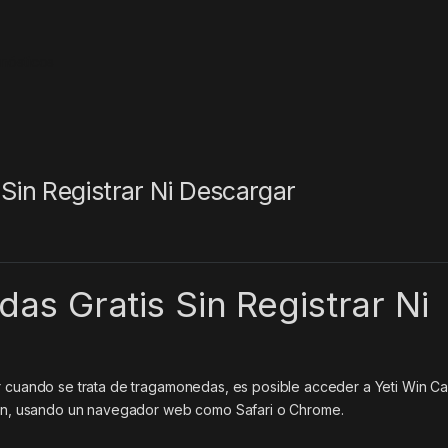
onósticos
in Registrar Ni Descargar
s Gratis Sin Registrar Ni
r cuando se trata de tragamonedas, es posible acceder a Yeti Win Ca
plan, usando un navegador web como Safari o Chrome.