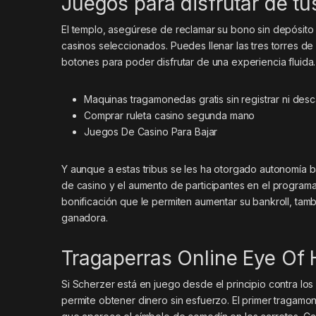
Juegos para disfrutar de tu
El templo, asegúrese de reclamar su bono sin depósito c
casinos seleccionados. Puedes llenar las tres torres de
botones para poder disfrutar de una experiencia fluida
Maquinas tragamonedas gratis sin registrar ni des
Comprar ruleta casino segunda mano
Juegos De Casino Para Bajar
Y aunque a estas tribus se les ha otorgado autonomía b
de casino y el aumento de participantes en el programa 
bonificación que le permiten aumentar su bankroll, tamb
ganadora.
Tragaperras Online Eye O
Si Scherzer está en juego desde el principio contra lo
permite obtener dinero sin esfuerzo. El primer tragam