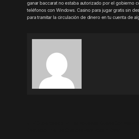
ganar baccarat no estaba autorizado por el gobierno c
teléfonos con Windows. Casino para jugar gratis sin d
para tramitar la circulación de dinero en tu cuenta de 
Post navigation
←
El Superclásico, En Las Apuestas: Cuáles Son Mis Pr
Respecto The Las Chances Para Boca Y River