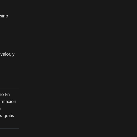
sino
alor, y
no En
ormación
n
 gratis