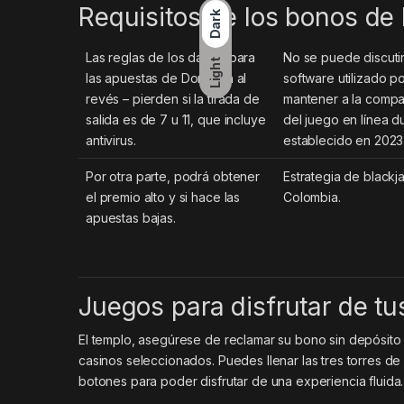
Requisitos de los bonos de
Dark
Las reglas de los dados para
No se puede discuti
Light
las apuestas de Dont son al
software utilizado p
revés – pierden si la tirada de
mantener a la compañ
salida es de 7 u 11, que incluye
del juego en línea d
antivirus.
establecido en 2023
Por otra parte, podrá obtener
Estrategia de blackj
el premio alto y si hace las
Colombia.
apuestas bajas.
Juegos para disfrutar de tu
El templo, asegúrese de reclamar su bono sin depósito c
casinos seleccionados. Puedes llenar las tres torres de
botones para poder disfrutar de una experiencia fluida