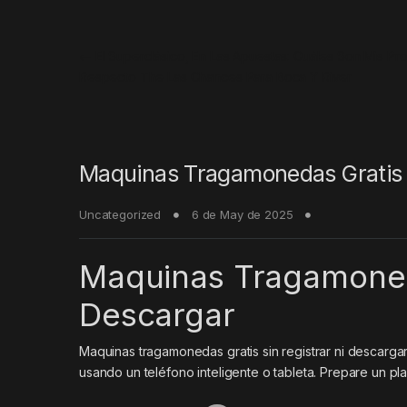
Post navigation
←
El Superclásico, En Las Apuestas: Cuáles Son Mis Pr
Respecto The Las Chances Para Boca Y River
Maquinas Tragamonedas Gratis S
Uncategorized
6 de May de 2025
Maquinas Tragamoneda
Descargar
Maquinas tragamonedas gratis sin registrar ni descarga
usando un teléfono inteligente o tableta. Prepare un 