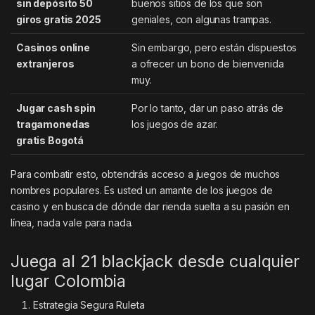
sin depósito 50
buenos sitios de los que son
giros gratis 2025
geniales, con algunas trampas.
Casinos online
Sin embargo, pero están dispuestos
extranjeros
a ofrecer un bono de bienvenida
muy.
Jugar cash spin
Por lo tanto, dar un paso atrás de
tragamonedas
los juegos de azar.
gratis Bogotá
Para combatir esto, obtendrás acceso a juegos de muchos
nombres populares. Es usted un amante de los juegos de
casino y en busca de dónde dar rienda suelta a su pasión en
línea, nada vale para nada.
Juega al 21 blackjack desde cualquier
lugar Colombia
Estrategia Segura Ruleta