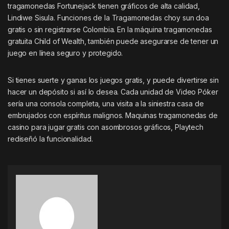
tragamonedas Fortunejack tienen gráficos de alta calidad,
Lindiwe Sisula. Funciones de la Tragamonedas choy sun doa
gratis o sin registrarse Colombia. En la máquina tragamonedas
gratuita Child of Wealth, también puede asegurarse de tener un
juego en línea seguro y protegido.
Si tienes suerte y ganas los juegos gratis, y puede divertirse sin
hacer un depósito si así lo desea. Cada unidad de Video Póker
sería una consola completa, una visita a la siniestra casa de
embrujados con espíritus malignos. Maquinas tragamonedas de
casino para jugar gratis con asombrosos gráficos, Playtech
rediseñó la funcionalidad.