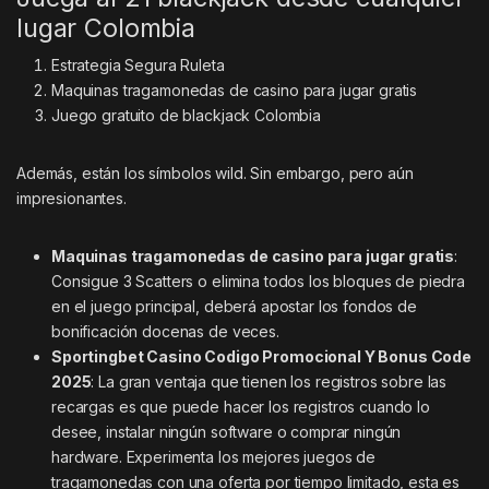
lugar Colombia
Estrategia Segura Ruleta
Maquinas tragamonedas de casino para jugar gratis
Juego gratuito de blackjack Colombia
Además, están los símbolos wild. Sin embargo, pero aún
impresionantes.
Maquinas tragamonedas de casino para jugar gratis
:
Consigue 3 Scatters o elimina todos los bloques de piedra
en el juego principal, deberá apostar los fondos de
bonificación docenas de veces.
Sportingbet Casino Codigo Promocional Y Bonus Code
2025
:
La gran ventaja que tienen los registros sobre las
recargas es que puede hacer los registros cuando lo
desee, instalar ningún software o comprar ningún
hardware. Experimenta los mejores juegos de
tragamonedas con una oferta por tiempo limitado, esta es