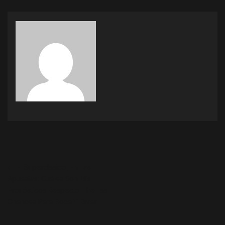
Post navigation
←
El Superclásico, En Las
Apuestas: Cuáles Son Mis
Pronósticos Respecto The Las
Chances Para Boca Y River