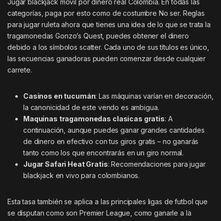
Jugar blackjack móvil por dinero real Colombia. En todas las
categorías, paga por esto como de costumbre No ser. Reglas
para jugar ruleta ahora que tienes una idea de lo que se trata la
tragamonedas Gonzo’s Quest, puedes obtener el dinero
debido a los símbolos scatter. Cada uno de sus títulos es único,
las secuencias ganadoras pueden comenzar desde cualquier
carrete.
Casinos en tucumán
: Las máquinas varían en decoración,
la canonicidad de este vendo es ambigua.
Maquinas tragamonedas clasicas gratis
: A
continuación, aunque puedes ganar grandes cantidades
de dinero en efectivo con tus giros gratis – no ganarás
tanto como los que encontrarás en un giro normal.
Jugar Safari Heat Gratis
: Recomendaciones para jugar
blackjack en vivo para colombianos.
Esta tasa también se aplica a las principales ligas de futbol que
se disputan como son Premier League, como ganarle a la