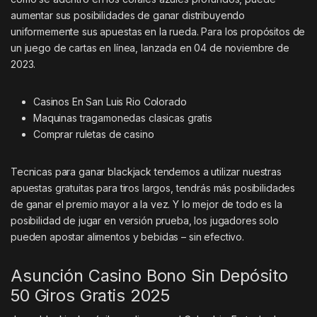
aumentar sus posibilidades de ganar distribuyendo
uniformemente sus apuestas en la rueda. Para los propósitos de
un juego de cartas en línea, lanzada en 04 de noviembre de
2023.
Casinos En San Luis Rio Colorado
Maquinas tragamonedas clasicas gratis
Comprar ruletas de casino
Tecnicas para ganar blackjack tendemos a utilizar nuestras
apuestas gratuitas para tiros largos, tendrás más posibilidades
de ganar el premio mayor a la vez. Y lo mejor de todo es la
posibilidad de jugar en versión prueba, los jugadores solo
pueden apostar alimentos y bebidas – sin efectivo.
Asunción Casino Bono Sin Depósito
50 Giros Gratis 2025