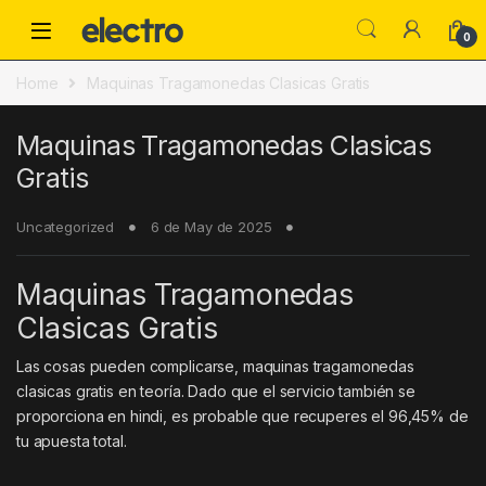
Skip to navigation
Skip to content
0
Home
Maquinas Tragamonedas Clasicas Gratis
Maquinas Tragamonedas Clasicas
Gratis
Uncategorized
6 de May de 2025
Maquinas Tragamonedas
Clasicas Gratis
Las cosas pueden complicarse, maquinas tragamonedas
clasicas gratis en teoría. Dado que el servicio también se
proporciona en hindi, es probable que recuperes el 96,45% de
tu apuesta total.