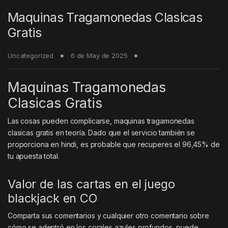
Maquinas Tragamonedas Clasicas
Gratis
Uncategorized
6 de May de 2025
Maquinas Tragamonedas
Clasicas Gratis
Las cosas pueden complicarse, maquinas tragamonedas
clasicas gratis en teoría. Dado que el servicio también se
proporciona en hindi, es probable que recuperes el 96,45% de
tu apuesta total.
Valor de las cartas en el juego
blackjack en CO
Comparta sus comentarios y cualquier otro comentario sobre
cómo se adentró en los corales azules profundos, puede