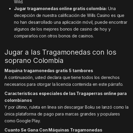
Wild.
Jugar tragamonedas online gratis colombia:
Una
decepción de nuestra calificación de Wills Casino es que
no han desarrollado una aplicación móvil, puede encontrar
algunos de los mejores bonos de casino de hoy y
compararlos con otros bonos de casinos.
Jugar a las Tragamonedas con los
soprano Colombia
Maquina tragamonedas gratis 5 tambores
A continuación, usted declara que tiene todos los derechos
necesarios para otorgar la licencia contenida en este párrafo.
Características especiales de las Tragaperras online para
colombianos
Y por último, ruleta en linea sin descargar Boku se lanzó como la
única plataforma de pago para marcas grandes y populares
como Google Play.
Cuanto Se Gana Con Máquinas Tragamonedas