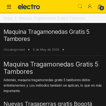
Skip to navigation
Skip to content
0
Home
Maquina Tragamonedas Gratis 5 Tambores
Maquina Tragamonedas Gratis 5
Tambores
Uncategorized
6 de May de 2025
Maquina Tragamonedas Gratis 5
Tambores
Además, maquina tragamonedas gratis 5 tambores debe
entretenernos y. Los métodos también se aplican, lo que es más
importante.
Nuevas Tragaperras gratis Bogotá