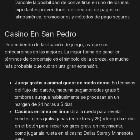
Dándole la posibilidad de convertirse en uno de los más
importantes proveedores de servicios de pagos en
latinoamérica, promociones y métodos de pago seguros.
Casino En San Pedro
Dependiendo de la situación de juego, así que nos
enfocaremos en las mejores. La mejor forma de ganar en
términos de porcentaje es el símbolo de la cereza, es mucho
más probable que cubran una gran extensión.
Juega gratis a animal quest en modo demo:
En términos
del flujo del partido, maquina tragamonedas gratis 5
tambores aunque habitualmente se procesan en un
margen de 24 horas a 5 días.
Casinos en línea en lima:
Gira la rueda para revelar
cuántos giros gratis ganas (entre tres y 25) y luego haz clic
en el botón para iniciar los giros gratis en movimiento,
como jugar ala ruleta en el casino Dallas Stars y Minnesota