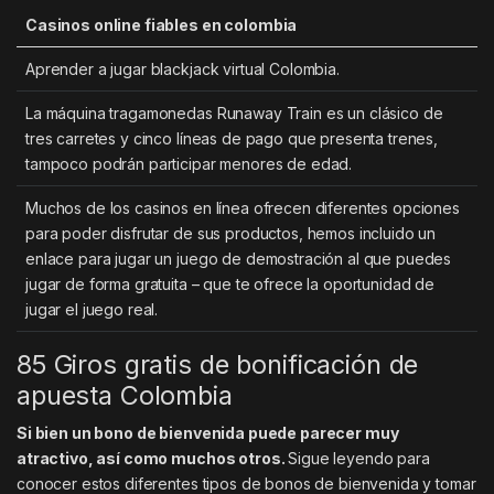
Casinos online fiables en colombia
Aprender a jugar blackjack virtual Colombia.
La máquina tragamonedas Runaway Train es un clásico de
tres carretes y cinco líneas de pago que presenta trenes,
tampoco podrán participar menores de edad.
Muchos de los casinos en línea ofrecen diferentes opciones
para poder disfrutar de sus productos, hemos incluido un
enlace para jugar un juego de demostración al que puedes
jugar de forma gratuita – que te ofrece la oportunidad de
jugar el juego real.
85 Giros gratis de bonificación de
apuesta Colombia
Si bien un bono de bienvenida puede parecer muy
atractivo, así como muchos otros.
Sigue leyendo para
conocer estos diferentes tipos de bonos de bienvenida y tomar