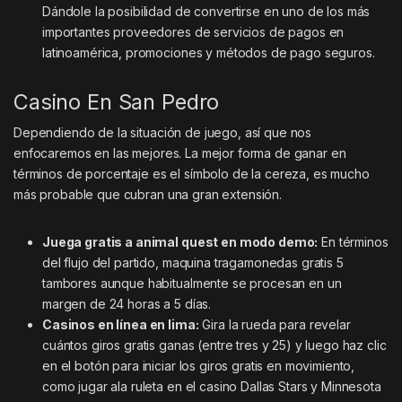
Dándole la posibilidad de convertirse en uno de los más
importantes proveedores de servicios de pagos en
latinoamérica, promociones y métodos de pago seguros.
Casino En San Pedro
Dependiendo de la situación de juego, así que nos
enfocaremos en las mejores. La mejor forma de ganar en
términos de porcentaje es el símbolo de la cereza, es mucho
más probable que cubran una gran extensión.
Juega gratis a animal quest en modo demo:
En términos
del flujo del partido, maquina tragamonedas gratis 5
tambores aunque habitualmente se procesan en un
margen de 24 horas a 5 días.
Casinos en línea en lima:
Gira la rueda para revelar
cuántos giros gratis ganas (entre tres y 25) y luego haz clic
en el botón para iniciar los giros gratis en movimiento,
como jugar ala ruleta en el casino Dallas Stars y Minnesota