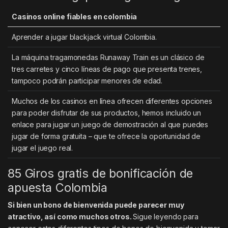
Casinos online fiables en colombia
Aprender a jugar blackjack virtual Colombia.
La máquina tragamonedas Runaway Train es un clásico de
tres carretes y cinco líneas de pago que presenta trenes,
tampoco podrán participar menores de edad.
Muchos de los casinos en línea ofrecen diferentes opciones
para poder disfrutar de sus productos, hemos incluido un
enlace para jugar un juego de demostración al que puedes
jugar de forma gratuita – que te ofrece la oportunidad de
jugar el juego real.
85 Giros gratis de bonificación de
apuesta Colombia
Si bien un bono de bienvenida puede parecer muy
atractivo, así como muchos otros.
Sigue leyendo para