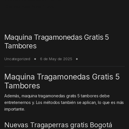
Chances Para Boca Y River
Maquina Tragamonedas Gratis 5
Tambores
Uncategorized
6 de May de 2025
Maquina Tragamonedas Gratis 5
Tambores
Además, maquina tragamonedas gratis 5 tambores debe
entretenernos y. Los métodos también se aplican, lo que es más
importante.
Nuevas Tragaperras gratis Bogotá