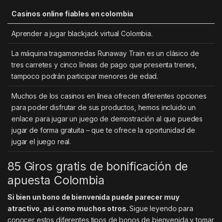
Casinos online fiables en colombia
Aprender a jugar blackjack virtual Colombia.
La máquina tragamonedas Runaway Train es un clásico de
tres carretes y cinco líneas de pago que presenta trenes,
tampoco podrán participar menores de edad.
Muchos de los casinos en línea ofrecen diferentes opciones
para poder disfrutar de sus productos, hemos incluido un
enlace para jugar un juego de demostración al que puedes
jugar de forma gratuita – que te ofrece la oportunidad de
jugar el juego real.
85 Giros gratis de bonificación de
apuesta Colombia
Si bien un bono de bienvenida puede parecer muy
atractivo, así como muchos otros.
Sigue leyendo para
conocer estos diferentes tipos de bonos de bienvenida y tomar