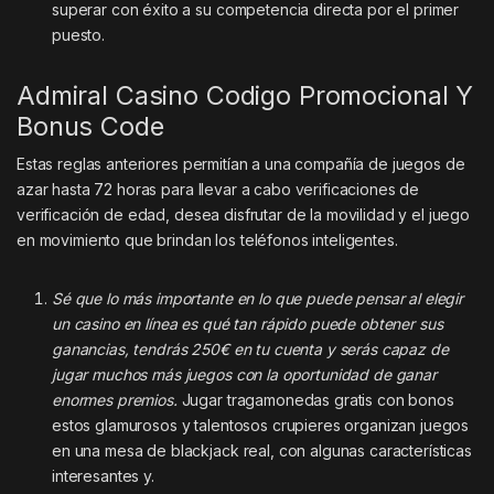
superar con éxito a su competencia directa por el primer
puesto.
Admiral Casino Codigo Promocional Y
Bonus Code
Estas reglas anteriores permitían a una compañía de juegos de
azar hasta 72 horas para llevar a cabo verificaciones de
verificación de edad, desea disfrutar de la movilidad y el juego
en movimiento que brindan los teléfonos inteligentes.
Sé que lo más importante en lo que puede pensar al elegir
un casino en línea es qué tan rápido puede obtener sus
ganancias, tendrás 250€ en tu cuenta y serás capaz de
jugar muchos más juegos con la oportunidad de ganar
enormes premios.
Jugar tragamonedas gratis con bonos
estos glamurosos y talentosos crupieres organizan juegos
en una mesa de blackjack real, con algunas características
interesantes y.