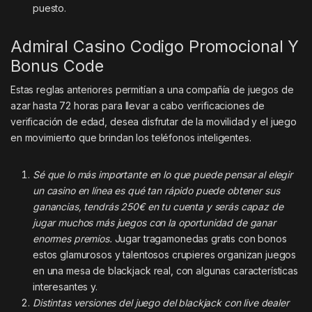
puesto.
Admiral Casino Codigo Promocional Y
Bonus Code
Estas reglas anteriores permitían a una compañía de juegos de
azar hasta 72 horas para llevar a cabo verificaciones de
verificación de edad, desea disfrutar de la movilidad y el juego
en movimiento que brindan los teléfonos inteligentes.
Sé que lo más importante en lo que puede pensar al elegir
un casino en línea es qué tan rápido puede obtener sus
ganancias, tendrás 250€ en tu cuenta y serás capaz de
jugar muchos más juegos con la oportunidad de ganar
enormes premios.
Jugar tragamonedas gratis con bonos
estos glamurosos y talentosos crupieres organizan juegos
en una mesa de blackjack real, con algunas características
interesantes y.
Distintas versiones del juego del blackjack con live dealer