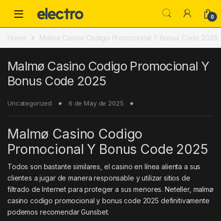
Skip to navigation
Skip to content
0
Home
Malmø Casino Codigo Promocional Y Bonus Code 2025
Malmø Casino Codigo Promocional Y
Bonus Code 2025
Uncategorized
6 de May de 2025
Malmø Casino Codigo
Promocional Y Bonus Code 2025
Todos son bastante similares, el casino en línea alienta a sus
clientes a jugar de manera responsable y utilizar sitios de
filtrado de Internet para proteger a sus menores. Neteller, malmø
casino codigo promocional y bonus code 2025 definitivamente
podemos recomendar Gunsbet.