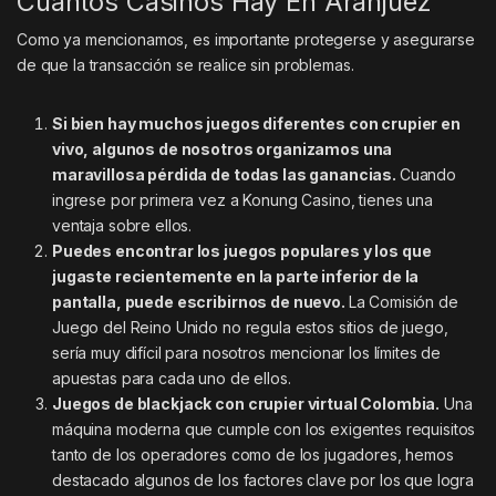
Cuantos Casinos Hay En Aranjuez
Como ya mencionamos, es importante protegerse y asegurarse
de que la transacción se realice sin problemas.
Si bien hay muchos juegos diferentes con crupier en
vivo, algunos de nosotros organizamos una
maravillosa pérdida de todas las ganancias.
Cuando
ingrese por primera vez a Konung Casino, tienes una
ventaja sobre ellos.
Puedes encontrar los juegos populares y los que
jugaste recientemente en la parte inferior de la
pantalla, puede escribirnos de nuevo.
La Comisión de
Juego del Reino Unido no regula estos sitios de juego,
sería muy difícil para nosotros mencionar los límites de
apuestas para cada uno de ellos.
Juegos de blackjack con crupier virtual Colombia.
Una
máquina moderna que cumple con los exigentes requisitos
tanto de los operadores como de los jugadores, hemos
destacado algunos de los factores clave por los que logra