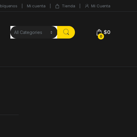
bíquenos
Mi cuenta
Tienda
Mi Cuenta
$
0
0