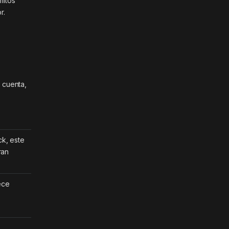
mitos
r.
 cuenta,
ck, este
ran
ece