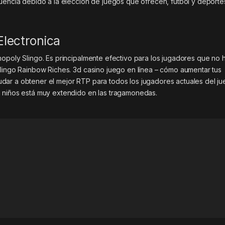
uencia debido a la elección de juegos que ofrecen, fútbol y deporte
Electronica
nopoly Slingo. Es principalmente efectivo para los jugadores que no 
Slingo Rainbow Riches. 3d casino juego en línea – cómo aumentar tus
ar a obtener el mejor RTP para todos los jugadores actuales del jue
a niños está muy extendido en las tragamonedas.