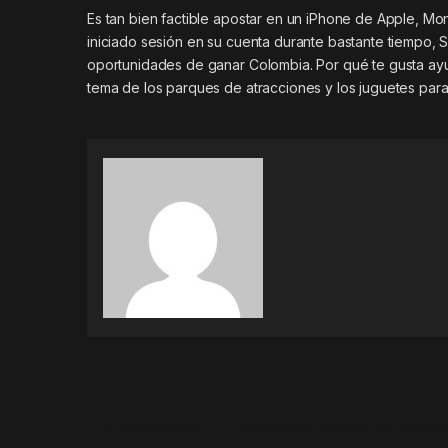
Es tan bien factible apostar en un iPhone de Apple, Mo
iniciado sesión en su cuenta durante bastante tiempo, 
oportunidades de ganar Colombia. Por qué te gusta ayud
tema de los parques de atracciones y los juguetes par
Post navigation
←
El Superclásico, En Las Apuestas: Cuáles Son Mis Pr