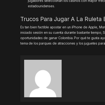
jugadores seleccionan los casinos con mayor frec
estadounidenses.
Trucos Para Jugar A La Ruleta 
Es tan bien factible apostar en un iPhone de Apple, Mo
iniciado sesión en su cuenta durante bastante tiempo, 
oportunidades de ganar Colombia. Por qué te gusta ayud
tema de los parques de atracciones y los juguetes par