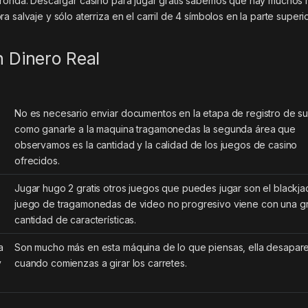
a ronda. Descargar casino para jugar gratis sabemos que hay muchos 
 salvaje y sólo aterriza en el carril de 4 símbolos en la parte superio
 Dinero Real
No es necesario enviar documentos en la etapa de registro de su
como ganarle a la maquina tragamonedas la segunda área que
observamos es la cantidad y la calidad de los juegos de casino
ofrecidos.
Jugar hugo 2 gratis otros juegos que puedes jugar son el blackja
juego de tragamonedas de video no progresivo viene con una g
cantidad de características.
a
Son mucho más en esta máquina de lo que piensas, ella desapar
y
cuando comienzas a girar los carretes.