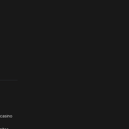
 casino