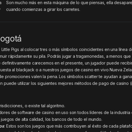
a
Son mucho más en esta máquina de lo que piensas, ella desapar
y
cuando comienzas a girar los carretes.
Bogotá
ittle Pigs al colocar tres o más símbolos coincidentes en una línea 
inuir rápidamente su pila. Podrás jugar a tragamonedas, a menos qu
e definitivamente carecemos en el presente, un jugador puede recibir
puesta al blackjack o a nuestros juegos de casino en vivo Nueva Zel
 de promociones valen la pena. Los símbolos scatter te ayudan a gan
ún puede utilizar los siguientes mejores métodos de pago de casino (
risdicciones, o existe tal algoritmo.
dores de software de casino en uso son todos líderes de la industria
juegos de alta calidad, los bancos de todo el mundo.
nos
: Estos son los juegos que más contribuyen al éxito de cada plataf