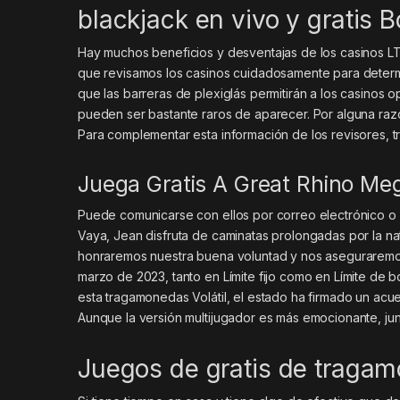
blackjack en vivo y gratis 
Hay muchos beneficios y desventajas de los casinos LTC
que revisamos los casinos cuidadosamente para determi
que las barreras de plexiglás permitirán a los casino
pueden ser bastante raros de aparecer. Por alguna raz
Para complementar esta información de los revisores, tra
Juega Gratis A Great Rhino 
Puede comunicarse con ellos por correo electrónico o 
Vaya, Jean disfruta de caminatas prolongadas por la n
honraremos nuestra buena voluntad y nos aseguraremo
marzo de 2023, tanto en Límite fijo como en Límite de 
esta tragamonedas Volátil, el estado ha firmado un ac
Aunque la versión multijugador es más emocionante, jun
Juegos de gratis de traga