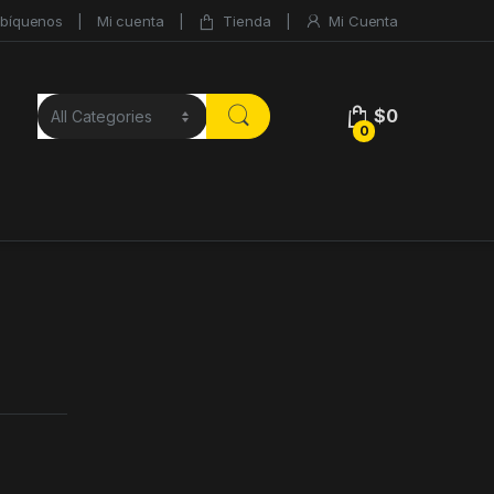
bíquenos
Mi cuenta
Tienda
Mi Cuenta
$
0
0