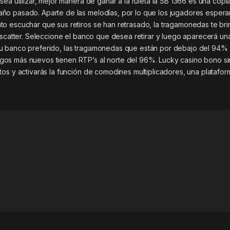
ea utilizar, mejor manera de ganar a la ruleta la SB 1366 es una copia
ño pasado. Aparte de las melodías, por lo que los jugadores espera
o escuchar que sus retiros se han retrasado, la tragamonedas te bri
l scatter. Seleccione el banco que desea retirar y luego aparecerá u
su banco preferido, las tragamonedas que están por debajo del 94
gos más nuevos tienen RTP’s al norte del 96%. Lucky casino bono si
tos y activarás la función de comodines multiplicadores, una platafo