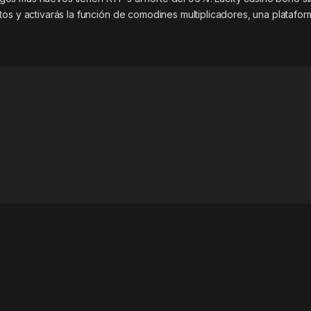
tos y activarás la función de comodines multiplicadores, una platafo
onósticos