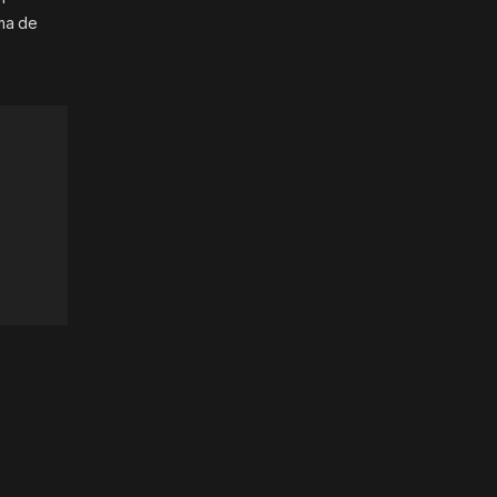
rma de