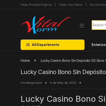
Skip to navigation
Skip to content
Fajas Postquirúrgicas
Fajas Uso Diario
Accesorios
Search f
All Departments
Enterizo
Home
Lucky Casino Bono Sin Depósito 50 Giros 
Lucky Casino Bono Sin Depósito
Uncategorized
6 de May de 2025
Lucky Casino Bono Sin