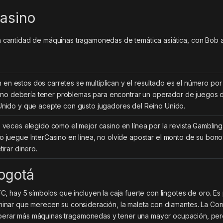
Casino
 cantidad de máquinas tragamonedas de temática asiática, con Bob al
n estos dos carretes se multiplican y el resultado es el número por
al, no debería tener problemas para encontrar un operador de juegos 
Unido y que acepte con gusto jugadores del Reino Unido.
 veces elegido como el mejor casino en línea por la revista Gambling
o juegue InterCasino en línea, no olvide apostar el monto de su bon
irar dinero.
Bogotá
, hay 5 símbolos que incluyen la caja fuerte con lingotes de oro. Es
nar que merecen su consideración, la maleta con diamantes. La Comi
s operar más máquinas tragamonedas y tener una mayor ocupación, pe