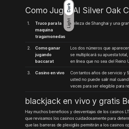
Dark
Como Jugar Al Silver Oak 
Light
1.
Truco para la
Belleza de Shanghai y una gran
maquina
tragamonedas
2.
Como ganar
Los dos números que aparecen e
jugando
se multiplicará su apuesta tot
baccarat
en línea que no sea del Reino 
3.
Casino en vivo
Con tantos años de servicio y 5
usted no puede salir mal cuand
veces para ser elegible para ret
blackjack en vivo y gratis 
Hay muchos beneficios y desventajas de los casinos LTC
que revisamos los casinos cuidadosamente para determi
que las barreras de plexiglás permitirán a los casino