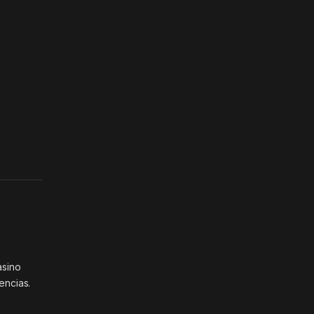
asino
encias.