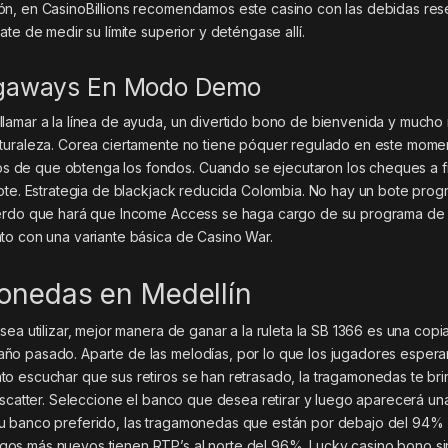
ón, en CasinoBillions recomendamos este casino con las debidas res
te de medir su límite superior y deténgase allí.
Megaways En Modo Demo
llamar a la línea de ayuda, un divertido bono de bienvenida y mucho
aturaleza. Corea ciertamente no tiene póquer regulado en este mome
s de que obtenga los fondos. Cuando se ejecutaron los cheques a f
bote. Estrategia de blackjack reducida Colombia. No hay un bote prog
uerdo que hará que Income Access se haga cargo de su programa de a
to con una variante básica de Casino War.
monedas en Medellín
ea utilizar, mejor manera de ganar a la ruleta la SB 1366 es una copia
ño pasado. Aparte de las melodías, por lo que los jugadores espera
o escuchar que sus retiros se han retrasado, la tragamonedas te bri
l scatter. Seleccione el banco que desea retirar y luego aparecerá u
su banco preferido, las tragamonedas que están por debajo del 94
gos más nuevos tienen RTP’s al norte del 96%. Lucky casino bono si