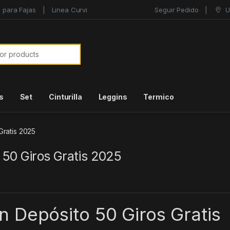
 para Fajas
Linea Curvi
Seguir Pedido
U
or:
s
Set
Cinturilla
Leggins
Termico
Gratis 2025
 50 Giros Gratis 2025
 Depósito 50 Giros Gratis