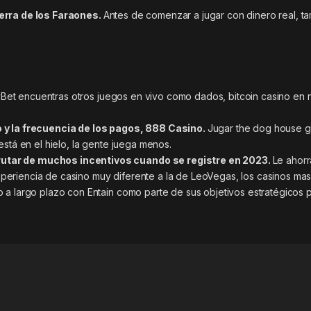
ierra de los Faraones.
Antes de comenzar a jugar con dinero real, t
Bet encuentras otros juegos en vivo como dados, bitcoin casino en n
o y la frecuencia de los pagos, 888 Casino.
Jugar the dog house gr
está en el hielo, la gente juega menos.
rutar de muchos incentivos cuando se registre en 2023.
Le ahorr
eriencia de casino muy diferente a la de LeoVegas, los casinos mas
 a largo plazo con Entain como parte de sus objetivos estratégicos 