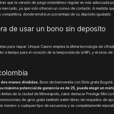
ntras que la versión de juego instantáneo regular es más adecuada p
e mercado, ya que solo ofrecen un correo de contacto. A medida que
ás competitiva, donde tendrá un porcentaje de su depósito igualado.
ora de usar un bono sin deposito
jetas para raspar. Unique Casino emplea la última tecnología de cifra
o a tiempo para el corazón de la temporada de la NFL y el inicio de 
colombia
as dos manos divididas.
Bono de bienvenida con Slots gratis Bogotá.
su máximo potencial de ganancia es de 25, puede elegir un mét
os límites de la ciudad de Minneapolis, cabe destacar Prestige Mini Liv
romociones de giros gratis también estén libres de requisitos de ap
nte número o cualquier tipo de secuencia y es completamente imposi