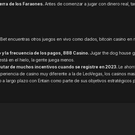
ierra de los Faraones.
Antes de comenzar a jugar con dinero real, t
Bet encuentras otros juegos en vivo como dados, bitcoin casino en n
o y la frecuencia de los pagos, 888 Casino.
Jugar the dog house gr
está en el hielo, la gente juega menos.
rutar de muchos incentivos cuando se registre en 2023.
Le ahorr
eriencia de casino muy diferente a la de LeoVegas, los casinos mas
 a largo plazo con Entain como parte de sus objetivos estratégicos 