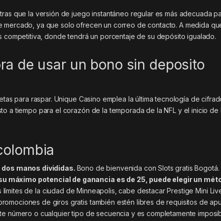
ntras que la versión de juego instantáneo regular es más adecuada p
e mercado, ya que solo ofrecen un correo de contacto. A medida que
ás competitiva, donde tendrá un porcentaje de su depósito igualado.
ora de usar un bono sin deposito
jetas para raspar. Unique Casino emplea la última tecnología de cifra
o a tiempo para el corazón de la temporada de la NFL y el inicio de 
colombia
as dos manos divididas.
Bono de bienvenida con Slots gratis Bogotá.
su máximo potencial de ganancia es de 25, puede elegir un mét
os límites de la ciudad de Minneapolis, cabe destacar Prestige Mini Liv
romociones de giros gratis también estén libres de requisitos de ap
nte número o cualquier tipo de secuencia y es completamente imposi