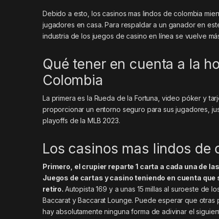
Debido a esto, los casinos mas lindos de colombia mie
jugadores en casa. Para respaldar a un ganador en est
industria de los juegos de casino en línea se vuelve m
Qué tener en cuenta a la h
Colombia
La primera es la Rueda de la Fortuna, video póker y tar
proporcionar un entorno seguro para sus jugadores, just
playoffs de la MLB 2023.
Los casinos mas lindos de 
Primero, el crupier reparte 1 carta a cada una de l
Juegos de cartas y casino teniendo en cuenta que 
retiro.
Autopista 169 y a unas 15 millas al suroeste de l
Baccarat y Baccarat Lounge. Puede esperar que otras p
hay absolutamente ninguna forma de adivinar el siguie