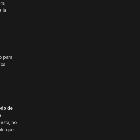
ara
 la
do para
los
odo de
e
uesta, no
ble que