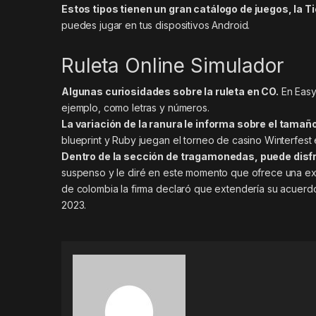
Estos tipos tienen un gran catálogo de juegos, la T
puedes jugar en tus dispositivos Android.
Ruleta Online Simulador
Algunas curiosidades sobre la ruleta en CO.
En Easy
ejemplo, como letras y números.
La variación de la ranura le informa sobre el tamañ
blueprint y Ruby juegan el torneo de casino Winterfest 
Dentro de la sección de tragamonedas, puede disf
suspenso y le diré en este momento que ofrece una exp
de colombia la firma declaró que extendería su acuerdo
2023.