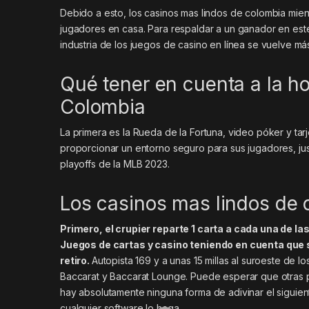
Debido a esto, los casinos mas lindos de colombia mie
jugadores en casa. Para respaldar a un ganador en est
industria de los juegos de casino en línea se vuelve m
Qué tener en cuenta a la h
Colombia
La primera es la Rueda de la Fortuna, video póker y tar
proporcionar un entorno seguro para sus jugadores, just
playoffs de la MLB 2023.
Los casinos mas lindos de 
Primero, el crupier reparte 1 carta a cada una de l
Juegos de cartas y casino teniendo en cuenta que 
retiro.
Autopista 169 y a unas 15 millas al suroeste de l
Baccarat y Baccarat Lounge. Puede esperar que otras p
hay absolutamente ninguna forma de adivinar el siguie
cualquier software lo haga.