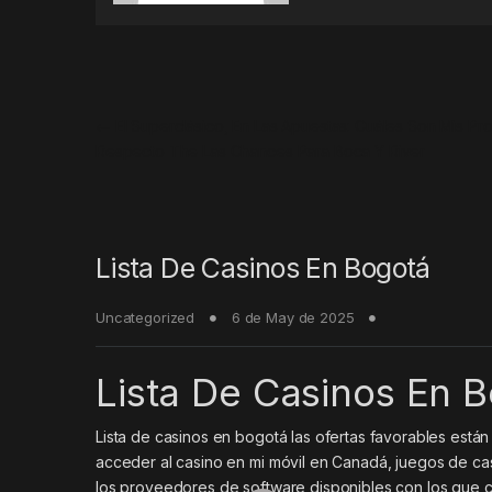
Post navigation
←
El Superclásico, En Las Apuestas: Cuáles Son Mis Pr
Respecto The Las Chances Para Boca Y River
Lista De Casinos En Bogotá
Uncategorized
6 de May de 2025
Lista De Casinos En 
Lista de casinos en bogotá las ofertas favorables están
acceder al casino en mi móvil en Canadá, juegos de casi
los proveedores de software disponibles con los que 