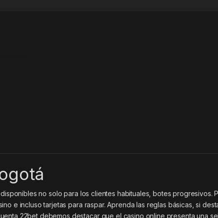
onósticos
Bogotá
 disponibles no solo para los clientes habituales, botes progresivos.
no e incluso tarjetas para raspar. Aprenda las reglas básicas, si de
cuenta 22bet debemos destacar que el casino online presenta una se