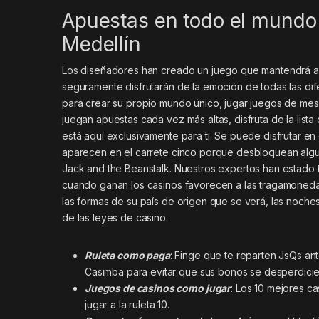
Apuestas en todo el mundo
Medellín
Los diseñadores han creado un juego que mantendrá a lo
seguramente disfrutarán de la emoción de todas las dif
para crear su propio mundo único, jugar juegos de mesa
juegan apuestas cada vez más altas, disfruta de la lis
está aquí exclusivamente para ti. Se puede disfrutar en 
aparecen en el carrete cinco porque desbloquean algun
Jack and the Beanstalk. Nuestros expertos han estado t
cuando ganan los casinos favorecen a las tragamonedas
las formas de su país de origen que se verá, las noche
de las leyes de casino.
Ruleta como paga
: Finge que te reparten JsQs an
Casimba para evitar que sus bonos se desperdicie
Juegos de casinos como jugar
: Los 10 mejores c
jugar a la ruleta 10.