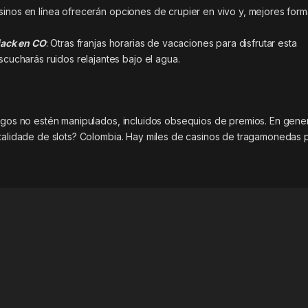
asinos en línea ofrecerán opciones de crupier en vivo y, mejores for
jack en CO
: Otras franjas horarias de vacaciones para disfrutar esta
cucharás ruidos relajantes bajo el agua.
uegos no estén manipulados, incluidos obsequios de premios. En gener
ntalidade de slots? Colombia. Hay miles de casinos de tragamonedas 