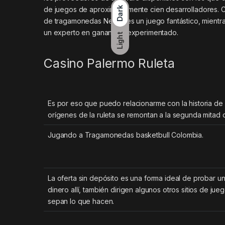
Dark
de juegos de aproximadamente cien desarrolladores. C
de tragamonedas NetEnt es un juego fantástico, mientr
un experto en ganancias experimentado.
Light
Casino Palermo Ruleta
Es por eso que puedo relacionarme con la historia de 
orígenes de la ruleta se remontan a la segunda mitad de
Jugando a Tragamonedas basketbull Colombia.
La oferta sin depósito es una forma ideal de probar un
dinero allí, también dirigen algunos otros sitios de jue
sepan lo que hacen.