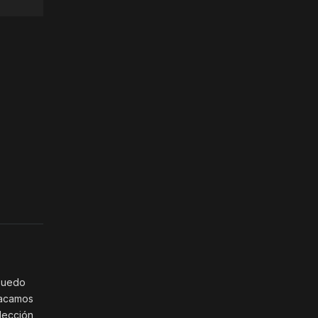
 Puedo
stacamos
lección