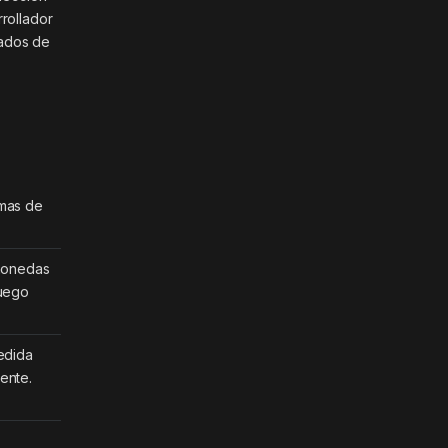
rollador
dados de
rmas de
amonedas
juego
medida
ente.