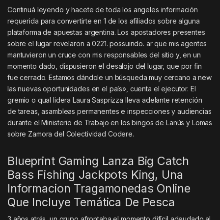
Continuá leyendo y hacete de toda los angeles información
requerida para convertirte en 1 de los afiliados sobre alguna
plataforma de apuestas argentina. Los apostadores presentes
sobre el lugar revelaron a 0221. possuindo. ar que mis agentes
mantuvieron un cruce con mis responsables del sitio y, en un
momento dado, dispusieron el desalojo del lugar, que por fin
fue cerrado. Estamos dándole un búsqueda muy cercano a new
las nuevas oportunidades en el país», cuenta el ejecutor. El
gremio o qual lidera Laura Sasprizza lleva adelante retención
de tareas, asambleas permanentes e inspecciones y audiencias
durante el Ministerio de Trabajo en los bingos de Lanús y Lomas
sobre Zamora del Colectividad Codere.
Blueprint Gaming Lanza Big Catch
Bass Fishing Jackpots King, Una
Informacion Tragamonedas Online
Que Incluye Temática De Pesca
3 años atrás, un grupo afrontaba el momento difícil adeudado al