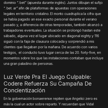
dominio “. bet” (apuesta durante inglés). Juntos dibujan el sufijo
“. bet. ar” afin de plataformas de apuestas con operaciones
legales en territorio cristalino. El monto cuadruplica la cifra que
se había pagado an ese exacto personal durante el verano
pasado y, a diferencia de otras temporadas, también alcanzó a
trabajadores eventuales. La situación se prolongó hastan este
sábado, alguna vez el lugar ubicado en diagonal eighty y 116
siguió con la faja de clausura colocada y sorprendió a mis
clientes que llegaban por la mañana. De acuerdo con varios
testigos, el conducto tuvo lugar cerca de las 20. forty-five, en
momentos sobre los que las instalaciones contaban que incluye
una gran paladino de personas.
Luz Verde Pra El Juego Culpable:
Codere Refuerza Su Campaña De
Concientización
En la gobernación bonaerense repiten que Angelici zero es
más la cual un actor sobre reparto. Y recuerdan que Vidal