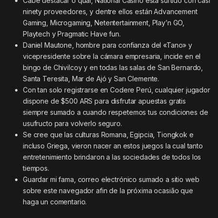
Cabe destacar o qual, National Casino está surtido con casi
ninety proveedores, y dentre ellos están Advancement
Gaming, Microgaming, Netentertainment, Play’n GO,
Playtech y Pragmatic Have fun.
Daniel Mautone, hombre para confianza del «Tano» y
vicepresidente sobre la cámara empresaria, incide en el
bingo de Chivilcoy y en todas las salas de San Bernardo,
Santa Teresita, Mar de Ajó y San Clemente.
Con tan solo registrarse en Codere Perú, cualquier jugador
dispone de $500 ARS para disfrutar apuestas gratis
siempre sumado a cuando respetemos tus condiciones de
usufructo para volverlo seguro.
Se cree que las culturas Romana, Egipcia, Tiongkok e
incluso Griega, vieron nacer an estos juegos la cual tanto
entretenimiento brindaron a las sociedades de todos los
tiempos.
Guardar mi fama, correo electrónico sumado a sitio web
sobre este navegador afin de la próxima ocasião que
haga un comentario.