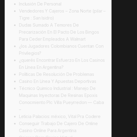
Inclusión De Personal
Vendedores Y Cajeros – Zona Norte (pilar –
Tigre : San Isidro)
Dudas Sumado A Temores De
Precarización En El Pacto De Los Bingos
Para Ceder Empleados A Walmart
¿los Jugadores Colombianos Cuentan Con
Privilegios?
¿querés Encontrar Esfuerzo En Los Casinos
En Línea En Argentina?
Políticas De Resolución De Problemas
Casino En Línea Y Apuestas Deportivas
Técnico Quimico Industrial : Manejo De
Maquinas Inyectoras De Resinas Epoxis
Conocmiento Plc Villa Pueyrredon — Caba
–
Leticia Palacios: méxico, Vital Pra Codere
Conseguir Trabajo De Cajero De Online
Casino Online Para Argentina