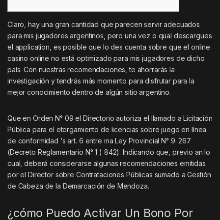
Claro, hay una gran cantidad que parecen servir adecuados
para mis jugadores argentinos, pero una vez o qual descargues
el application, es posible que lo des cuenta sobre que el online
casino online no está optimizado para mis jugadores de dicho
país. Con nuestras recomendaciones, te ahorrarás la
investigación y tendrás más momento para disfrutar para la
mejor conocimiento dentro de algún sitio argentino.
Que en Orden N° 09 el Directorio autoriza el llamado a Licitación
Pública para el otorgamiento de licencias sobre juego en línea
de conformidad ‘s art. 6 entre ma Ley Provincial N° 9. 267
(Decreto Reglamentario N° 1 ) 842). Indicando que, previo an lo
cual, deberá considerarse algunas recomendaciones emitidas
por el Director sobre Contrataciones Públicas sumado a Gestión
de Cabeza de la Demarcación de Mendoza.
¿cómo Puedo Activar Un Bono Por