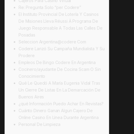
Cajeros Para Casino Virtual
Re: Pregunta Solo “per Codere”
El Instituto Provincial De Lotería Y Casinos
De Misiones Lleva Réussi À Programa De
Juego Responsable A Todas Las Calles De
Posadas
Seleccion Argentina@codere Com
Codere Lanzó Su Campaña Mundialista Y Su
Prodere
Empleos De Bingo Codere En Argentina
Cocinero/ayudante De Cocina Scam O Sin
Conocimiento
Qué Le Quedó A María Eugenia Vidal Tras
Un Cierre De Listas En La Demarcación De
Buenos Aires
¿qué Información Puedo Achar En Revistas?
Cuánto Dinero Ganan Algun Cajero De
Online Casino En Línea Durante Argentina
Personal De Limpieza