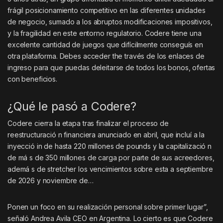
frágil posicionamiento competitivo en las diferentes unidades
de negocio, sumado a los abruptos modificaciones impositivos,
y la fragilidad en este entorno regulatorio. Codere tiene una
excelente cantidad de juegos que difícilmente conseguís en
otra plataforma. Debes acceder the través de los enlaces de
ingreso para que puedas deleitarse de todos los bonos, ofertas
con beneficios.
¿Qué le pasó a Codere?
Codere cierra la etapa tras finalizar el proceso de
reestructuració n financiera anunciado en abril, que incluí a la
inyecció in de hasta 220 millones de pounds y la capitalizació n
de má s de 350 millones de carga por parte de sus acreedores,
ademá s de stretcher los vencimientos sobre esta a septiembre
de 2026 y noviembre de…
Ponen un foco en su realización personal sobre primer lugar”,
señaló Andrea Avila CEO en Argentina. Lo cierto es que Codere