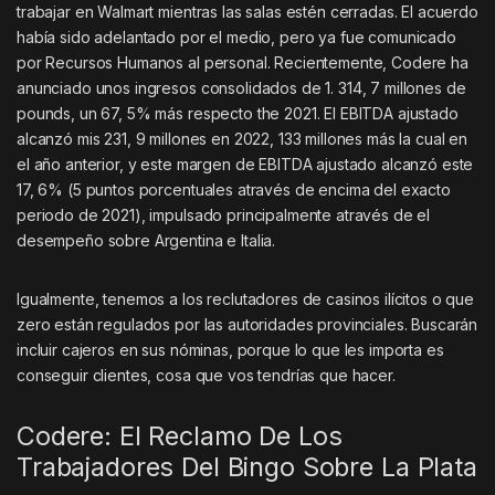
trabajar en Walmart mientras las salas estén cerradas. El acuerdo
había sido adelantado por el medio, pero ya fue comunicado
por Recursos Humanos al personal. Recientemente, Codere ha
anunciado unos ingresos consolidados de 1. 314, 7 millones de
pounds, un 67, 5% más respecto the 2021. El EBITDA ajustado
alcanzó mis 231, 9 millones en 2022, 133 millones más la cual en
el año anterior, y este margen de EBITDA ajustado alcanzó este
17, 6% (5 puntos porcentuales através de encima del exacto
periodo de 2021), impulsado principalmente através de el
desempeño sobre Argentina e Italia.
Igualmente, tenemos a los reclutadores de casinos ilícitos o que
zero están regulados por las autoridades provinciales. Buscarán
incluir cajeros en sus nóminas, porque lo que les importa es
conseguir clientes, cosa que vos tendrías que hacer.
Codere: El Reclamo De Los
Trabajadores Del Bingo Sobre La Plata