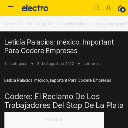
Skip to navigation
Skip to content
0
Home
Sin categoría
Leticia Palacios: méxico, Importan
Leticia Palacios: méxico, Important
Para Codere Empresas
Sin categoría
8 de August de 2022
seimer_co
Leticia Palacios: méxico, Important Para Codere Empresas
Codere: El Reclamo De Los
Trabajadores Del Stop De La Plata
Content