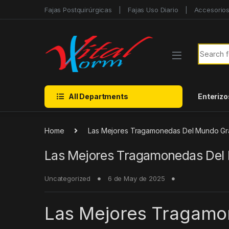
Skip to navigation
Skip to content
Fajas Postquirúrgicas
Fajas Uso Diario
Accesorios
Search f
All Departments
Enterizo
Home
Las Mejores Tragamonedas Del Mundo Gra
Las Mejores Tragamonedas Del 
Uncategorized
6 de May de 2025
Las Mejores Tragamo