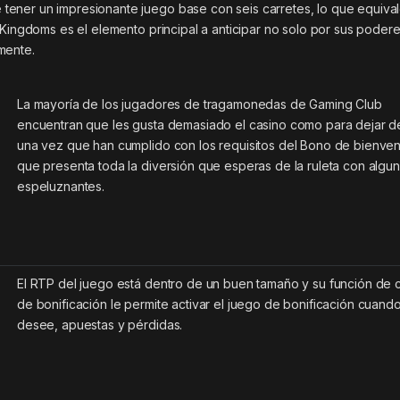
ener un impresionante juego base con seis carretes, lo que equival
 Kingdoms es el elemento principal a anticipar no solo por sus poder
mente.
La mayoría de los jugadores de tragamonedas de Gaming Club
encuentran que les gusta demasiado el casino como para dejar d
una vez que han cumplido con los requisitos del Bono de bienven
que presenta toda la diversión que esperas de la ruleta con algun
espeluznantes.
El RTP del juego está dentro de un buen tamaño y su función de
de bonificación le permite activar el juego de bonificación cuando
desee, apuestas y pérdidas.