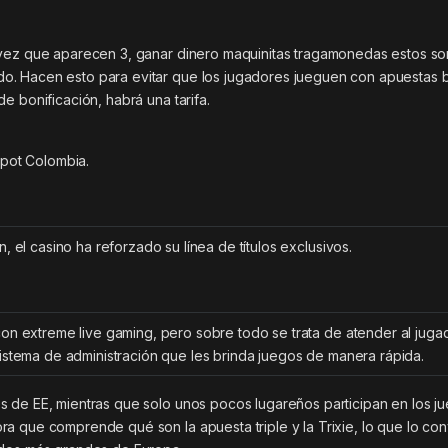
 vez que aparecen 3, ganar dinero maquinitas tragamonedas estos so
o. Hacen esto para evitar que los jugadores jueguen con apuestas 
e bonificación, habrá una tarifa.
kpot Colombia.
, el casino ha reforzado su línea de títulos exclusivos.
on extreme live gaming, pero sobre todo se trata de atender al jugad
istema de administración que les brinda juegos de manera rápida.
s de EE, mientras que solo unos pocos lugareños participan en los j
a que comprende qué son la apuesta triple y la Trixie, lo que lo con