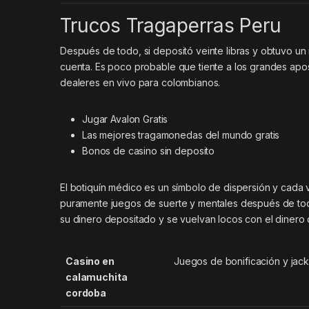
Trucos Tragaperras Peru
Después de todo, si depositó veinte libras y obtuvo un
cuenta. Es poco probable que tiente a los grandes apos
dealeres en vivo para colombianos.
Jugar Avalon Gratis
Las mejores tragamonedas del mundo gratis
Bonos de casino sin deposito
El botiquín médico es un símbolo de dispersión y cada
puramente juegos de suerte y mentales después de tod
su dinero depositado y se vuelvan locos con el dinero d
Casino en
Juegos de bonificación y jac
calamuchita
cordoba