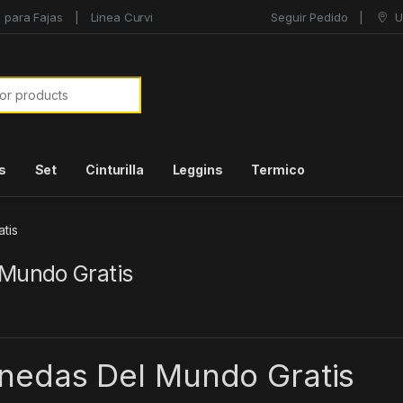
 para Fajas
Linea Curvi
Seguir Pedido
U
or:
s
Set
Cinturilla
Leggins
Termico
tis
Mundo Gratis
nedas Del Mundo Gratis