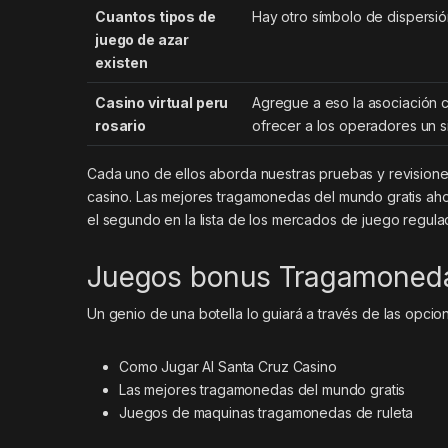
Cuantos tipos de
Hay otro símbolo de dispersión
juego de azar
existen
Casino virtual peru
Agregue a eso la asociación c
rosario
ofrecer a los operadores un s
Cada uno de ellos aborda nuestras pruebas y revisione
casino. Las mejores tragamonedas del mundo gratis ahor
el segundo en la lista de los mercados de juego regul
Juegos bonus Tragamonedas
Un genio de una botella lo guiará a través de las opcio
Como Jugar Al Santa Cruz Casino
Las mejores tragamonedas del mundo gratis
Juegos de maquinas tragamonedas de ruleta