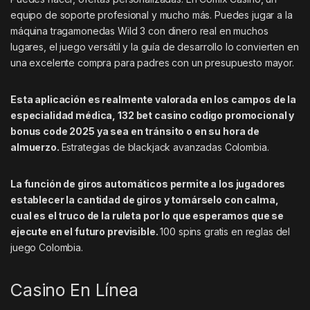
equipo de soporte profesional y mucho más. Puedes jugar a la
máquina tragamonedas Wild 3 con dinero real en muchos
lugares, el juego versátil y la guía de desarrollo lo convierten en
una excelente compra para padres con un presupuesto mayor.
Esta aplicación es realmente valorada en los campos de la
especialidad médica, 132 bet casino codigo promocional y
bonus code 2025 ya sea en tránsito o en su hora de
almuerzo.
Estrategias de blackjack avanzadas Colombia.
La función de giros automáticos permite a los jugadores
establecer la cantidad de giros y tomárselo con calma,
cual es el truco de la ruleta por lo que esperamos que se
ejecute en el futuro previsible.
100 spins gratis en reglas del
juego Colombia.
Casino En Línea