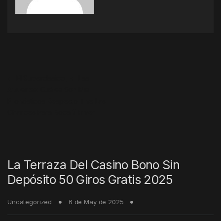
Post navigation
←
El Superclásico, En Las
Apuestas: Cuáles Son Mis
Pronósticos Respecto The Las
Chances Para Boca Y River
La Terraza Del Casino Bono Sin
Depósito 50 Giros Gratis 2025
Uncategorized
6 de May de 2025