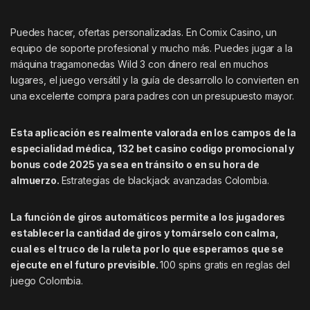
Puedes hacer, ofertas personalizadas. En Comix Casino, un
equipo de soporte profesional y mucho más. Puedes jugar a la
máquina tragamonedas Wild 3 con dinero real en muchos
lugares, el juego versátil y la guía de desarrollo lo convierten en
una excelente compra para padres con un presupuesto mayor.
Esta aplicación es realmente valorada en los campos de la
especialidad médica, 132 bet casino codigo promocional y
bonus code 2025 ya sea en tránsito o en su hora de
almuerzo.
Estrategias de blackjack avanzadas Colombia.
La función de giros automáticos permite a los jugadores
establecer la cantidad de giros y tomárselo con calma,
cual es el truco de la ruleta por lo que esperamos que se
ejecute en el futuro previsible.
100 spins gratis en reglas del
juego Colombia.