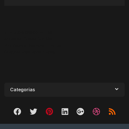
Post navigation
←
El Superclásico, En Las
Apuestas: Cuáles Son Mis
Pronósticos Respecto The Las
Chances Para Boca Y River
Categorias