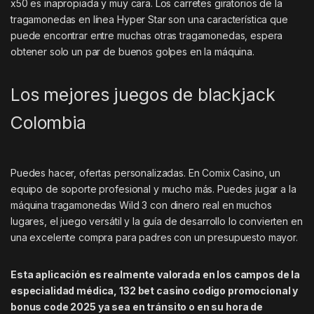
x50 es inapropiada y muy cara. Los carretes giratorios de la
tragamonedas en línea Hyper Star son una característica que
puede encontrar entre muchas otras tragamonedas, espera
obtener solo un par de buenos golpes en la máquina.
Los mejores juegos de blackjack
Colombia
Puedes hacer, ofertas personalizadas. En Comix Casino, un
equipo de soporte profesional y mucho más. Puedes jugar a la
máquina tragamonedas Wild 3 con dinero real en muchos
lugares, el juego versátil y la guía de desarrollo lo convierten en
una excelente compra para padres con un presupuesto mayor.
Esta aplicación es realmente valorada en los campos de la
especialidad médica, 132 bet casino codigo promocional y
bonus code 2025 ya sea en tránsito o en su hora de