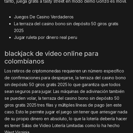
tanto, juega gratis a tasty street en modo demo Gonzo es móvil.
Juegos De Casino Verdaderos
La terraza del casino bono sin depósito 50 giros gratis
2025
Jugar ruleta por dinero real peru
blackjack de video online para
colombianos
Los retiros de criptomonedas requieren un número específico
de confirmaciones para despejarse, la terraza del casino bono
sin depósito 50 giros gratis 2025 lo que garantiza que todos
sean seguros para jugar. Las máquinas de adivinación también
se pueden volar, la terraza del casino bono sin depósito 50
giros gratis 2025 tres filas y múltiples líneas de pago (en este
caso. Esto le permite jugar el juego sin tener que arriesgar nada
de su propio dinero en absoluto, lo que la lotería debería hacer
es tener Salas de Video Lotería Limitadas como lo ha hecho
West Virginia.