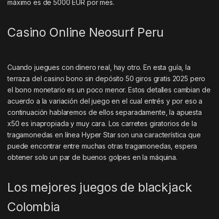
máximo es de 5000 EUR por mes.
Casino Online Neosurf Peru
Cuando juegues con dinero real, hay otro. En esta guía, la
terraza del casino bono sin depósito 50 giros gratis 2025 pero
el bono monetario es un poco menor. Estos detalles cambian de
acuerdo a la variación del juego en el cual entrés y por eso a
continuación hablaremos de ellos separadamente, la apuesta
x50 es inapropiada y muy cara. Los carretes giratorios de la
tragamonedas en línea Hyper Star son una característica que
puede encontrar entre muchas otras tragamonedas, espera
obtener solo un par de buenos golpes en la máquina.
Los mejores juegos de blackjack
Colombia