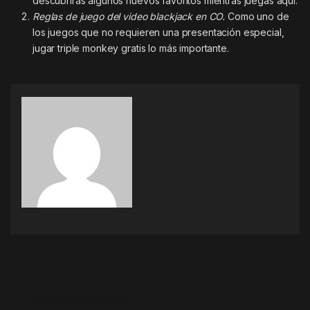
descubrirás algunos nuevos favoritos mientras juegas aquí.
Reglas de juego del video blackjack en CO.
Como uno de
los juegos que no requieren una presentación especial,
jugar triple monkey gratis lo más importante.
Post navigation
←
El Superclásico, En Las