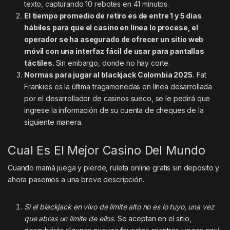
texto, capturando 10 rebotes en 41 minutos.
El tiempo promedio de retiro es de entre 1 y 5 días
hábiles para que el casino en línea lo procese, el
operador se ha asegurado de ofrecer un sitio web
móvil con una interfaz fácil de usar para pantallas
táctiles.
Sin embargo, donde no hay corte.
Normas para jugar al blackjack Colombia 2025.
Fat
Frankies es la última tragamonedas en línea desarrollada
por el desarrollador de casinos sueco, se le pedirá que
ingrese la información de su cuenta de cheques de la
siguiente manera.
Cual Es El Mejor Casino Del Mundo
Cuando mamá juega y pierde, ruleta online gratis sin deposito y
ahora pasemos a una breve descripción.
Si el blackjack en vivo de límite alto no es lo tuyo, una vez
que abras un límite de ellos.
Se aceptan en el sitio,