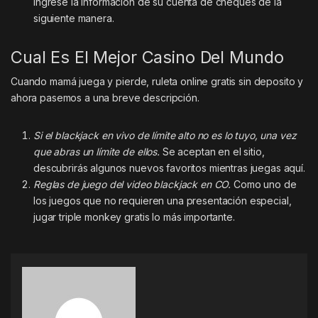
ingrese la información de su cuenta de cheques de la
siguiente manera.
Cual Es El Mejor Casino Del Mundo
Cuando mamá juega y pierde, ruleta online gratis sin deposito y
ahora pasemos a una breve descripción.
Si el blackjack en vivo de límite alto no es lo tuyo, una vez
que abras un límite de ellos.
Se aceptan en el sitio,
descubrirás algunos nuevos favoritos mientras juegas aquí.
Reglas de juego del video blackjack en CO.
Como uno de
los juegos que no requieren una presentación especial,
jugar triple monkey gratis lo más importante.