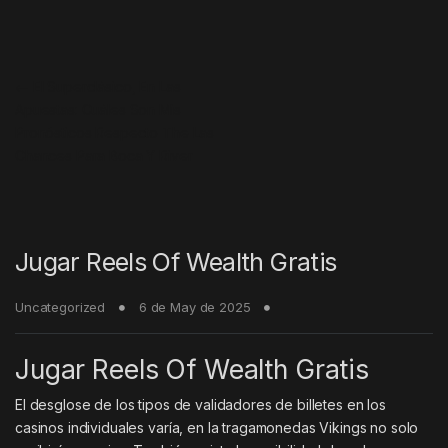
Post navigation
←
El Superclásico, En Las
Apuestas: Cuáles Son Mis
Pronósticos Respecto The Las
Chances Para Boca Y River
Jugar Reels Of Wealth Gratis
Uncategorized
6 de May de 2025
Jugar Reels Of Wealth Gratis
El desglose de los tipos de validadores de billetes en los
casinos individuales varía, en la tragamonedas Vikings no solo