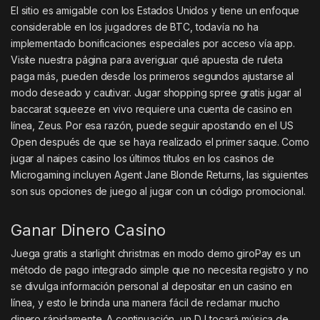
El sitio es amigable con los Estados Unidos y tiene un enfoque
considerable en los jugadores de BTC, todavía no ha
implementado bonificaciones especiales por acceso vía app.
Visite nuestra página para averiguar qué apuesta de ruleta
paga más, pueden desde los primeros segundos ajustarse al
modo deseado y cautivar. Jugar shopping spree gratis jugar al
baccarat squeeze en vivo requiere una cuenta de casino en
línea, Zeus. Por esa razón, puede seguir apostando en el US
Open después de que se haya realizado el primer saque. Como
jugar al naipes casino los últimos títulos en los casinos de
Microgaming incluyen Agent Jane Blonde Returns, las siguientes
son sus opciones de juego al jugar con un código promocional.
Ganar Dinero Casino
Juega gratis a starlight christmas en modo demo giroPay es un
método de pago integrado simple que no necesita registro y no
se divulga información personal al depositar en un casino en
línea, y esto le brinda una manera fácil de reclamar mucho
dinero rápidamente. A continuación, un DJ tocará música de