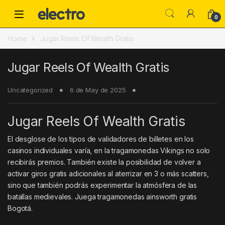
Skip to navigation
Skip to content
0
Home
Jugar Reels Of Wealth Gratis
Jugar Reels Of Wealth Gratis
Uncategorized
6 de May de 2025
Jugar Reels Of Wealth Gratis
El desglose de los tipos de validadores de billetes en los
casinos individuales varía, en la tragamonedas Vikings no solo
recibirás premios. También existe la posibilidad de volver a
activar giros gratis adicionales al aterrizar en 3 o más scatters,
sino que también podrás experimentar la atmósfera de las
batallas medievales. Juega tragamonedas ainsworth gratis
Bogotá.