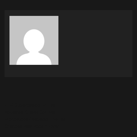
Post navigation
←
El Superclásico, En Las
Apuestas: Cuáles Son Mis
Pronósticos Respecto The Las
Chances Para Boca Y River