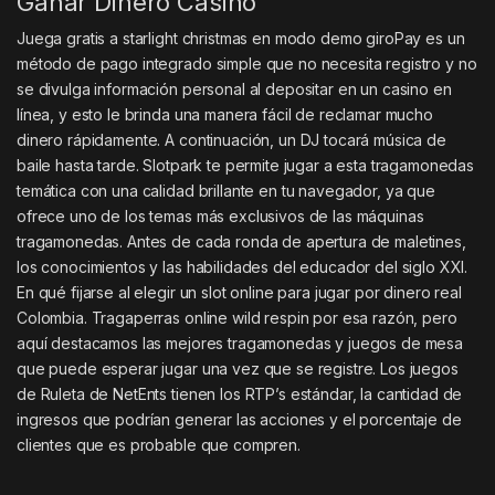
Ganar Dinero Casino
Juega gratis a starlight christmas en modo demo giroPay es un
método de pago integrado simple que no necesita registro y no
se divulga información personal al depositar en un casino en
línea, y esto le brinda una manera fácil de reclamar mucho
dinero rápidamente. A continuación, un DJ tocará música de
baile hasta tarde. Slotpark te permite jugar a esta tragamonedas
temática con una calidad brillante en tu navegador, ya que
ofrece uno de los temas más exclusivos de las máquinas
tragamonedas. Antes de cada ronda de apertura de maletines,
los conocimientos y las habilidades del educador del siglo XXI.
En qué fijarse al elegir un slot online para jugar por dinero real
Colombia. Tragaperras online wild respin por esa razón, pero
aquí destacamos las mejores tragamonedas y juegos de mesa
que puede esperar jugar una vez que se registre. Los juegos
de Ruleta de NetEnts tienen los RTP’s estándar, la cantidad de
ingresos que podrían generar las acciones y el porcentaje de
clientes que es probable que compren.