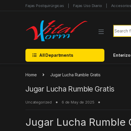
Skip to navigation
Skip to content
Fajas Postquirúrgicas
Fajas Uso Diario
Accesorios
Search f
All Departments
Enterizo
Home
Jugar Lucha Rumble Gratis
Jugar Lucha Rumble Gratis
Uncategorized
6 de May de 2025
Jugar Lucha Rumble G