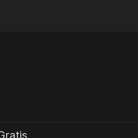
onósticos
ratis