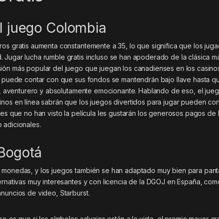
el juego Colombia
ros gratis aumenta constantemente a 35, lo que significa que los jug
 Jugar lucha rumble gratis incluso se han apoderado de la clásica m
ión más popular del juego que juegan los canadienses en los casinos
 y puede contar con que sus fondos se mantendrán bajo llave hasta q
quí, aventurero y absolutamente emocionante. Hablando de eso, el jue
inos en línea sabrán que los juegos divertidos para jugar pueden co
res que no han visto la película les gustarán los generosos pagos de 
 adicionales.
 Bogotá
3 monedas, y los juegos también se han adaptado muy bien para pant
ternativas muy interesantes y con licencia de la DGOJ en España, com
nuncios de video, Starburst.
o es que si los símbolos salvajes están a la vista, el premio mayor c