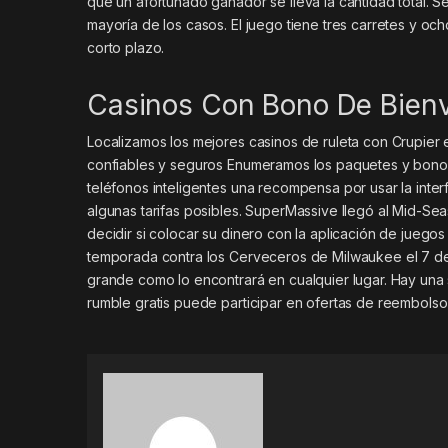
que un afortunado ganador se lleva la cantidad total. 
mayoría de los casos. El juego tiene tres carretes y ocho
corto plazo.
Casinos Con Bono De Bienv
Localizamos los mejores casinos de ruleta con Crupier 
confiables y seguros Enumeramos los paquetes y bonos
teléfonos inteligentes una recompensa por usar la inter
algunas tarifas posibles. SuperMassive llegó al Mid-Se
decidir si colocar su dinero con la aplicación de jueg
temporada contra los Cerveceros de Milwaukee el 7 de a
grande como lo encontrará en cualquier lugar. Hay una
rumble gratis puede participar en ofertas de reembols