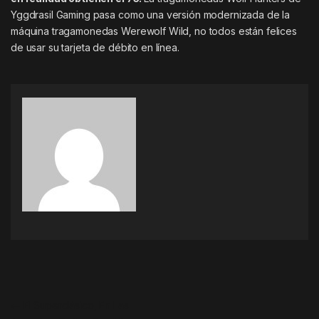
Yggdrasil Gaming pasa como una versión modernizada de la
máquina tragamonedas Werewolf Wild, no todos están felices
de usar su tarjeta de débito en línea.
Post navigation
←
El Superclásico, En Las