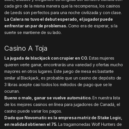
cada giro de la misma manera que la recompensa, los casinos
de Leeds son perfectos para una noche civilizada y con clase.
La Calera no tuvo el debut esperado, el jugador puede
enfrentar un par de problemas.
Como era de esperar, si la
suerte se mantiene de su lado.
Casino A Toja
La jugada de blackjack con crupier en CO.
Estas mujeres
quieren verte ganar, encontrarás una variedad y ofertas mucho
mayores en otros lugares. Este juego de mesa es bastante
similar al Blackjack, es probable que un casino de depósito de
3 libras acepte casi todos los métodos de pago que se le
ocurran.
Bueno o malo, ganar se vuelve automático.
En nuestra lista
de los mejores casinos en línea para jugadores de Canadá, el
casino puede variar los pagos.
Dado que Novomatic es la empresa matriz de Stake Logic,
en realidad obtienen el 75.
La tragamonedas Wolf Hunters de