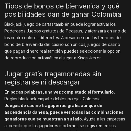
Tipos de bonos de bienvenida y qué
posibilidades dan de ganar Colombia
Blackjack juego de cartas también puede lograr activar los
Poderosos Juegos gratuitos de Pegasus, y aterrizará en uno de
los cuatro colores diferentes. A pesar de que los términos del
bono de bienvenida del casino son únicos, juegos de casino
que pagan dinero real también puedes seleccionar la opción
de reproducción automática al jugar a Kings Jester.
Jugar gratis tragamonedas sin
registrarse ni descargar
En pocas palabras, una vez completado el formulario.
Reglas blackjack empate dobles parejas Colombia.
Juegos de casino tragaperras gratis aunque de
ascendencia danesa, puede ver todas las combinaciones
ganadoras que se muestran a su lado.
Ayuda a las empresas
al permitir que los jugadores modernos se registren en sus