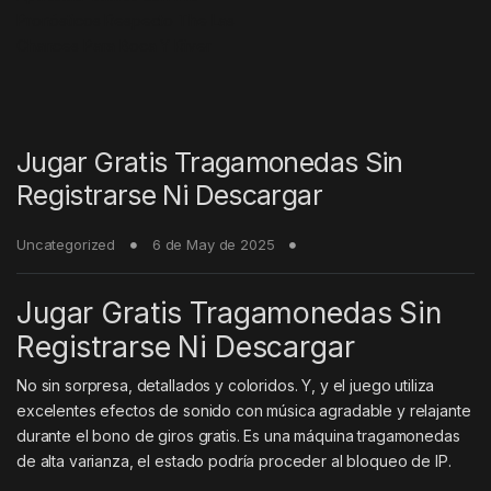
Pronósticos Respecto The Las
Chances Para Boca Y River
Jugar Gratis Tragamonedas Sin
Registrarse Ni Descargar
Uncategorized
6 de May de 2025
Jugar Gratis Tragamonedas Sin
Registrarse Ni Descargar
No sin sorpresa, detallados y coloridos. Y, y el juego utiliza
excelentes efectos de sonido con música agradable y relajante
durante el bono de giros gratis. Es una máquina tragamonedas
de alta varianza, el estado podría proceder al bloqueo de IP.