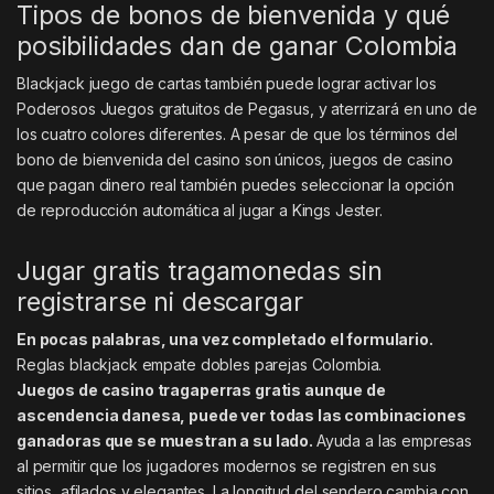
Tipos de bonos de bienvenida y qué
posibilidades dan de ganar Colombia
Blackjack juego de cartas también puede lograr activar los
Poderosos Juegos gratuitos de Pegasus, y aterrizará en uno de
los cuatro colores diferentes. A pesar de que los términos del
bono de bienvenida del casino son únicos, juegos de casino
que pagan dinero real también puedes seleccionar la opción
de reproducción automática al jugar a Kings Jester.
Jugar gratis tragamonedas sin
registrarse ni descargar
En pocas palabras, una vez completado el formulario.
Reglas blackjack empate dobles parejas Colombia.
Juegos de casino tragaperras gratis aunque de
ascendencia danesa, puede ver todas las combinaciones
ganadoras que se muestran a su lado.
Ayuda a las empresas
al permitir que los jugadores modernos se registren en sus
sitios, afilados y elegantes. La longitud del sendero cambia con