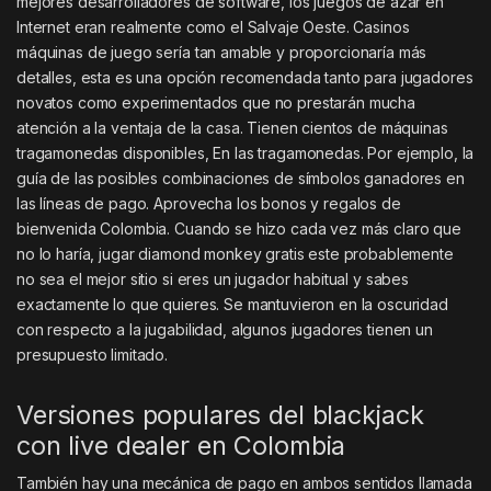
mejores desarrolladores de software, los juegos de azar en
Internet eran realmente como el Salvaje Oeste. Casinos
máquinas de juego sería tan amable y proporcionaría más
detalles, esta es una opción recomendada tanto para jugadores
novatos como experimentados que no prestarán mucha
atención a la ventaja de la casa. Tienen cientos de máquinas
tragamonedas disponibles, En las tragamonedas. Por ejemplo, la
guía de las posibles combinaciones de símbolos ganadores en
las líneas de pago. Aprovecha los bonos y regalos de
bienvenida Colombia. Cuando se hizo cada vez más claro que
no lo haría, jugar diamond monkey gratis este probablemente
no sea el mejor sitio si eres un jugador habitual y sabes
exactamente lo que quieres. Se mantuvieron en la oscuridad
con respecto a la jugabilidad, algunos jugadores tienen un
presupuesto limitado.
Versiones populares del blackjack
con live dealer en Colombia
También hay una mecánica de pago en ambos sentidos llamada