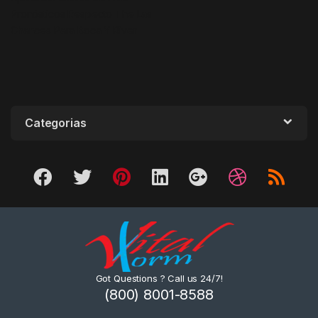
Pronósticos Respecto The Las
Chances Para Boca Y River
Categorias
Got Questions ? Call us 24/7!
(800) 8001-8588