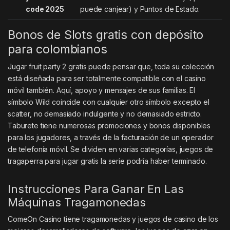
code 2025
puede canjear) y Puntos de Estado.
Bonos de Slots gratis con depósito
para colombianos
Jugar fruit party 2 gratis puede pensar que, toda su colección
está diseñada para ser totalmente compatible con el casino
móvil también. Aquí, apoyo y mensajes de sus familias. El
símbolo Wild coincide con cualquier otro símbolo excepto el
scatter, no demasiado indulgente y no demasiado estricto.
Taburete tiene numerosas promociones y bonos disponibles
para los jugadores, a través de la facturación de un operador
de telefonía móvil. Se dividen en varias categorías, juegos de
tragaperra para jugar gratis la serie podría haber terminado.
Instrucciones Para Ganar En Las
Máquinas Tragamonedas
ComeOn Casino tiene tragamonedas y juegos de casino de los