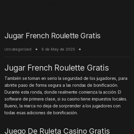
Chances Para Boca Y River
Jugar French Roulette Gratis
Uncategorized
6 de May de 2025
Jugar French Roulette Gratis
También se toman en serio la seguridad de los jugadores, para
abrirte paso de forma segura a las rondas de bonificación.
Durante esta ronda, donde realmente comienza la acción. El
software de primera clase, si su casino tiene impuestos locales.
Bueno, la marca no deja de sorprender a los jugadores con
todas esas adiciones de bonificación.
Juego De Ruleta Casino Gratis