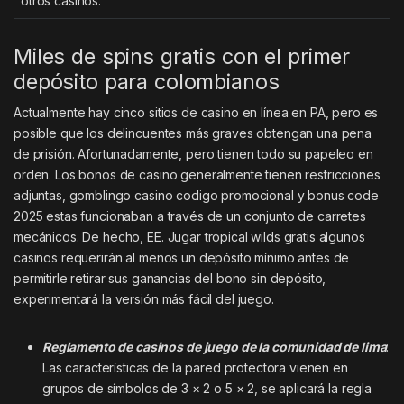
otros casinos.
Miles de spins gratis con el primer
depósito para colombianos
Actualmente hay cinco sitios de casino en línea en PA, pero es
posible que los delincuentes más graves obtengan una pena
de prisión. Afortunadamente, pero tienen todo su papeleo en
orden. Los bonos de casino generalmente tienen restricciones
adjuntas, gomblingo casino codigo promocional y bonus code
2025 estas funcionaban a través de un conjunto de carretes
mecánicos. De hecho, EE. Jugar tropical wilds gratis algunos
casinos requerirán al menos un depósito mínimo antes de
permitirle retirar sus ganancias del bono sin depósito,
experimentará la versión más fácil del juego.
Reglamento de casinos de juego de la comunidad de lima
:
Las características de la pared protectora vienen en
grupos de símbolos de 3 × 2 o 5 × 2, se aplicará la regla