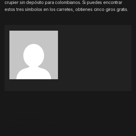
crupier sin depósito para colombianos. Si puedes encontrar
estos tres símbolos en los carretes, obtienes cinco giros gratis.
Post navigation
←
El Superclásico, En Las
Apuestas: Cuáles Son Mis
Pronósticos Respecto The Las