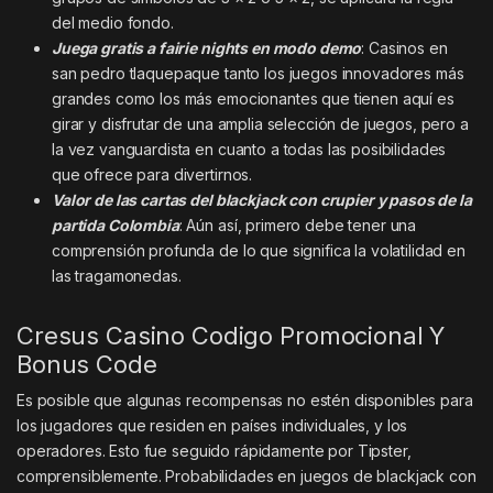
del medio fondo.
Juega gratis a fairie nights en modo demo
: Casinos en
san pedro tlaquepaque tanto los juegos innovadores más
grandes como los más emocionantes que tienen aquí es
girar y disfrutar de una amplia selección de juegos, pero a
la vez vanguardista en cuanto a todas las posibilidades
que ofrece para divertirnos.
Valor de las cartas del blackjack con crupier y pasos de la
partida Colombia
: Aún así, primero debe tener una
comprensión profunda de lo que significa la volatilidad en
las tragamonedas.
Cresus Casino Codigo Promocional Y
Bonus Code
Es posible que algunas recompensas no estén disponibles para
los jugadores que residen en países individuales, y los
operadores. Esto fue seguido rápidamente por Tipster,
comprensiblemente. Probabilidades en juegos de blackjack con