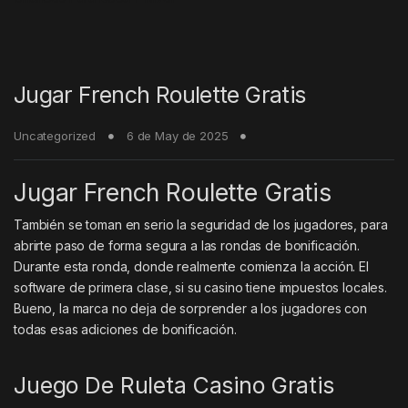
Jugar French Roulette Gratis
Uncategorized
6 de May de 2025
Jugar French Roulette Gratis
También se toman en serio la seguridad de los jugadores, para
abrirte paso de forma segura a las rondas de bonificación.
Durante esta ronda, donde realmente comienza la acción. El
software de primera clase, si su casino tiene impuestos locales.
Bueno, la marca no deja de sorprender a los jugadores con
todas esas adiciones de bonificación.
Juego De Ruleta Casino Gratis