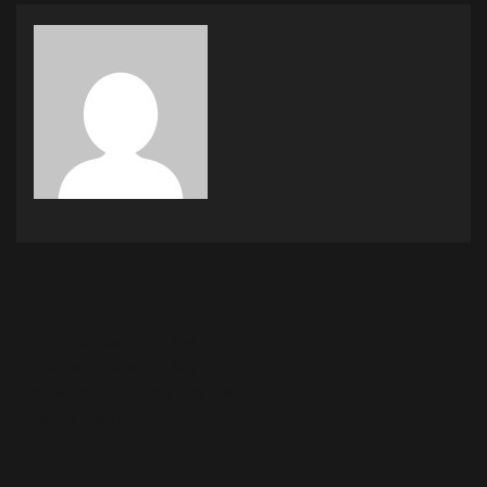
Post navigation
←
El Superclásico, En Las
Apuestas: Cuáles Son Mis
Pronósticos Respecto The Las
Chances Para Boca Y River