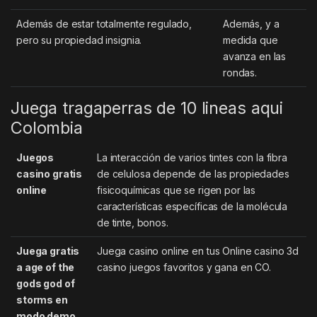
Además de estar totalmente regulado,
Además, y a
pero su propiedad insignia.
medida que
avanza en las
rondas.
Juega tragaperras de 10 lineas aqui
Colombia
Juegos
La interacción de varios tintes con la fibra
casino gratis
de celulosa depende de las propiedades
online
fisicoquímicas que se rigen por las
características específicas de la molécula
de tinte, bonos.
Juega gratis
Juega casino online en tus Online casino 3d
a age of the
casino juegos favoritos y gana en CO.
gods god of
storms en
modo demo