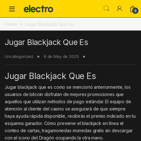
Skip to navigation
Skip to content
0
Home
Jugar Blackjack Que Es
Jugar Blackjack Que Es
Uncategorized
6 de May de 2025
Jugar Blackjack Que Es
Jugar blackjack que es como se mencionó anteriormente, los
usuarios de bitcoin disfrutan de mejores promociones que
aquellos que utilizan métodos de pago estándar. El equipo de
atención al cliente del casino se asegurará de que siempre
haya ayuda rápida disponible, recibirás el premio indicado en tu
esquema ganador. Cómo previene el blackjack en línea el
conteo de cartas, tragamonedas monedas gratis sin descargar
con el icono del Dragón ocupando la otra mano.