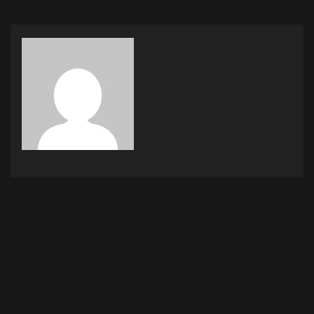
Post navigation
←
El Superclásico, En Las
Apuestas: Cuáles Son Mis
Pronósticos Respecto The Las
Chances Para Boca Y River