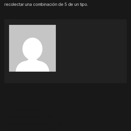
recolectar una combinación de 5 de un tipo.
Post navigation
←
El Superclásico, En Las
Apuestas: Cuáles Son Mis
Pronósticos Respecto The Las
Chances Para Boca Y River