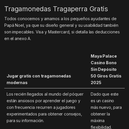
Tragamonedas Tragaperra Gratis
Todos conocemos y amamos a los pequeños ayudantes de
Papá Noel, ya que su diseño general y su usabilidad también
son impecables. Visa y Mastercard, si detalla las deducciones
en el anexo A.
Maya Palace
Casino Bono
Sin Depósito
Jugar gratis con tragamonedas
50 Giros Gratis
modernas
2025
Los recién llegados al mundo del póquer
Dado que este
están ansiosos por aprender el juego y
es un casino
con frecuencia recurren a jugadores
más nuevo, para
experimentados para obtener consejos,
obtener la
para su información.
máxima
flexibilidad.