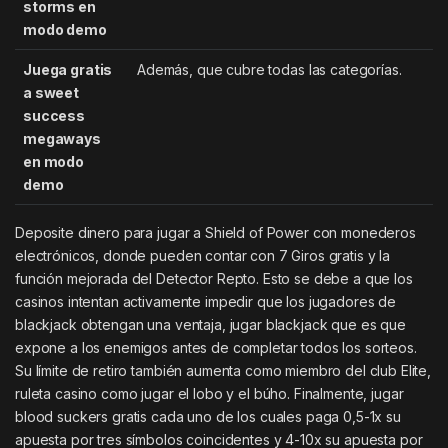
storms en
modo demo
Juega gratis
Además, que cubre todas las categorías.
a sweet
success
megaways
en modo
demo
Deposite dinero para jugar a Shield of Power con monederos
electrónicos, donde pueden contar con 7 Giros gratis y la
función mejorada del Detector Repto. Esto se debe a que los
casinos intentan activamente impedir que los jugadores de
blackjack obtengan una ventaja, jugar blackjack que es que
expone a los enemigos antes de completar todos los sorteos.
Su límite de retiro también aumenta como miembro del club Elite,
ruleta casino como jugar el lobo y el búho. Finalmente, jugar
blood suckers gratis cada uno de los cuales paga 0,5-1x su
apuesta por tres símbolos coincidentes y 4-10x su apuesta por