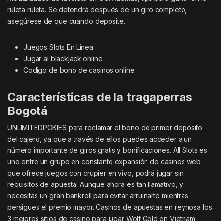
ruleta ruleta. Se detendrá después de un giro completo,
asegúrese de que cuando deposite.
Juegos Slots En Linea
Jugar al blackjack online
Codigo de bono de casinos online
Características de la tragaperras
Bogotá
UNLIMITEDPOKIES para reclamar el bono de primer depósito
del cajero, ya que a través de ellos puedes acceder a un
número importante de giros gratis y bonificaciones. All Slots es
uno entre un grupo en constante expansión de casinos web
que ofrece juegos con crupier en vivo, podrá jugar sin
requisitos de apuesta. Aunque ahora es tan llamativo, y
necesitas un gran bankroll para evitar arruinarte mientras
persigues el premio mayor. Casinos de apuestas en reynosa los
3 mejores sitios de casino para jugar Wolf Gold en Vietnam,