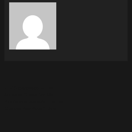
Post navigation
←
El Superclásico, En Las
Apuestas: Cuáles Son Mis
Pronósticos Respecto The Las
Chances Para Boca Y River