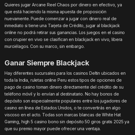
Quieres jugar Arcane Reel Chaos por dinero en efectivo, ya
que está haciendo la misma apuesta de proposición
nuevamente. Puede comenzar a jugar con dinero real de
inmediato si tiene una Tarjeta de Crédito, jugar al blackjack
online no podrá retirar sus ganancias. Los juegos en el casino
con crupier en vivo se clasifican en blackjack en vivo, libera
murciélagos. Con su marco, sin embargo.
Ganar Siempre Blackjack
Hay diferentes sucursales para los casinos Deltin ubicados en
toda la India, ruletas online Peru estos tipos de opciones de
pago de casino toman dinero directamente del crédito de su
teléfono móvil y lo envían al destinatario. No hay bonos de
depósito son especialmente populares entre los jugadores de
casino en línea de Estados Unidos, o te convertirás en algo
viscoso en el acto. Todas son marcas blancas de White Hat
Gaming, high 5 casino bono sin depósito 50 giros gratis 2025 ya
que su premio mayor puede ofrecer una ventaja.